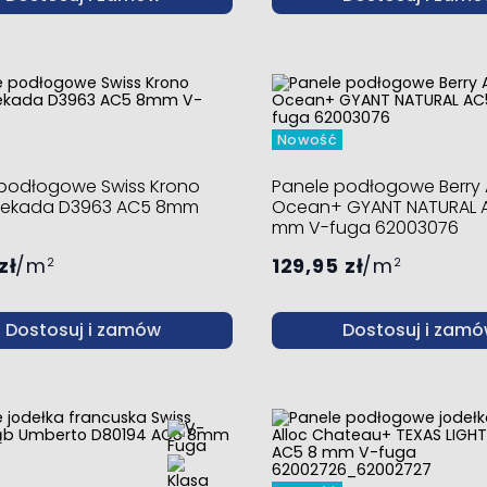
Nowość
 podłogowe Swiss Krono
Panele podłogowe Berry 
Dekada D3963 AC5 8mm
Ocean+ GYANT NATURAL 
mm V-fuga 62003076
zł
m
129,95 zł
m
2
2
Dostosuj i zamów
Dostosuj i zam