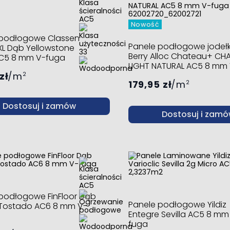
Nowość
 podłogowe Classen
Panele podłogowe jodeł
XL Dąb Yellowstone
Berry Alloc Chateau+ CH
AC5 8 mm V-fuga
LIGHT NATURAL AC5 8 mm
zł
m
fuga 62002720_62002721
2
179,95 zł
m
2
Dostosuj i zamów
Dostosuj i zam
podłogowe FinFloor Dąb
Panele podłogowe Yildiz
 Tostado AC6 8 mm V-
Entegre Sevilla AC5 8 mm
fuga