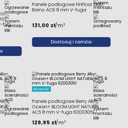
Panele podłogowe FinFloor Dąb
Breno AC6 8 mm V-fuga
ka
AS
V-fuga
131,00 zł
m
2
Dostosuj i zamów
ów
Nowość
Alloc
Panele podłogowe Berry Alloc
URAL
Ocean+ BLOOM LIGHT NATURAL
097
AC5 8 mm V-fuga 62003051
129,95 zł
m
2