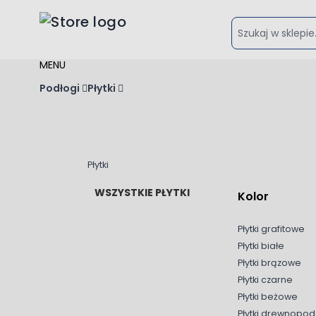
Przejdź do treści
MENU
Podłogi
Płytki
Płytki
WSZYSTKIE PŁYTKI
Kolor
Płytki grafitowe
Płytki białe
Płytki brązowe
Płytki czarne
Płytki beżowe
Płytki drewnopo