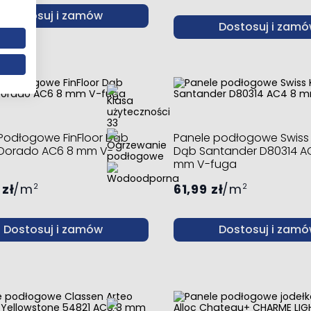
Dostosuj i zamów
Dostosuj i zam
Podłogowe FinFloor Dąb
Panele podłogowe Swiss
 Dorado AC6 8 mm V-
Dąb Santander D80314 A
mm V-fuga
 zł
m
61,99 zł
m
2
2
Dostosuj i zamów
Dostosuj i zam