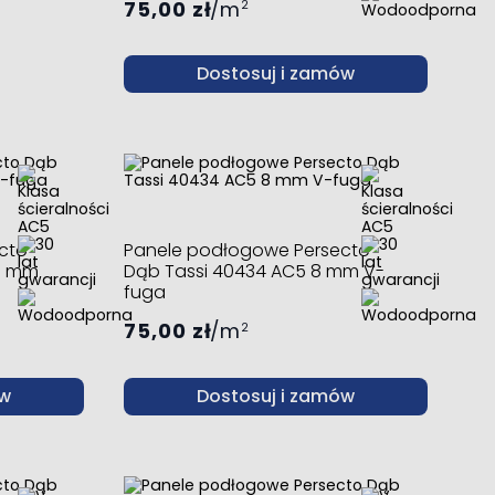
75,00 zł
m
2
Dostosuj i zamów
cto
Panele podłogowe Persecto
8 mm
Dąb Tassi 40434 AC5 8 mm V-
fuga
75,00 zł
m
2
ów
Dostosuj i zamów