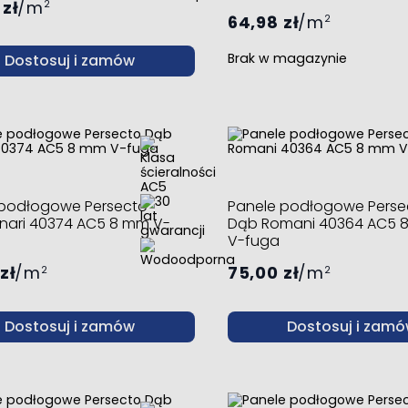
 zł
m
2
64,98 zł
m
2
Brak w magazynie
Dostosuj i zamów
 podłogowe Persecto
Panele podłogowe Perse
nari 40374 AC5 8 mm V-
Dąb Romani 40364 AC5 
V-fuga
zł
m
75,00 zł
m
2
2
Dostosuj i zamów
Dostosuj i zam