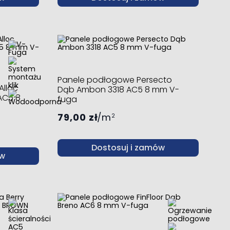
Panele podłogowe Persecto
Alloc
Dąb Ambon 3318 AC5 8 mm V-
AC5 8
fuga
79,00 zł
m
2
Dostosuj i zamów
ów