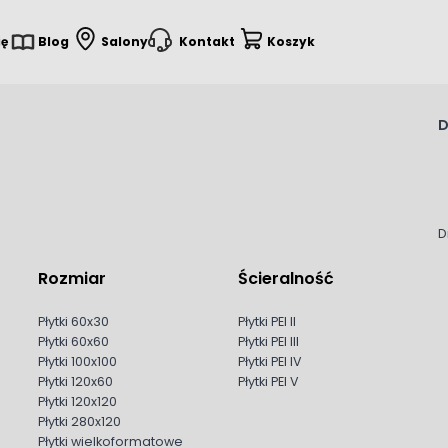
ię
Blog
Salony
Kontakt
Koszyk
Toggle minicart, Koszyk je
D
D
Rozmiar
Ścieralność
Płytki 60x30
Płytki PEI II
Płytki 60x60
Płytki PEI III
Płytki 100x100
Płytki PEI IV
Płytki 120x60
Płytki PEI V
Płytki 120x120
Płytki 280x120
Płytki wielkoformatowe