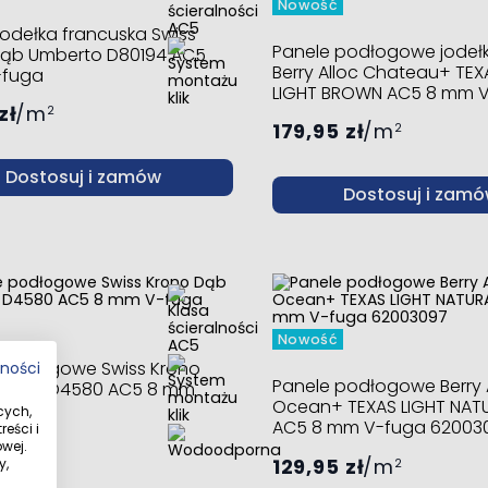
Nowość
jodełka francuska Swiss
Panele podłogowe jodeł
Dąb Umberto D80194 AC5
Berry Alloc Chateau+ TEX
fuga
LIGHT BROWN AC5 8 mm 
zł
m
62002726_62002727
2
179,95 zł
m
2
Dostosuj i zamów
Dostosuj i zam
Nowość
 podłogowe Swiss Krono
tności
Panele podłogowe Berry 
stern D4580 AC5 8 mm
Ocean+ TEXAS LIGHT NAT
cych,
AC5 8 mm V-fuga 62003
eści i
zł
m
wej.
2
129,95 zł
m
y,
2