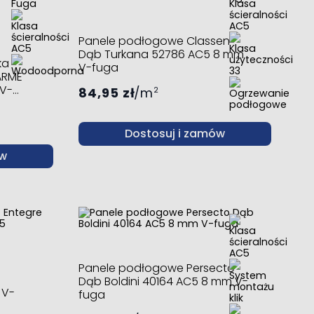
Panele podłogowe Classen
Dąb Turkana 52786 AC5 8 mm
ka
V-fuga
ARME
 V-
84,95 zł
m
2
Dostosuj i zamów
ów
Panele podłogowe Persecto
Dąb Boldini 40164 AC5 8 mm V-
 V-
fuga