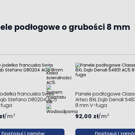
ele podłogowe o grubości 8 mm
jodełka francuska Swiss
Panele podłogowe Class
Dąb Stefano D80204 AC5
Arteo 8XL Dąb Denali 548
fuga
8 mm V-fuga
zł
m
92,00 zł
m
2
2
Dostosuj i zamów
Dostosuj i zam