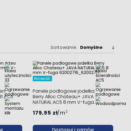
Sortowanie:
Nowość
en
Panele podłogowe jodełka
31 AC5
Berry Alloc Chateau+ JAVA
NATURAL AC5 8 mm V-fuga
62002716_62002717
179,95 zł
m
2
ów
Dostosuj i zamów