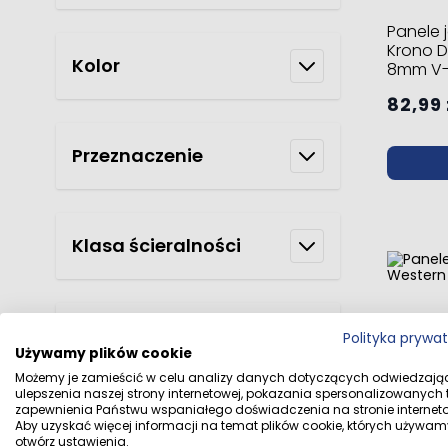
Panele 
Krono 
Kolor
8mm V-
82,99 
Przeznaczenie
Klasa ścieralności
Kolekcja
Panele
Polityka prywa
Używamy plików cookie
Dąb We
V-fuga
Możemy je zamieścić w celu analizy danych dotyczących odwiedzają
ulepszenia naszej strony internetowej, pokazania spersonalizowanych tr
99,99 
zapewnienia Państwu wspaniałego doświadczenia na stronie interneto
V-fuga
Aby uzyskać więcej informacji na temat plików cookie, których używam
otwórz ustawienia.