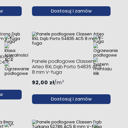
ów
Dostosuj i zamów
 Krono
Panele podłogowe Classen
C4 8
Arteo 8XL Dąb Porto 54835 AC5
8 mm V-fuga
92,00 zł
m
2
ów
Dostosuj i zamów