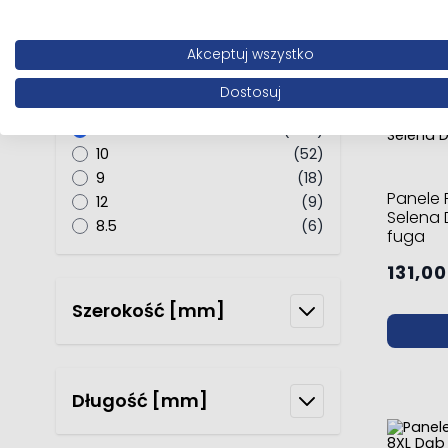
Akceptuj wszystko
Grubość [mm]
Dostosuj
produkty
8
(254)
produkty
10
(52)
produkty
9
(18)
Panele 
produkty
12
(9)
Selena
produkty
8.5
(6)
fuga
131,00
Szerokość [mm]
Długość [mm]