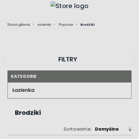
Przejdź do treści
Strona główna
>
Łazienka
>
Prysznice
>
Brodziki
FILTRY
KATEGORIE
Łazienka
Brodziki
Sortowanie: