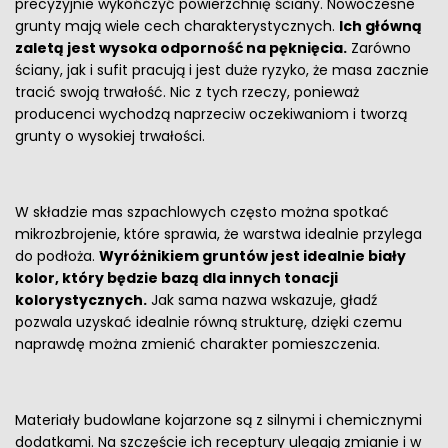
precyzyjnie wykończyć powierzchnię ściany. Nowoczesne
grunty mają wiele cech charakterystycznych.
Ich główną
zaletą jest wysoka odporność na pęknięcia.
Zarówno
ściany, jak i sufit pracują i jest duże ryzyko, że masa zacznie
tracić swoją trwałość. Nic z tych rzeczy, ponieważ
producenci wychodzą naprzeciw oczekiwaniom i tworzą
grunty o wysokiej trwałości.
W składzie mas szpachlowych często można spotkać
mikrozbrojenie, które sprawia, że warstwa idealnie przylega
do podłoża.
Wyróżnikiem gruntów jest idealnie biały
kolor, który będzie bazą dla innych tonacji
kolorystycznych.
Jak sama nazwa wskazuje, gładź
pozwala uzyskać idealnie równą strukturę, dzięki czemu
naprawdę można zmienić charakter pomieszczenia.
Materiały budowlane kojarzone są z silnymi i chemicznymi
dodatkami. Na szczęście ich receptury ulegają zmianie i w