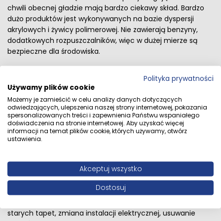
chwili obecnej gładzie mają bardzo ciekawy skład. Bardzo
dużo produktów jest wykonywanych na bazie dyspersji
akrylowych i żywicy polimerowej. Nie zawierają benzyny,
dodatkowych rozpuszczalników, więc w dużej mierze są
bezpieczne dla środowiska.
Polityka prywatności
Używamy plików cookie
Grunt budowlany ma przyjemny, niedrażniący zapach.
Praca z tym produktem nie będzie miała wpływu na
Możemy je zamieścić w celu analizy danych dotyczących
odwiedzających, ulepszenia naszej strony internetowej, pokazania
samopoczucie. Atutem jest szybki czas schnięcia mas
spersonalizowanych treści i zapewnienia Państwu wspaniałego
szpachlowych. Dzięki temu nie musisz czekać wiele dni na
doświadczenia na stronie internetowej. Aby uzyskać więcej
informacji na temat plików cookie, których używamy, otwórz
równanie powierzchni i malowanie. Remont skończysz
ustawienia.
szybko i efektownie.
Akceptuj wszystko
Grunt idealny do Twojego mieszkania
Dostosuj
Jeśli planujesz remont swojego mieszkania, to z pewnością
przyda Ci się odpowiednia gładź szpachlowa. Zdzieranie
starych tapet, zmiana instalacji elektrycznej, usuwanie