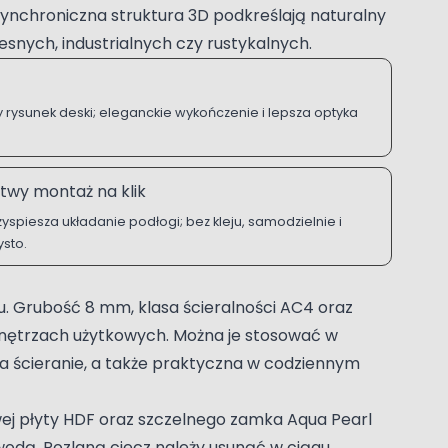
synchroniczna struktura 3D podkreślają naturalny
snych, industrialnych czy rustykalnych.
 rysunek deski; eleganckie wykończenie i lepsza optyka
twy montaż na klik
zyspiesza układanie podłogi; bez kleju, samodzielnie i
ysto.
u. Grubość 8 mm, klasa ścieralności AC4 oraz
wnętrzach użytkowych. Można je stosować w
 na ścieranie, a także praktyczna w codziennym
wej płyty HDF oraz szczelnego zamka Aqua Pearl
wodą. Rozlaną ciecz należy usunąć w ciągu