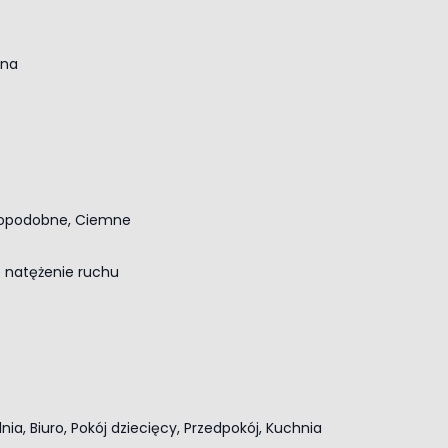
nna
opodobne, Ciemne
e natężenie ruchu
zedpokój, gabinet, biuro, kuchnia
lnia, Biuro, Pokój dziecięcy, Przedpokój, Kuchnia