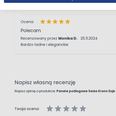
25 listopada 2024
Recenzowany przez
Damian
25.11.2024
ok
Ocena
Polecam
25 listopada 2024
Recenzowany przez
Monika D.
25.11.2024
Bardzo ładne i eleganckie
Napisz własną recenzję
Napisz opinię o produkcie:
Panele podłogowe Swiss Krono Dą
Twoja ocena: