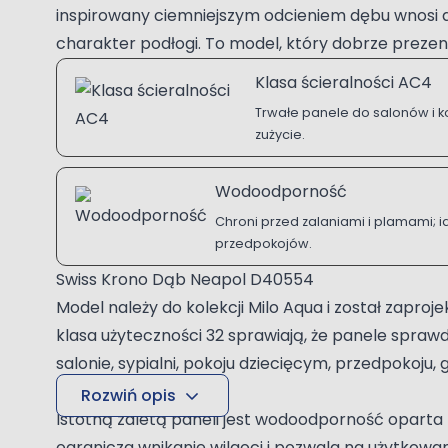
inspirowany ciemniejszym odcieniem dębu wnosi do
charakter podłogi. To model, który dobrze prezent
Klasa ścieralności AC4
Trwałe panele do salonów i k
zużycie.
Wodoodporność
Chroni przed zalaniami i plamami; id
przedpokojów.
Swiss Krono Dąb Neapol D40554
Model należy do kolekcji Milo Aqua i został zapr
klasa użyteczności 32 sprawiają, że panele spra
salonie, sypialni, pokoju dziecięcym, przedpokoju
utrzymaniu czystości.
Rozwiń opis
Istotną zaletą paneli jest wodoodporność oparta
ogranicza wnikanie wilgoci i pozwala na użytkow