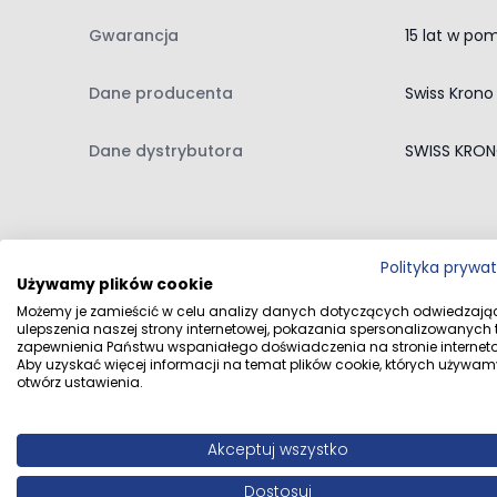
Gwarancja
15 lat w po
Dane producenta
Swiss Krono
Dane dystrybutora
SWISS KRONO
Polityka prywa
Używamy plików cookie
Możemy je zamieścić w celu analizy danych dotyczących odwiedzają
Opinie klientów
ulepszenia naszej strony internetowej, pokazania spersonalizowanych tr
zapewnienia Państwu wspaniałego doświadczenia na stronie interneto
Aby uzyskać więcej informacji na temat plików cookie, których używam
otwórz ustawienia.
Ocena
Akceptuj wszystko
ok
Dostosuj