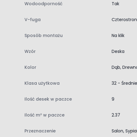
Wodoodporność
Tak
klasa użyteczności: 32
struktura powierzchni: synchroniczna 3D
V-fuga
Czterostro
V-fuga: 4-stronna
wodoodporność: tak
Sposób montażu
Na klik
antystatyczność: tak
system montażu: Aqua Pearl, na klik
Wzór
Deska
układanie bez kleju: tak
Kolor
Dąb, Drewn
ogrzewanie podłogowe: tak, wszystkie rodzaje
paczka: 2,372 m² / 9 sztuk
Klasa użytkowa
32 - Średni
zastosowanie: salon, sypialnia, pokój dziecięcy, pr
Ilość desek w paczce
9
Ilość m² w paczce
2.37
Przeznaczenie
Salon, Sypia