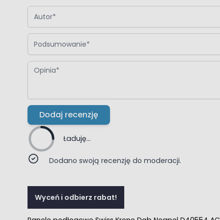
Autor
Podsumowanie
Opinia
Dodaj recenzję
Ładuję...
Dodano swoją recenzję do moderacji.
Wyceń i odbierz rabat!
Panele podłogowe Swiss Krono Dąb Neapol D40554 A