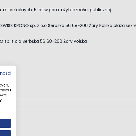
m. mieszkalnych, 5 lat w pom. użyteczności publicznej
 SWISS KRONO sp. z o.o Serbska 56 68-200 Żary Polska
plaza.sek
 sp. z o.o Serbska 56 68-200 Żary Polska
tności
cych,
eści i
wej.
y,