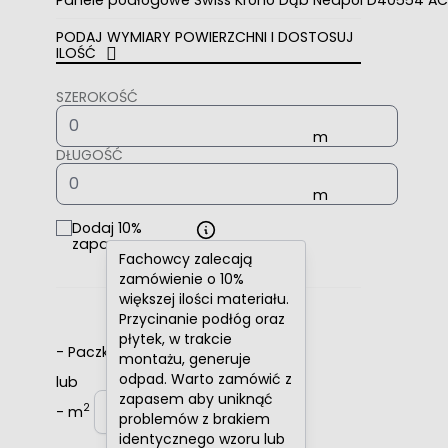
PODAJ WYMIARY POWIERZCHNI I DOSTOSUJ
ILOŚĆ
SZEROKOŚĆ
DŁUGOŚĆ
Dodaj 10%
zapasu
Fachowcy zalecają
zamówienie o 10%
większej ilości materiału.
Przycinanie podłóg oraz
płytek, w trakcie
-
Paczki
+
montażu, generuje
odpad. Warto zamówić z
lub
zapasem aby uniknąć
2
-
m
+
problemów z brakiem
identycznego wzoru lub