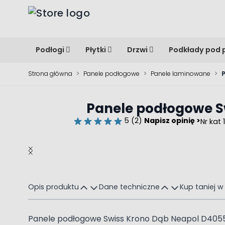
Przejdź do treści
Podłogi
Płytki
Drzwi
Podkłady pod 
Strona główna
>
Panele podłogowe
>
Panele laminowane
>
Panele podłogowe S
5 (2)
Napisz opinię >
Nr kat
Main image
Click to view image in fullscreen
Opis produktu
Dane techniczne
Kup taniej w
Panele podłogowe Swiss Krono Dąb Neapol D40554