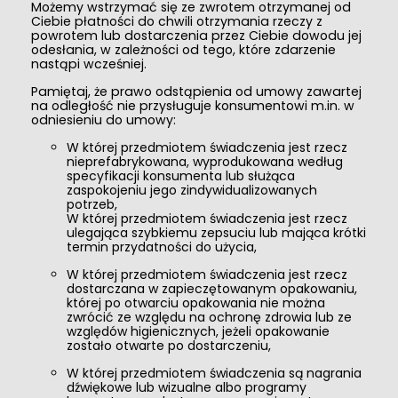
Możemy wstrzymać się ze zwrotem otrzymanej od
Ciebie płatności do chwili otrzymania rzeczy z
powrotem lub dostarczenia przez Ciebie dowodu jej
odesłania, w zależności od tego, które zdarzenie
nastąpi wcześniej.
Pamiętaj, że prawo odstąpienia od umowy zawartej
na odległość nie przysługuje konsumentowi m.in. w
odniesieniu do umowy:
W której przedmiotem świadczenia jest rzecz
nieprefabrykowana, wyprodukowana według
specyfikacji konsumenta lub służąca
zaspokojeniu jego zindywidualizowanych
potrzeb,
W której przedmiotem świadczenia jest rzecz
ulegająca szybkiemu zepsuciu lub mająca krótki
termin przydatności do użycia,
W której przedmiotem świadczenia jest rzecz
dostarczana w zapieczętowanym opakowaniu,
której po otwarciu opakowania nie można
zwrócić ze względu na ochronę zdrowia lub ze
względów higienicznych, jeżeli opakowanie
zostało otwarte po dostarczeniu,
W której przedmiotem świadczenia są nagrania
dźwiękowe lub wizualne albo programy