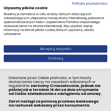
Polityka prywatności
Od umowy możesz odstąpić w terminie 14 dni.
Używamy plików cookie
Bieg czternastodniowego terminu na odstąpienie od
Możemy je zamieścić w celu analizy danych dotyczących
umowy rozpoczyna się:
odwiedzających, ulepszenia naszej strony internetowej, pokazania
spersonalizowanych treści i zapewnienia Państwu wspaniałego
Dla umowy, w której wydajemy produkt, będąc
doświadczenia na stronie internetowej. Aby uzyskać więcej
zobowiązanymi do przeniesienia jej własności
-
informacji na temat plików cookie, których używamy, otwórz
od objęcia rzeczy w posiadanie przez Ciebie lub
ustawienia.
wskazaną przez Ciebie osobę trzecią inną niż
przewoźnik,
dla treści cyfrowych
- od dnia
zawarcia umowy.
Akceptuj wszystko
Do zachowania terminu wystarczy wysłanie
oświadczenia odstąpienia od umowy przed jego
Dostosuj
upływem.
Dokonane przez Ciebie płatności, w tym koszty
dostarczenia rzeczy na zasadach wskazanych w
regulaminie
zwrócimy Ci niezwłocznie, jednak nie
później niż w terminie 14 dni od dnia otrzymania
od Ciebie oświadczenia o odstąpieniu od umowy.
Zwrot nastąpi za pomocą przelewu bankowego
na rachunek wskazany przez konsumenta.