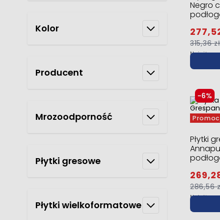
Negro c
podłog
Kolor
277,52
315,36 z
Najniższa
promocją
Producent
-6%
Mrozoodporność
Promoc
Płytki 
Annapur
podłog
Płytki gresowe
269,28
286,56 z
Najniższa
Płytki wielkoformatowe
promocją