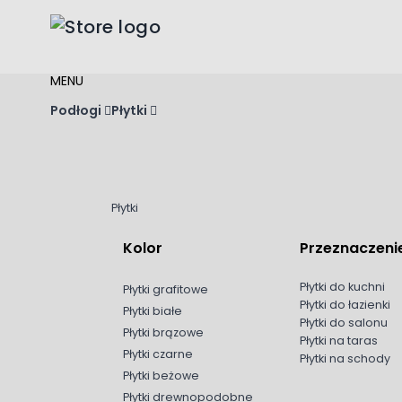
Przejdź do treści
MENU
Podłogi
Płytki
Płytki
Kolor
Przeznaczeni
Płytki do kuchni
Płytki grafitowe
Płytki do łazienki
Płytki białe
Płytki do salonu
Płytki brązowe
Płytki na taras
Płytki czarne
Płytki na schody
Płytki beżowe
Płytki drewnopodobne