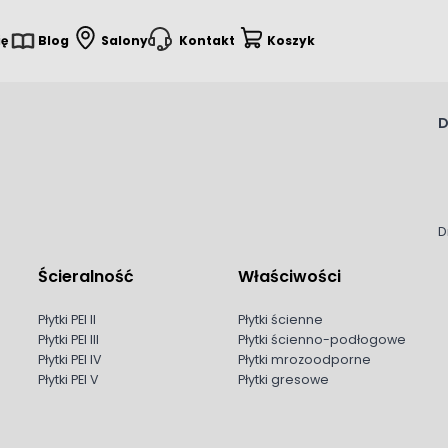
ię
Blog
Salony
Kontakt
Koszyk
D
D
Ścieralność
Właściwości
Płytki PEI II
Płytki ścienne
Płytki PEI III
Płytki ścienno-podłogowe
Płytki PEI IV
Płytki mrozoodporne
Płytki PEI V
Płytki gresowe