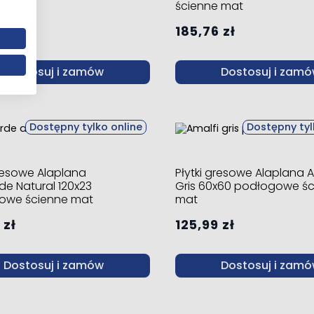
e mat
ścienne mat
 zł
185,76 zł
Dostosuj i zamów
Dostosuj i zam
Dostępny tylko online
Dostępny tyl
gresowe Alaplana
Płytki gresowe Alaplana A
e Natural 120x23
Gris 60x60 podłogowe ś
owe ścienne mat
mat
 zł
125,99 zł
Dostosuj i zamów
Dostosuj i zam