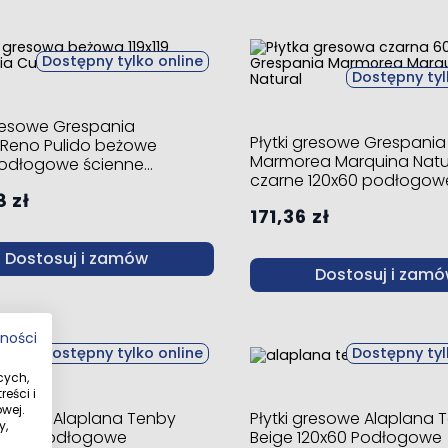
Dostępny tylko online
Dostępny tyl
gresowe Grespania
Płytki gresowe Grespania
 Reno Pulido beżowe
Marmorea Marquina Natu
 podłogowe ścienne
czarne 120x60 podłogow
 zł
ścienne mat
171,36 zł
Dostosuj i zamów
Dostosuj i zam
tności
Dostępny tylko online
Dostępny tyl
cych,
eści i
wej.
gresowe Alaplana Tenby
Płytki gresowe Alaplana 
y,
20x60 podłogowe
Beige 120x60 Podłogowe