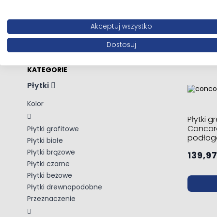
ścienn
184,21
Akceptuj wszystko
Zastosowanie
Dostosuj
KATEGORIE
Płytki
Kolor
Płytki 
Concord
Płytki grafitowe
podłog
Płytki białe
Płytki brązowe
139,97
Płytki czarne
Płytki beżowe
Płytki drewnopodobne
Przeznaczenie