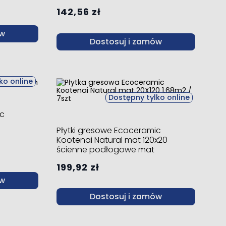
142,56 zł
ów
Dostosuj i zamów
ko online
Dostępny tylko online
ic
Płytki gresowe Ecoceramic
Kootenai Natural mat 120x20
ścienne podłogowe mat
199,92 zł
ów
Dostosuj i zamów