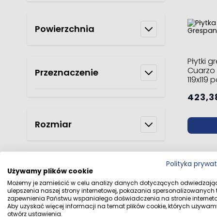
Powierzchnia
Płytki 
Cuarzo
Przeznaczenie
119x119
połysk
423,38
Rozmiar
Polityka prywa
Styl
Używamy plików cookie
Możemy je zamieścić w celu analizy danych dotyczących odwiedzają
ulepszenia naszej strony internetowej, pokazania spersonalizowanych tr
zapewnienia Państwu wspaniałego doświadczenia na stronie interneto
Płytki 
Aby uzyskać więcej informacji na temat plików cookie, których używam
Typ
Grey 1
otwórz ustawienia.