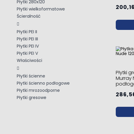
Płytki 280x120
200,16
Płytki wielkoformatowe
Ścieralność
Płytki PEI II
Płytki PEI III
Płytki PEI IV
Płytki PEI V
Właściwości
Płytki 
Płytki ścienne
Murray 
Płytki ścienno podłogowe
podłog
Płytki mrozoodporne
286,56
Płytki gresowe