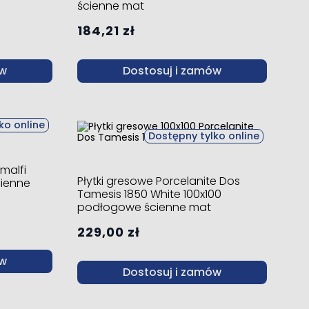
ścienne mat
184,21 zł
ów
Dostosuj i zamów
ko online
Dostępny tylko online
malfi
Płytki gresowe Porcelanite Dos
cienne
Tamesis 1850 White 100x100
podłogowe ścienne mat
229,00 zł
ów
Dostosuj i zamów