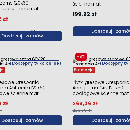
zarne 120x60
ścienne mat
owe ścienne mat
199,92 zł
 zł
ł
Dostosuj i zam
 cena w przeciągu 30 dni przed
Dostosuj i zamów
:
174,97 zł
-6%
Dostępny tylko online
Dostępny tyl
ja
Promocja
gresowe Grespania
Płytki gresowe Grespania
na Antracita 120x60
Annapurna Gris 120x60
owe ścienne mat
podłogowe ścienne mat
 zł
269,36 zł
ł
286,56 zł
 cena w przeciągu 30 dni przed
Najniższa cena w przeciągu 30 d
Dostosuj i zamów
Dostosuj i zam
:
169,00 zł
promocją:
169,00 zł