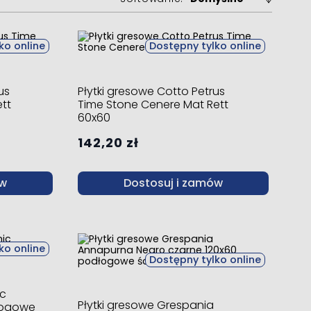
ko online
Dostępny tylko online
us
Płytki gresowe Cotto Petrus
tt
Time Stone Cenere Mat Rett
60x60
142,20 zł
ów
Dostosuj i zamów
ko online
Dostępny tylko online
ic
Płytki gresowe Grespania
łogowe