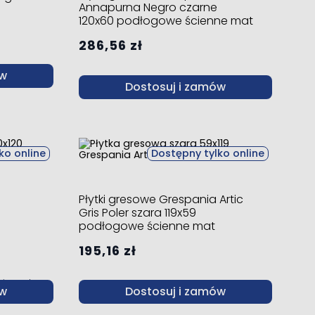
Annapurna Negro czarne
120x60 podłogowe ścienne mat
286,56 zł
ów
Dostosuj i zamów
ko online
Dostępny tylko online
Płytki gresowe Grespania Artic
Gris Poler szara 119x59
podłogowe ścienne mat
195,16 zł
ni przed
ów
Dostosuj i zamów