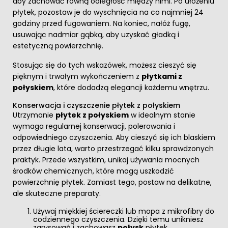
aby zachować równą odległość między nimi. Po ułożeniu
płytek, pozostaw je do wyschnięcia na co najmniej 24
godziny przed fugowaniem. Na koniec, nałóż fugę,
usuwając nadmiar gąbką, aby uzyskać gładką i
estetyczną powierzchnię.
Stosując się do tych wskazówek, możesz cieszyć się
pięknym i trwałym wykończeniem z
płytkami z
połyskiem
, które dodadzą elegancji każdemu wnętrzu.
Konserwacja i czyszczenie płytek z połyskiem
Utrzymanie
płytek z połyskiem
w idealnym stanie
wymaga regularnej konserwacji, polerowania i
odpowiedniego czyszczenia. Aby cieszyć się ich blaskiem
przez długie lata, warto przestrzegać kilku sprawdzonych
praktyk. Przede wszystkim, unikaj używania mocnych
środków chemicznych, które mogą uszkodzić
powierzchnię płytek. Zamiast tego, postaw na delikatne,
ale skuteczne preparaty.
Używaj miękkiej ściereczki lub mopa z mikrofibry do
codziennego czyszczenia. Dzięki temu unikniesz
zarysowań i zachowasz
połysk
płytek.