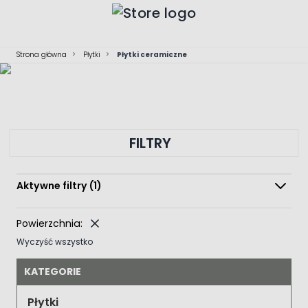
Przejdź do treści
Strona główna
>
Płytki
>
Płytki ceramiczne
FILTRY
Aktywne filtry
(1)
Powierzchnia:
Wyczyść wszystko
KATEGORIE
Płytki