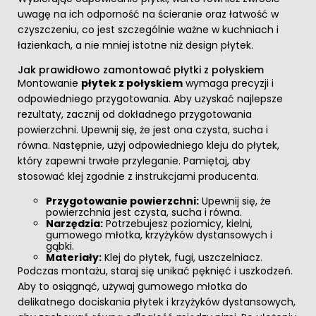
uwagę na ich odporność na ścieranie oraz łatwość w
czyszczeniu, co jest szczególnie ważne w kuchniach i
łazienkach, a nie mniej istotne niż design płytek.
Jak prawidłowo zamontować płytki z połyskiem
Montowanie
płytek z połyskiem
wymaga precyzji i
odpowiedniego przygotowania. Aby uzyskać najlepsze
rezultaty, zacznij od dokładnego przygotowania
powierzchni. Upewnij się, że jest ona czysta, sucha i
równa. Następnie, użyj odpowiedniego kleju do płytek,
który zapewni trwałe przyleganie. Pamiętaj, aby
stosować klej zgodnie z instrukcjami producenta.
Przygotowanie powierzchni:
Upewnij się, że
powierzchnia jest czysta, sucha i równa.
Narzędzia:
Potrzebujesz poziomicy, kielni,
gumowego młotka, krzyżyków dystansowych i
gąbki.
Materiały:
Klej do płytek, fugi, uszczelniacz.
Podczas montażu, staraj się unikać pęknięć i uszkodzeń.
Aby to osiągnąć, używaj gumowego młotka do
delikatnego dociskania płytek i krzyżyków dystansowych,