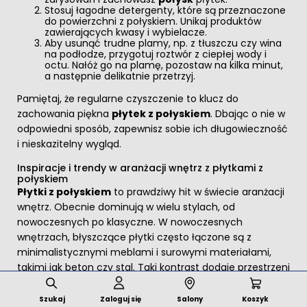
Stosuj łagodne detergenty, które są przeznaczone
do powierzchni z połyskiem. Unikaj produktów
zawierających kwasy i wybielacze.
Aby usunąć trudne plamy, np. z tłuszczu czy wina
na podłodze, przygotuj roztwór z ciepłej wody i
octu. Nałóż go na plamę, pozostaw na kilka minut,
a następnie delikatnie przetrzyj.
Pamiętaj, że regularne czyszczenie to klucz do
zachowania piękna
płytek z połyskiem
. Dbając o nie w
odpowiedni sposób, zapewnisz sobie ich długowieczność
i nieskazitelny wygląd.
Inspiracje i trendy w aranżacji wnętrz z płytkami z
połyskiem
Płytki z połyskiem
to prawdziwy hit w świecie aranżacji
wnętrz. Obecnie dominują w wielu stylach, od
nowoczesnych po klasyczne. W nowoczesnych
wnętrzach, błyszczące płytki często łączone są z
minimalistycznymi meblami i surowymi materiałami,
takimi jak beton czy stal. Taki kontrast dodaje przestrzeni
elegancji i nowoczesnego charakteru. W klasycznych
aranżacjach, płytki z połyskiem mogą być zestawione z
Szukaj
Zaloguj się
Salony
Koszyk