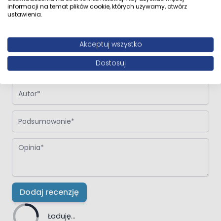
Napisz własną recenzję
informacji na temat plików cookie, których używamy, otwórz
ustawienia.
Napisz opinię o produkcie:
Panele podłogowe Swiss Krono Dąb
Casablanca D40344 AC5 8 mm V-fuga
Akceptuj wszystko
Twoja ocena:
Dostosuj
Autor
Podsumowanie
Opinia
Dodaj recenzję
Ładuję...