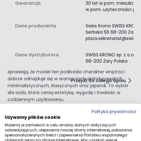
wnętrza. W paczce znajduje się 7 sztuk, co odpowiada
Gwarancja
30 lat w pom. mieszkalnyc
w pom. użyteczności publ
powierzchni 2,338 m2. Wysokiej jakości płyta MDF oraz
dopracowana konstrukcja paneli wpływają na stabilność,
trwałość i wygodę codziennego użytkowania.
Dane producenta
Swiss Krono SWISS KRONO 
Dodatkowym atutem jest brak szkodliwego mikroplastiku
Serbska 56 68-200 Żary P
oraz produkcja z poszanowaniem środowiska.
plaza.sekretariat@swiss
Dąb Casablanca D40344 to podłoga, która łączy
naturalny wygląd drewna z funkcjonalnością
Dane dystrybutora
SWISS KRONO sp. z o.o Se
nowoczesnych rozwiązań. Jednolita kolorystyka,
68-200 Żary Polska
realistyczna struktura oraz odporność na wilgoć
sprawiają, że model ten podkreśla charakter wnętrza i
dobrze odnajduje się w aranżacjach skandynawskich,
Przejdź do całego opisu
minimalistycznych, klasycznych oraz japandi. To wybór
dla osób, które cenią estetykę, wygodę i trwałość w
codziennym użytkowaniu.
Opinie klientów
Polityka prywatności
Używamy plików cookie
Możemy je zamieścić w celu analizy danych dotyczących
odwiedzających, ulepszenia naszej strony internetowej, pokazania
spersonalizowanych treści i zapewnienia Państwu wspaniałego
doświadczenia na stronie internetowej. Aby uzyskać więcej