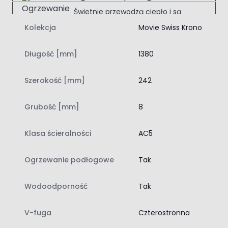
Świetnie przewodzą ciepło i są
przyjemne w dotyku; komfort
Kolekcja
Movie Swiss Krono
termiczny każdego dnia.
Długość [mm]
1380
Łatwy montaż na klik
Przyspiesza układanie podłogi; bez
Szerokość [mm]
242
kleju, samodzielnie i czysto.
Grubość [mm]
8
Swiss Krono Aurum Dąb Casablanca D40344
Model należy do kolekcji Movie AQUA ZERO 72h,
Klasa ścieralności
AC5
stworzonej z myślą o wnętrzach, w których liczy się
trwałość, wygoda i odporność na kontakt z wodą. Panele
Ogrzewanie podłogowe
Tak
są odporne na skutki zalania do 72 godzin, dzięki czemu
pomagają zachować estetykę podłogi podczas
Wodoodporność
Tak
codziennych sytuacji, takich jak rozlana woda, mokre
buty, podlewanie roślin czy sprzątanie na mokro. To
praktyczne rozwiązanie do domów rodzinnych oraz
V-fuga
Czterostronna
pomieszczeń intensywnie użytkowanych.