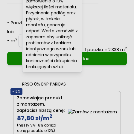
zamówienie o 10%
większej ilości materiału.
Przycinanie podłóg oraz
płytek, w trakcie
-
Paczki
+
montażu, generuje
odpad. Warto zamówić z
lub
zapasem aby uniknąć
2
-
m
+
problemów z brakiem
identycznego wzoru lub
2
1 paczka = 2.338 m
odcienia w przypadku
Dodaj do koszyka
konieczności dokupienia
brakujących sztuk.
Oblicz raty
0%
RRSO 0% BNP PARIBAS
-12%
Zamawiając produkt
z montażem,
zapłacisz niższą cenę:
2
87,80 zł
/m
(niższy VAT 8% obniża
cenę produktu o 12%)