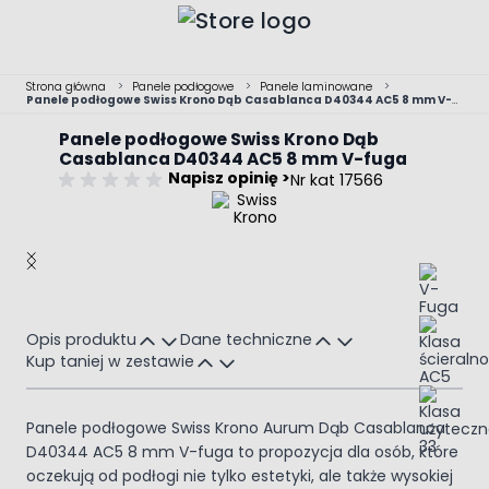
Przejdź do treści
Strona główna
>
Panele podłogowe
>
Panele laminowane
>
Panele podłogowe Swiss Krono Dąb Casablanca D40344 AC5 8 mm V-
fuga
Panele podłogowe Swiss Krono Dąb
Casablanca D40344 AC5 8 mm V-fuga
Napisz opinię >
Nr kat 17566
Main image
Click to view image in fullscreen
Opis produktu
Dane techniczne
Kup taniej w zestawie
Panele podłogowe Swiss Krono Aurum Dąb Casablanca
D40344 AC5 8 mm V-fuga to propozycja dla osób, które
oczekują od podłogi nie tylko estetyki, ale także wysokiej