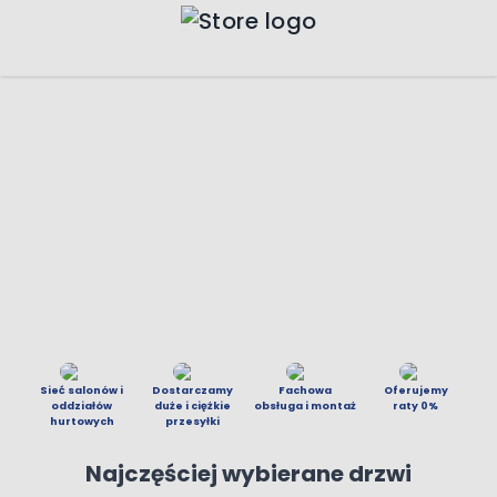
Przejdź do treści
Press to skip carousel
Sieć salonów
i
Dostarczamy
Fachowa
Oferujemy
oddziałów
duże
i ciężkie
obsługa i montaż
raty 0%
hurtowych
przesyłki
Najczęściej wybierane drzwi