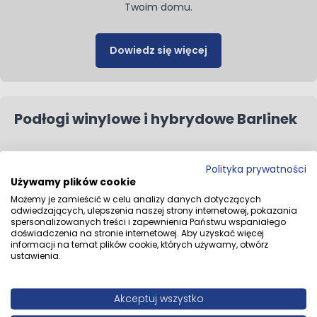
Twoim domu.
Dowiedz się więcej
Podłogi winylowe i hybrydowe Barlinek
Trwałe rozwiązania do intensywnego użytkowania
Polityka prywatności
Używamy plików cookie
Możemy je zamieścić w celu analizy danych dotyczących
odwiedzających, ulepszenia naszej strony internetowej, pokazania
spersonalizowanych treści i zapewnienia Państwu wspaniałego
Zobacz wszystkie produkty
doświadczenia na stronie internetowej. Aby uzyskać więcej
informacji na temat plików cookie, których używamy, otwórz
ustawienia.
Remont na wiosnę? Zacznij tutaj
Akceptuj wszystko