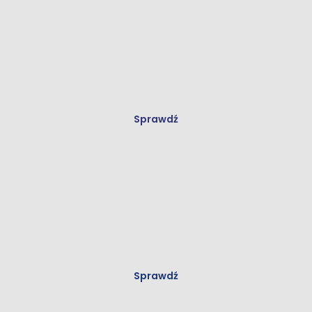
Łazienka
Sprawdź
Materiały budowlane
Sprawdź