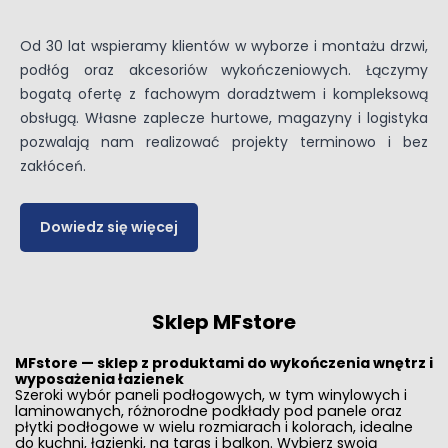
Od 30 lat wspieramy klientów w wyborze i montażu drzwi,
podłóg oraz akcesoriów wykończeniowych. Łączymy
bogatą ofertę z fachowym doradztwem i kompleksową
obsługą. Własne zaplecze hurtowe, magazyny i logistyka
pozwalają nam realizować projekty terminowo i bez
zakłóceń.
Dowiedz się więcej
Sklep MFstore
MFstore — sklep z produktami do wykończenia wnętrz i
wyposażenia łazienek
Szeroki wybór paneli podłogowych, w tym
winylowych
i
laminowanych
, różnorodne
podkłady pod panele
oraz
płytki podłogowe w wielu rozmiarach i kolorach, idealne
do kuchni, łazienki, na taras i balkon. Wybierz swoją