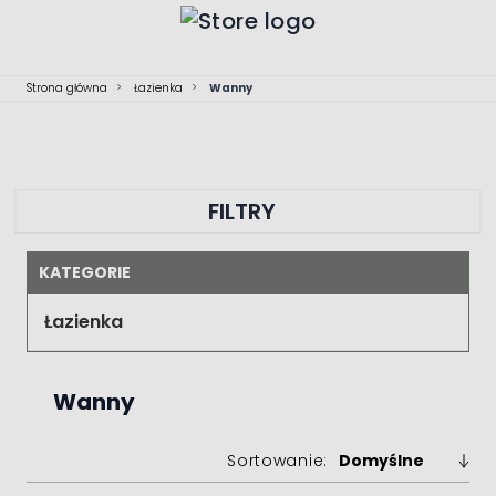
Przejdź do treści
Strona główna
>
Łazienka
>
Wanny
FILTRY
KATEGORIE
Łazienka
Wanny
Sortowanie: