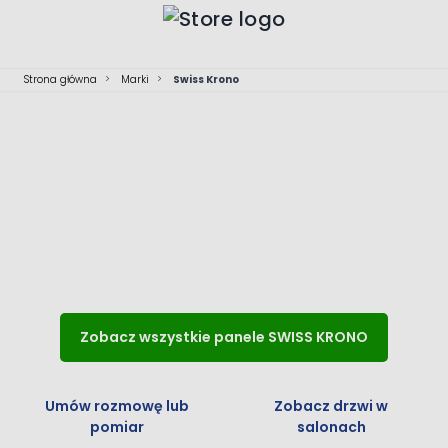
Przejdź do treści
Strona główna
>
Marki
>
Swiss Krono
SWISS KRONO
Panele podłogowe
Zobacz wszystkie panele SWISS KRONO
Umów rozmowę lub
Zobacz drzwi w
pomiar
salonach