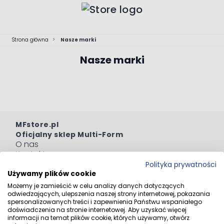
Przejdź do treści
Strona główna
>
Nasze marki
Nasze marki
MFstore.pl
Oficjalny sklep Multi-Form
O nas
Kontakt
Dostawa i płatność
Polityka prywatności
Zwroty i Reklamacje
Używamy plików cookie
Możemy je zamieścić w celu analizy danych dotyczących
Odstąp od umowy tutaj
odwiedzających, ulepszenia naszej strony internetowej, pokazania
spersonalizowanych treści i zapewnienia Państwu wspaniałego
Blog
doświadczenia na stronie internetowej. Aby uzyskać więcej
Regulaminy
informacji na temat plików cookie, których używamy, otwórz