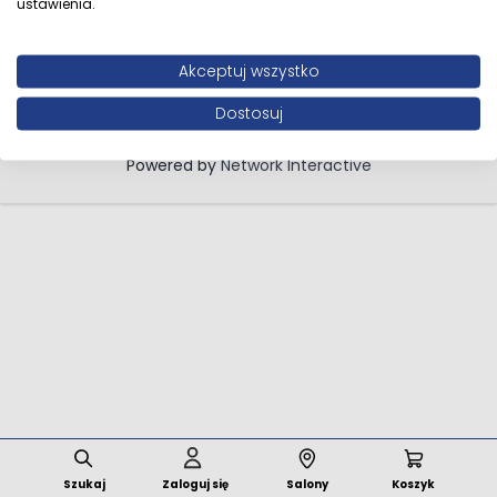
Polityka prywatności
ustawienia.
Informacja o zużytym sprzęcie elektrycznym i
elektronicznym
Akceptuj wszystko
Dostosuj
Wszystkie prawa zastrzeżone © 2026 MFstore.pl /
Powered by
Network Interactive
Szukaj
Zaloguj się
Salony
Koszyk