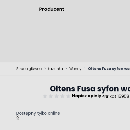
Producent
Strona główna
>
Łazienka
>
Wanny
>
Oltens Fusa syfon w
Oltens Fusa syfon 
Napisz opinię >
Nr kat 15958
Dostępny tylko online
Main image
Click to view image in fullscreen