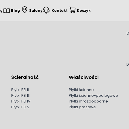
ię
Blog
Salony
Kontakt
Koszyk
D
D
Ścieralność
Właściwości
Płytki PEI II
Płytki ścienne
Płytki PEI III
Płytki ścienno-podłogowe
Płytki PEI IV
Płytki mrozoodporne
Płytki PEI V
Płytki gresowe