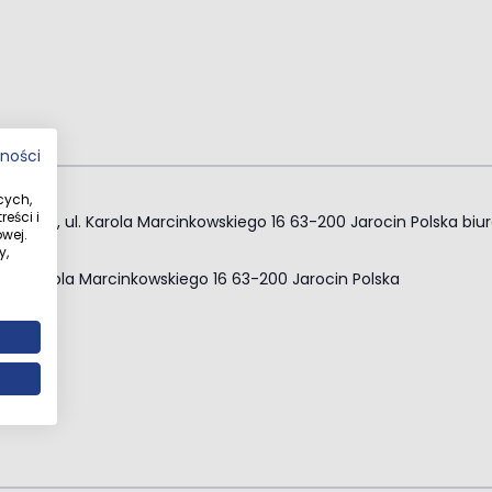
tności
cych,
eści i
. z o. o., ul. Karola Marcinkowskiego 16 63-200 Jarocin Polska
biu
wej.
y,
o. ul. Karola Marcinkowskiego 16 63-200 Jarocin Polska