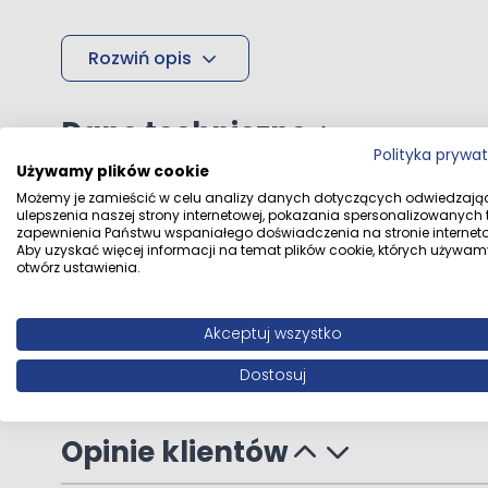
Rozwiń opis
Dane techniczne
Polityka prywa
Używamy plików cookie
Możemy je zamieścić w celu analizy danych dotyczących odwiedzają
ulepszenia naszej strony internetowej, pokazania spersonalizowanych tr
Dane producenta
Oltens Oltens Sp
zapewnienia Państwu wspaniałego doświadczenia na stronie interneto
Aby uzyskać więcej informacji na temat plików cookie, których używam
otwórz ustawienia.
Dane dystrybutora
Oltens Sp. z o. 
Akceptuj wszystko
Dostosuj
Opinie klientów