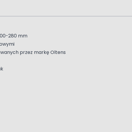
: 100-280 mm
lowymi
owanych przez markę Oltens
ak