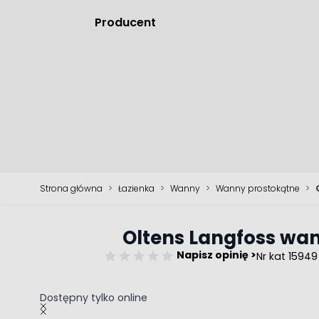
Producent
Strona główna
>
Łazienka
>
Wanny
>
Wanny prostokątne
>
Oltens Langfoss wa
Napisz opinię >
Nr kat 15949
Dostępny tylko online
Main image
Click to view image in fullscreen