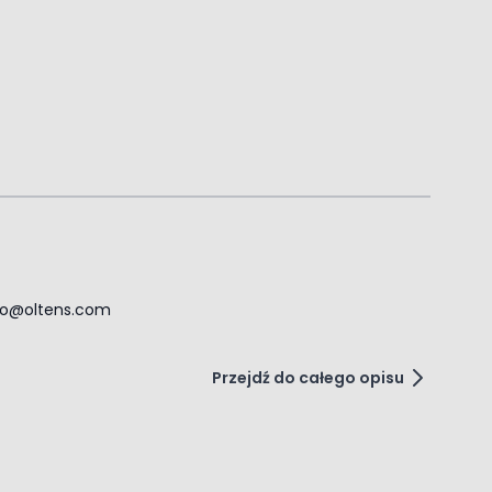
j wysokości w zakresie 12,5 ‑ 17 cm.
ro@oltens.com
Przejdź do całego opisu