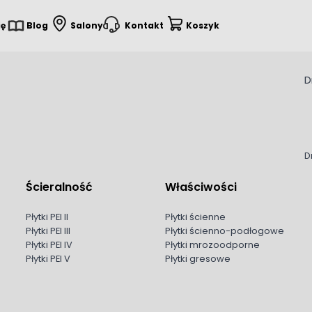
ię
Blog
Salony
Kontakt
Koszyk
D
D
Ścieralność
Właściwości
Płytki PEI II
Płytki ścienne
Płytki PEI III
Płytki ścienno-podłogowe
Płytki PEI IV
Płytki mrozoodporne
Płytki PEI V
Płytki gresowe