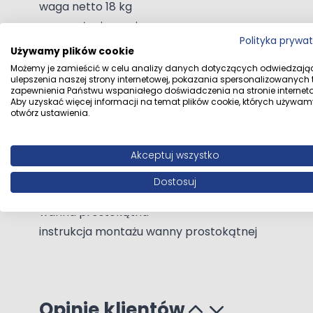
waga netto 18 kg
wyposażenie: nogi
Polityka prywa
odpływ na krótszym boku
Używamy plików cookie
Rozwiń opis
materiał: akrylowa
Możemy je zamieścić w celu analizy danych dotyczących odwiedzają
ulepszenia naszej strony internetowej, pokazania spersonalizowanych tr
Przestrzeń
zapewnienia Państwu wspaniałego doświadczenia na stronie interneto
Dane techniczne
Aby uzyskać więcej informacji na temat plików cookie, których używam
Dzięki niewielkim rozmiarom idealnie sprawdzi się
otwórz ustawienia.
Wyposażenie
Akceptuj wszystko
Dane dystrybutora
Oltens Sp. z o. 
Wanna w komplecie z zestawem montażowym składa
Dostosuj
Zawartość zestawu:
Dane producenta
Oltens Oltens Sp
wanna prostokątna
instrukcja montażu wanny prostokątnej
Opinie klientów