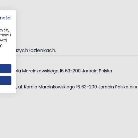
tności
cych,
eści i
wej.
y,
 w niedużych łazienkach.
o. ul. Karola Marcinkowskiego 16 63-200 Jarocin Polska
jącym się z kompletu dwóch szyn i 4 nóżek o regulowane
. z o. o., ul. Karola Marcinkowskiego 16 63-200 Jarocin Polska
biu