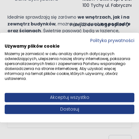
estetyczne, a równocześnie
odporne na uszkodzenia
100 Tychy ul. Fabryczna 11
mechaniczne i ścieranie
.
Idealnie sprawdzają się zarówno
we wnętrzach, jak i na
zewnątrz budynków
, można je stosować
na podłodze
Przejdź do całego opisu
oraz ścianach
. Świetnie pasować będą w łazience,
kuchni czy w kortarzach, a dzięki
mrozoodporności
Polityka prywatności
można je kłaść także na tarasie czy balkonie.
Używamy plików cookie
Rektyfikacja
Opinie klientów
Możemy je zamieścić w celu analizy danych dotyczących
odwiedzających, ulepszenia naszej strony internetowej, pokazania
Płytki te są rektyfikowane co oznacza, że ich
krawędzie
spersonalizowanych treści i zapewnienia Państwu wspaniałego
są precyzyjnie przycięte pod kątem prostym
.
doświadczenia na stronie internetowej. Aby uzyskać więcej
Dzięki tej obróbce, płytki mają równoległe boki, co
informacji na temat plików cookie, których używamy, otwórz
ustawienia.
ułatwia dokładne ułożenie ich obok siebie,
bez dużych
Ocena
szczelin, co przyczynia się do uzyskania
Świetna jakość
estetycznego i nowoczesnego efektu
końcowego.
Akceptuj wszystko
24 września 2024
Recenzowany przez
Karolina
24.09.2024
Dostosuj
Super płytki, idealne do dużych przestrzeni.
Bardzo polecam.