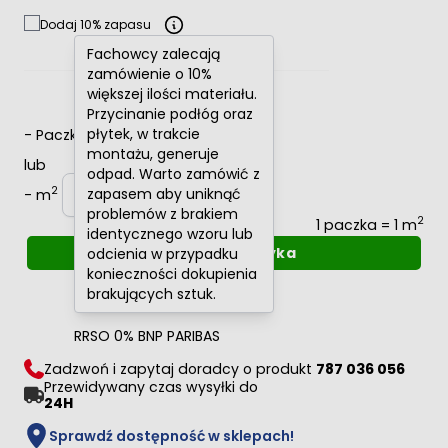
Dodaj 10% zapasu
Fachowcy zalecają
zamówienie o 10%
większej ilości materiału.
Przycinanie podłóg oraz
płytek, w trakcie
-
Paczki
+
montażu, generuje
lub
odpad. Warto zamówić z
2
zapasem aby uniknąć
-
m
+
problemów z brakiem
2
1 paczka = 1 m
identycznego wzoru lub
Dodaj do koszyka
odcienia w przypadku
konieczności dokupienia
Oblicz raty
0%
brakujących sztuk.
RRSO 0% BNP PARIBAS
Zadzwoń i zapytaj doradcy o produkt
787 036 056
Przewidywany czas wysyłki do
24H
Sprawdź dostępność w sklepach!