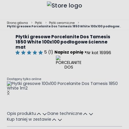
Przejdź do treści
Strona główna
>
Płytki
>
Płytki ceramiczne
>
Płytki gresowe Porcelanite Dos Tamesis 1850 White 100x100 podłogowe
ścienne mat
Płytki gresowe Porcelanite Dos Tamesis
1850 White 100x100 podłogowe ścienne
mat
5 (1)
Napisz opinię >
Nr kat 16996
Dostępny tylko online
Main image
Click to view image in fullscreen
Opis produktu
Dane techniczne
Kup taniej w zestawie