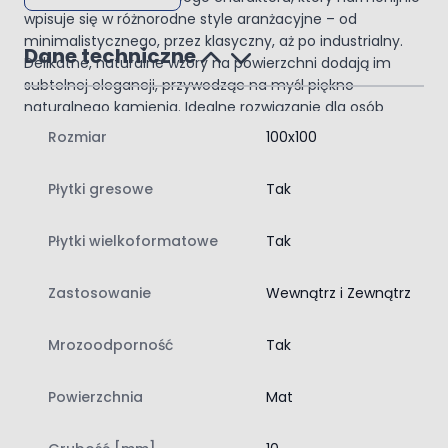
wpisuje się w różnorodne style aranżacyjne – od
minimalistycznego, przez klasyczny, aż po industrialny.
Dane techniczne
Delikatne, naturalne wzory na powierzchni dodają im
subtelnej elegancji, przywodząc na myśl piękno
naturalnego kamienia. Idealne rozwiązanie dla osób
ceniących styl i funkcjonalność.
Rozmiar
100x100
Płytki ceramiczne Porcelanite Dos Tamesis White
100x100
Płytki gresowe
Tak
Najważniejsze cechy:
Szerokość
: 100 cm
Płytki wielkoformatowe
Tak
Długość
: 100 cm
Kraj
pochodzenia
: Hiszpania
Zastosowanie
Wewnątrz i Zewnątrz
Rektyfikacja
: tak
Wykończenie
: mat
Kolor
: biały/jasno-szary
Mrozoodporność
Tak
Imitacja
: kamień
Mrozoodporność
: tak
Powierzchnia
Mat
Ilość sztuk w opakowaniu
: 1 szt.
Ilość metrów w opakowaniu
: 1 m²