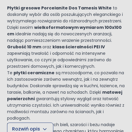
Płytki gresowe Porcelanite Dos Tamesis White
to
doskonały wybór dla osób poszukujących eleganckiego i
wytrzymałego rozwiązania do różnorodnych przestrzeni.
Dzięki swoim
wielkoformatowym wymiarom 100x100
cm
idealnie nadają się do nowoczesnych aranżacji,
nadając pomieszczeniom wrażenie przestronności.
Grubość 10 mm
oraz
klasa ścieralności PEI IV
zapewniają trwałość i odporność na intensywne
użytkowanie, co czyni je odpowiednimi zarówno do
przestrzeni domowych, jak i komercyjnych.
Te
płytki ceramiczne
są mrozoodporne, co pozwala na
ich zastosowanie zarówno wewnątrz, jak i na zewnątrz
budynków. Doskonale sprawdzą się w kuchni, łazience, na
tarasie, balkonie, a nawet na schodach. Dzięki
matowej
powierzchni
gwarantują stylowy wygląd oraz łatwość
utrzymania czystości. Ich uniwersalność wynika również z
możliwości montażu zarówno na ścianach, jak i
podłogach.
Kolorystyka w odcieniach bieli, szarości i beżu nadaje
Rozwiń opis
płytkom ponadczasowego charakteru, który harmonijnie