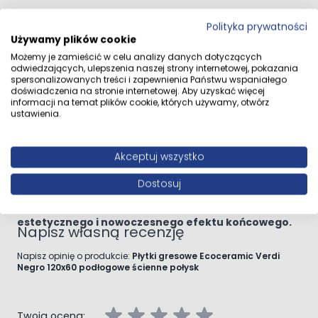
uszkodzenia mechaniczne i ścieranie
.
Dane dystrybutora
MULTI-FORM II Sp. z
Polityka prywatności
o.o. 43-100 Tychy ul.
Idealnie sprawdzają się zarówno
we wnętrzach, jak i na
Używamy plików cookie
Fabryczna 11
zewnątrz budynków
, można je stosować
na podłodze
Możemy je zamieścić w celu analizy danych dotyczących
oraz ścianach
. Świetnie pasować będą w łazience,
odwiedzających, ulepszenia naszej strony internetowej, pokazania
kuchni czy w kortarzach, a
spersonalizowanych treści i zapewnienia Państwu wspaniałego
Przejdź do całego opisu
doświadczenia na stronie internetowej. Aby uzyskać więcej
dzięki
mrozoodporności
można je kłaść także na
informacji na temat plików cookie, których używamy, otwórz
tarasie czy balkonie.
ustawienia.
Rektyfikacja
Płytki te są rektyfikowane co oznacza, że ich
krawędzie
Opinie klientów
Akceptuj wszystko
są precyzyjnie przycięte pod kątem prostym
.
Dzięki tej obróbce, płytki mają równoległe boki, co
Dostosuj
ułatwia dokładne ułożenie ich obok siebie,
bez dużych
szczelin, co przyczynia się do uzyskania
estetycznego i nowoczesnego efektu końcowego.
Napisz własną recenzję
Napisz opinię o produkcie:
Płytki gresowe Ecoceramic Verdi
Negro 120x60 podłogowe ścienne połysk
Twoja ocena: