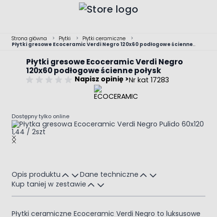
Przejdź do treści
Strona główna
>
Płytki
>
Płytki ceramiczne
>
Płytki gresowe Ecoceramic Verdi Negro 120x60 podłogowe ścienne
połysk
Płytki gresowe Ecoceramic Verdi Negro
120x60 podłogowe ścienne połysk
Napisz opinię >
Nr kat 17283
Dostępny tylko online
Main image
Click to view image in fullscreen
Opis produktu
Dane techniczne
Kup taniej w zestawie
Płytki ceramiczne Ecoceramic Verdi Negro to luksusowe