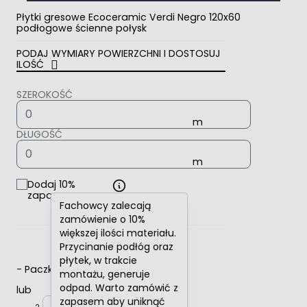
Płytki gresowe Ecoceramic Verdi Negro 120x60
podłogowe ścienne połysk
PODAJ WYMIARY POWIERZCHNI I DOSTOSUJ
ILOŚĆ
SZEROKOŚĆ
DŁUGOŚĆ
Dodaj 10%
zapasu
Fachowcy zalecają
zamówienie o 10%
większej ilości materiału.
Przycinanie podłóg oraz
płytek, w trakcie
-
Paczki
+
montażu, generuje
odpad. Warto zamówić z
lub
zapasem aby uniknąć