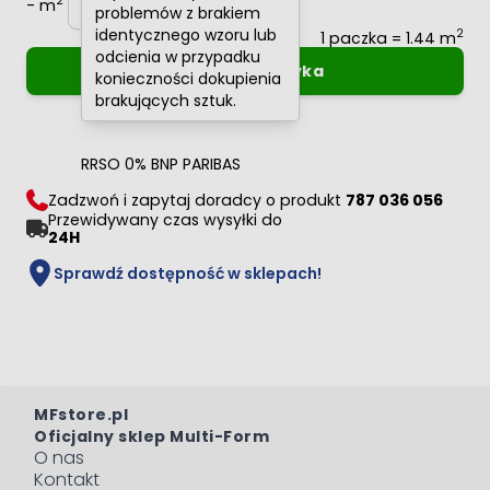
2
-
m
+
problemów z brakiem
identycznego wzoru lub
2
1 paczka = 1.44 m
odcienia w przypadku
Dodaj do koszyka
konieczności dokupienia
brakujących sztuk.
Oblicz raty
0%
RRSO 0% BNP PARIBAS
Zadzwoń i zapytaj doradcy o produkt
787 036 056
Przewidywany czas wysyłki do
24H
Sprawdź dostępność w sklepach!
MFstore.pl
Oficjalny sklep Multi-Form
O nas
Kontakt