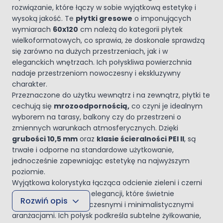
rozwiązanie, które łączy w sobie wyjątkową estetykę i
wysoką jakość. Te
płytki gresowe
o imponujących
wymiarach
60x120
cm należą do kategorii płytek
wielkoformatowych, co sprawia, że doskonale sprawdzą
się zarówno na dużych przestrzeniach, jak i w
eleganckich wnętrzach. Ich połyskliwa powierzchnia
nadaje przestrzeniom nowoczesny i ekskluzywny
charakter.
Przeznaczone do użytku wewnątrz i na zewnątrz, płytki te
cechują się
mrozoodpornością,
co czyni je idealnym
wyborem na tarasy, balkony czy do przestrzeni o
zmiennych warunkach atmosferycznych. Dzięki
grubości 10,5 mm
oraz
klasie ścieralności PEI II
, są
trwałe i odporne na standardowe użytkowanie,
jednocześnie zapewniając estetykę na najwyższym
poziomie.
Wyjątkowa kolorystyka łącząca odcienie zieleni i czerni
nadaje płytkom głębi i elegancji, które świetnie
Rozwiń opis
komponują się z nowoczesnymi i minimalistycznymi
aranżacjami. Ich połysk podkreśla subtelne żyłkowanie,