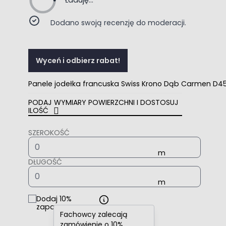
Ładuję...
Dodano swoją recenzję do moderacji.
Wyceń i odbierz rabat!
Panele jodełka francuska Swiss Krono Dąb Carmen D
PODAJ WYMIARY POWIERZCHNI I DOSTOSUJ
ILOŚĆ
SZEROKOŚĆ
DŁUGOŚĆ
Dodaj 10%
zapasu
Fachowcy zalecają
zamówienie o 10%