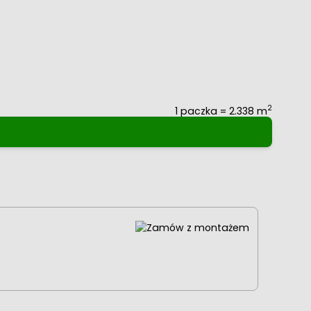
2
1 paczka = 2.338 m