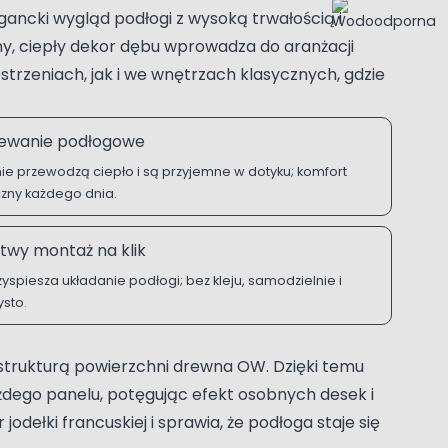
ancki wygląd podłogi z wysoką trwałością i
y, ciepły dekor dębu wprowadza do aranżacji
trzeniach, jak i we wnętrzach klasycznych, gdzie
ewanie podłogowe
ie przewodzą ciepło i są przyjemne w dotyku; komfort
czny każdego dnia.
twy montaż na klik
zyspiesza układanie podłogi; bez kleju, samodzielnie i
ysto.
trukturą powierzchni drewna OW. Dzięki temu
dego panelu, potęgując efekt osobnych desek i
dełki francuskiej i sprawia, że podłoga staje się