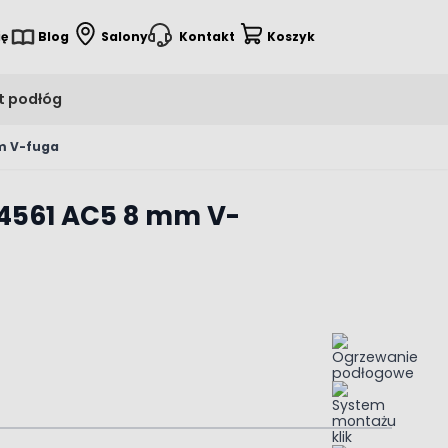
ię
Blog
Salony
Kontakt
Koszyk
t podłóg
m V-fuga
D4561 AC5 8 mm V-