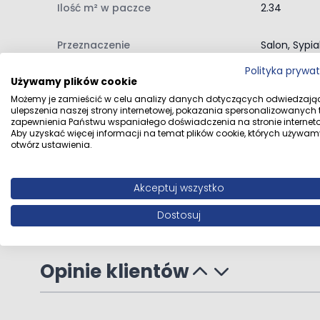
Ilość m² w paczce
2.34
Przeznaczenie
Salon, Sypia
Polityka prywa
Używamy plików cookie
Gwarancja
30 lat w po
Możemy je zamieścić w celu analizy danych dotyczących odwiedzają
ulepszenia naszej strony internetowej, pokazania spersonalizowanych tr
Dane producenta
Swiss Krono
zapewnienia Państwu wspaniałego doświadczenia na stronie interneto
Aby uzyskać więcej informacji na temat plików cookie, których używam
otwórz ustawienia.
Dane dystrybutora
SWISS KRONO
Akceptuj wszystko
Dostosuj
Opinie klientów