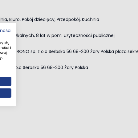
lnia, Biuro, Pokój dziecięcy, Przedpokój, Kuchnia
tności
m. mieszkalnych, 8 lat w pom. użyteczności publicznej
cych,
eści i
 SWISS KRONO sp. z o.o Serbska 56 68-200 Żary Polska
plaza.sek
wej.
y,
 sp. z o.o Serbska 56 68-200 Żary Polska