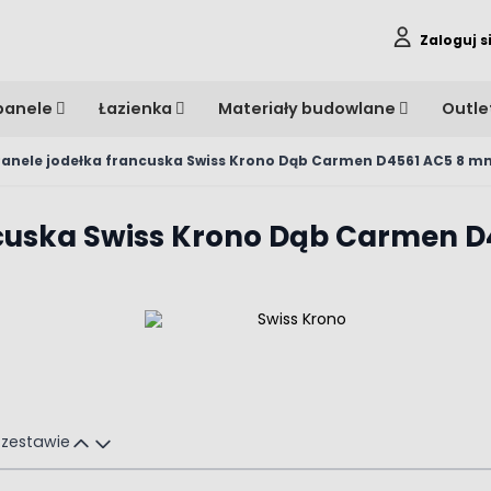
Zaloguj s
panele
Łazienka
Materiały budowlane
Outle
Panele jodełka francuska Swiss Krono Dąb Carmen D4561 AC5 8 m
ncuska Swiss Krono Dąb Carmen 
 zestawie