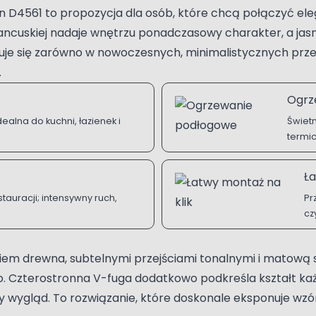
 D4561 to propozycja dla osób, które chcą połączyć eleg
ancuskiej nadaje wnętrzu ponadczasowy charakter, a jasn
tuje się zarówno w nowoczesnych, minimalistycznych przes
.
Ogrz
ealna do kuchni, łazienek i
Świetn
termi
Ła
stauracji; intensywny ruch,
Pr
cz
m drewna, subtelnymi przejściami tonalnymi i matową s
. Czterostronna V-fuga dodatkowo podkreśla kształt każ
wygląd. To rozwiązanie, które doskonale eksponuje wzór jo