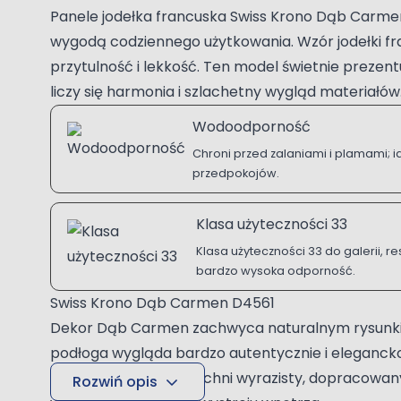
Panele jodełka francuska Swiss Krono Dąb Carmen
wygodą codziennego użytkowania. Wzór jodełki fr
przytulność i lekkość. Ten model świetnie prezen
liczy się harmonia i szlachetny wygląd materiałów
Wodoodporność
Chroni przed zalaniami i plamami; id
przedpokojów.
Klasa użyteczności 33
Klasa użyteczności 33 do galerii, re
bardzo wysoka odporność.
Swiss Krono Dąb Carmen D4561
Dekor Dąb Carmen zachwyca naturalnym rysunkie
podłoga wygląda bardzo autentycznie i elegancko
nadając całej powierzchni wyrazisty, dopracowany 
Rozwiń opis