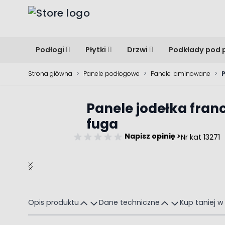
Przejdź do treści
Podłogi
Płytki
Drzwi
Podkłady pod 
Strona główna
>
Panele podłogowe
>
Panele laminowane
>
Panele jodełka fra
fuga
Napisz opinię >
Nr kat 13271
Main image
Click to view image in fullscreen
Opis produktu
Dane techniczne
Kup taniej w