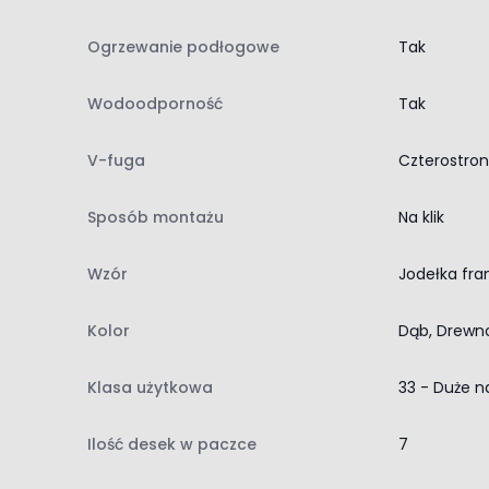
użytkowe. Jodełkowe dekory z tej serii ułatwiają 
wygląd naturalnego drewna z nowoczesnymi param
Ogrzewanie podłogowe
Tak
estetycznej podłogi laminowanej do różnych pom
W opakowaniu znajduje się 7 sztuk paneli, co daj
Wodoodporność
Tak
montażu. Panele podłogowe Swiss Krono Dąb Carme
efektowną podłogę o wyjątkowym charakterze.
V-fuga
Czterostro
Sposób montażu
Na klik
Wzór
Jodełka fra
Kolor
Dąb, Drewn
Klasa użytkowa
33 - Duże n
Ilość desek w paczce
7