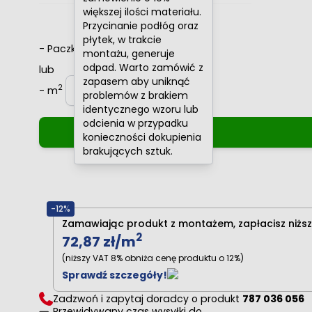
większej ilości materiału.
Przycinanie podłóg oraz
płytek, w trakcie
-
Paczki
+
montażu, generuje
odpad. Warto zamówić z
lub
zapasem aby uniknąć
2
-
m
+
problemów z brakiem
identycznego wzoru lub
odcienia w przypadku
konieczności dokupienia
brakujących sztuk.
-12%
Zamawiając produkt z montażem, zapłacisz niższ
2
72,87 zł
/m
(niższy VAT 8% obniża cenę produktu o 12%)
Sprawdź szczegóły!
Zadzwoń i zapytaj doradcy o produkt
787 036 056
Przewidywany czas wysyłki do