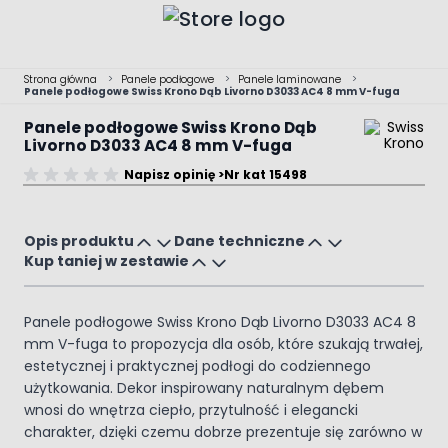
Przejdź do treści
Strona główna
>
Panele podłogowe
>
Panele laminowane
>
Panele podłogowe Swiss Krono Dąb Livorno D3033 AC4 8 mm V-fuga
Panele podłogowe Swiss Krono Dąb
Livorno D3033 AC4 8 mm V-fuga
Napisz opinię >
Nr kat 15498
Main image
Click to view image in fullscreen
Opis produktu
Dane techniczne
Kup taniej w zestawie
Panele podłogowe Swiss Krono Dąb Livorno D3033 AC4 8
mm V-fuga to propozycja dla osób, które szukają trwałej,
estetycznej i praktycznej podłogi do codziennego
użytkowania. Dekor inspirowany naturalnym dębem
wnosi do wnętrza ciepło, przytulność i elegancki
charakter, dzięki czemu dobrze prezentuje się zarówno w