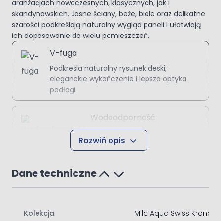
aranżacjach nowoczesnych, klasycznych, jak i
skandynawskich. Jasne ściany, beże, biele oraz delikatne
szarości podkreślają naturalny wygląd paneli i ułatwiają
ich dopasowanie do wielu pomieszczeń.
V-fuga
Podkreśla naturalny rysunek deski;
eleganckie wykończenie i lepsza optyka
podłogi.
Wodoodporność
Chroni przed zalaniami i
Rozwiń opis
plamami; idealna do kuchni,
łazienek i przedpokojów.
Dane techniczne
Łatwy montaż na klik
Przyspiesza układanie podłogi; bez
kleju, samodzielnie i czysto.
Kolekcja
Milo Aqua Swiss Krono