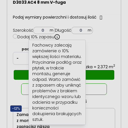
D3033 AC4 8 mm V-fuga
Podaj wymiary powierzchni i dostosuj ilość
Szerokość
Długość
Dodaj 10% zapasu
Fachowcy zalecają
2
paczki
m
zamówienie o 10%
większej ilości materiału.
lub
-
+
-
+
Przycinanie podłóg oraz
2
1 paczka = 2.372 m
płytek, w trakcie
montażu, generuje
Dodaj do koszyka
odpad. Warto zamówić
z zapasem aby uniknąć
Oblicz raty
0%
problemów z brakiem
identycznego wzoru lub
RRSO 0% BNP PARIBAS
odcienia w przypadku
konieczności
-12%
dokupienia brakujących
Zamawiając produkt
sztuk.
z montażem,
zapłacisz niższą