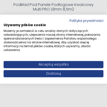
Podkład Pod Panele Podłogowe Kwarcowy
przeznaczenie: salon, sypialnia, pokój dziecięcy, gabinet,
Multi PRO 1,8mm 8,5m2
biuro, przedpokój, kuchnia
opakowanie: 2,372 m², 9 sztuk
223,90 zł
paleta: 132,844 m²
Polityka prywatności
Używamy plików cookie
Swiss Krono Dąb Livorno D3033 to podłoga, która łączy
Możemy je zamieścić w celu analizy danych dotyczących
estetykę naturalnego drewna z trwałością i wygodą
Dodaj do koszyka
odwiedzających, ulepszenia naszej strony internetowej, pokazania
użytkowania. Starannie odwzorowany dekor, wysoka
spersonalizowanych treści i zapewnienia Państwu wspaniałego
odporność na ścieranie, wodoodporna konstrukcja oraz
doświadczenia na stronie internetowej. Aby uzyskać więcej
informacji na temat plików cookie, których używamy, otwórz
łatwy montaż sprawiają, że jest to praktyczny wybór do
ustawienia.
wnętrz, w których liczy się zarówno wygląd, jak i
codzienna funkcjonalność.
Akceptuj wszystko
Dostosuj