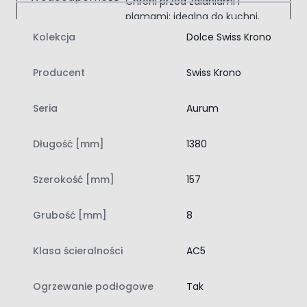
Chroni przed zalaniami i
plamami; idealna do kuchni,
łazienek i przedpokojów.
Kolekcja
Dolce Swiss Krono
V-fuga
Producent
Swiss Krono
Podkreśla naturalny rysunek deski;
eleganckie wykończenie i lepsza optyka
Seria
Aurum
podłogi.
Długość [mm]
1380
Swiss Krono Dąb Brownie D40084 AC5 8 mm
Model D40084 należy do kolekcji Swiss Krono Aurum
Dolce AQUA ZERO 72h. Panele mają klasę ścieralności
Szerokość [mm]
157
AC5, grubość 8 mm oraz wymiary 1380 x 157 mm.
Wyróżnia je wzór klasycznej deski, ciemna kolorystyka i
Grubość [mm]
8
synchroniczna struktura 3D, która wiernie odwzorowuje
rysunek drewna nie tylko wizualnie, ale również w dotyku.
Klasa ścieralności
AC5
To podłoga przeznaczona do pomieszczeń mieszkalnych
oraz pomieszczeń użyteczności publicznej, gdzie liczy się
wysoka odporność na codzienne użytkowanie.
Ogrzewanie podłogowe
Tak
Jedną z najważniejszych zalet tej podłogi jest odporność