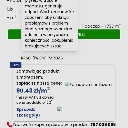
płytek, w trakcie
-
Paczki
+
montażu, generuje
lub
odpad. Warto zamówić z
2
zapasem aby uniknąć
-
m
+
problemów z brakiem
2
1 paczka = 1.733 m
identycznego wzoru lub
Dodaj do koszyka
odcienia w przypadku
konieczności dokupienia
Oblicz raty
0%
brakujących sztuk.
RRSO 0% BNP PARIBAS
-12%
Zamawiając produkt
z montażem,
zapłacisz niższą cenę:
2
90,43 zł
/m
(niższy VAT 8% obniża
cenę produktu o 12%)
Sprawdź
szczegóły!
Zadzwoń i zapytaj doradcy o produkt
787 036 056