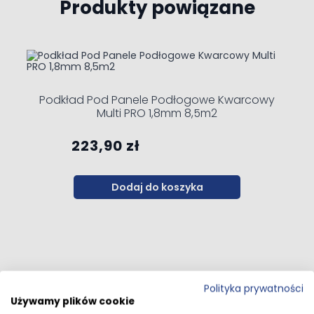
Produkty powiązane
Navigating through the elements of the carousel is possible 
Press to skip carousel
Press to go to carousel navigation
Podkład Pod Panele Podłogowe Kwarcowy
Multi PRO 1,8mm 8,5m2
223,90 zł
Dodaj do koszyka
Polityka prywatności
Używamy plików cookie