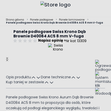
Przejdź do treści
Strona główna
>
Panele podłogowe
>
Panele laminowane
>
Panele podłogowe Swiss Krono Dąb Brownie D40084 AC5 8 mm V-fuga
Panele podłogowe Swiss Krono Dąb
Brownie D40084 AC5 8 mm V-fuga
Napisz opinię >
Nr kat 13309
Main image
Click to view image in fullscreen
Opis produktu
Dane techniczne
Kup taniej w zestawie
Panele podłogowe Swiss Krono Aurum Dąb Brownie
D40084 AC5 8 mm to propozycja dla osób, które
oczekują od podłogi eleganckiego wyglądu, trwałości i