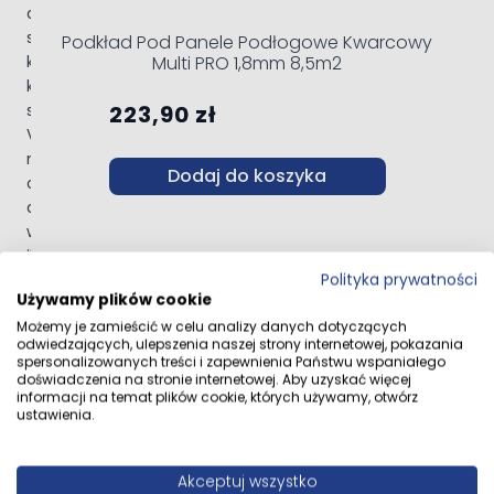
długość: 1380 mm
szerokość: 159 mm
Podkład Pod Panele Podłogowe Kwarcowy
Multi PRO 1,8mm 8,5m2
klasa ścieralności: AC4
klasa użyteczności: 32
struktura powierzchni: drewno szczotkowane WA
223,90 zł
V-fuga: 4-stronna
montaż: Express Click System, na klik, bez kleju
Dodaj do koszyka
ogrzewanie podłogowe: tak
antystatyczność: tak
wodoodporność: nie
ilość w opakowaniu: 7 sztuk
powierzchnia paczki: 1,536 m²
Polityka prywatności
Używamy plików cookie
zastosowanie: salon, sypialnia, pokój dziecięcy,
Możemy je zamieścić w celu analizy danych dotyczących
przedpokój, biuro, gabinet
odwiedzających, ulepszenia naszej strony internetowej, pokazania
spersonalizowanych treści i zapewnienia Państwu wspaniałego
doświadczenia na stronie internetowej. Aby uzyskać więcej
informacji na temat plików cookie, których używamy, otwórz
ustawienia.
Akceptuj wszystko