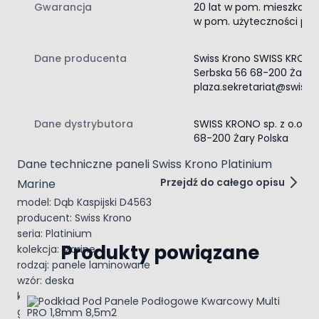
podłogowym, co zwiększa funkcjonalność produktu w
Gwarancja
20 lat w pom. mieszkalnyc
w pom. użyteczności publ
nowoczesnych wnętrzach.
Warto pamiętać, że model Dąb Kaspijski D4563 nie jest
panelem wodoodpornym. Z tego względu najlepiej
Dane producenta
Swiss Krono SWISS KRONO 
sprawdza się w pomieszczeniach suchych, w których
Serbska 56 68-200 Żary P
liczy się połączenie atrakcyjnego wyglądu z trwałością i
plaza.sekretariat@swiss
wygodą użytkowania. Kolekcja Marine została
zaprojektowana z myślą o wnętrzach, w których podłoga
Dane dystrybutora
SWISS KRONO sp. z o.o Se
ma być nie tylko praktyczna, ale też stanowić ważny
68-200 Żary Polska
element aranżacji.
Dane techniczne paneli Swiss Krono Platinium
Przejdź do całego opisu
Marine
model: Dąb Kaspijski D4563
producent: Swiss Krono
seria: Platinium
Produkty powiązane
kolekcja: Marine
rodzaj: panele laminowane
wzór: deska
Navigating through the elements of the carousel is possible 
Press to skip carousel
Press to go to carousel navigation
kolorystyka: jasny dąb
grubość: 10 mm