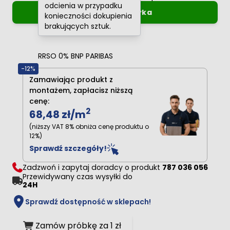
odcienia w przypadku
Dodaj do koszyka
konieczności dokupienia
brakujących sztuk.
Oblicz raty
0%
RRSO 0% BNP PARIBAS
-12%
Zamawiając produkt z
montażem, zapłacisz niższą
cenę:
2
68,48 zł
/m
(niższy VAT 8% obniża cenę produktu o
12%)
Sprawdź szczegóły!
Zadzwoń i zapytaj doradcy o produkt
787 036 056
Przewidywany czas wysyłki do
24H
Sprawdź dostępność w sklepach!
Zamów próbkę za 1 zł