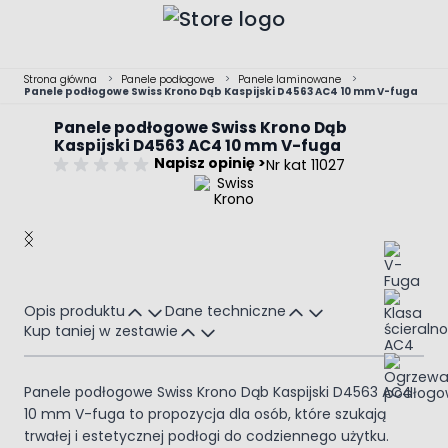
Przejdź do treści
Strona główna
>
Panele podłogowe
>
Panele laminowane
>
Panele podłogowe Swiss Krono Dąb Kaspijski D4563 AC4 10 mm V-fuga
Panele podłogowe Swiss Krono Dąb
Kaspijski D4563 AC4 10 mm V-fuga
Napisz opinię >
Nr kat 11027
Main image
Click to view image in fullscreen
Opis produktu
Dane techniczne
Kup taniej w zestawie
Panele podłogowe Swiss Krono Dąb Kaspijski D4563 AC4
10 mm V-fuga to propozycja dla osób, które szukają
trwałej i estetycznej podłogi do codziennego użytku.