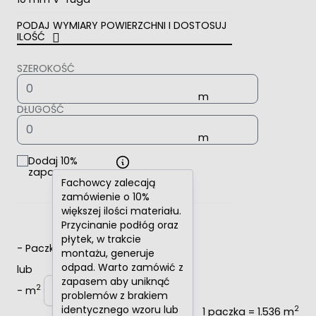
PODAJ WYMIARY POWIERZCHNI I DOSTOSUJ
ILOŚĆ
SZEROKOŚĆ
DŁUGOŚĆ
Dodaj 10%
zapasu
Fachowcy zalecają
zamówienie o 10%
większej ilości materiału.
Przycinanie podłóg oraz
płytek, w trakcie
-
Paczki
+
montażu, generuje
odpad. Warto zamówić z
lub
zapasem aby uniknąć
2
-
m
+
problemów z brakiem
identycznego wzoru lub
2
1 paczka = 1.536 m