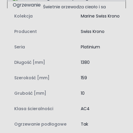
Świetnie przewodzą ciepło i są
przyjemne w dotyku; komfort
Kolekcja
Marine Swiss Krono
termiczny każdego dnia.
Producent
Swiss Krono
Łatwy montaż na klik
Przyspiesza układanie podłogi; bez
Seria
Platinium
kleju, samodzielnie i czysto.
Długość [mm]
1380
Swiss Krono Dąb Kaspijski D4563
Model należy do serii Platinium i kolekcji Marine, która
Szerokość [mm]
159
wyróżnia się wąskim formatem deski oraz stylistyką
inspirowaną drewnem i wodą. Wymiary paneli 1380 x 159
Grubość [mm]
10
mm nadają podłodze lekki, harmonijny wygląd, a wzór
deski dobrze podkreśla charakter większych i bardziej
Klasa ścieralności
AC4
reprezentacyjnych wnętrz. Czterostronna V-fuga
oddziela każdy panel, dzięki czemu po ułożeniu podłoga
przypomina naturalne drewniane deski i zyskuje bardziej
Ogrzewanie podłogowe
Tak
wyrazisty rysunek.