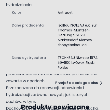
hydroizolacją
Nasza
farba z hydroizolacją
to świetny wybór dla
Kolor
Antracyt
każdego, kto potrzebuje skutecznego rozwiązania na
każdym etapie budowy czy renowacji. Niezależnie od
Dane producenta
IsolBau ISOLBAU e.K. Zur
tego, czy stawiasz na
farbę ceglaną
, czy wybierasz
Thomas-Müntzer-
klasyczny antracyt, nasza oferta spełni Twoje
Siedlung 9 2829
oczekiwania. Dzięki wysokiej wydajności i estetycznemu
Markersdorf Niemcy
wyglądowi, twoje dachy zyskają nie tylko funkcjonalność,
shop@isolbau.de
ale i atrakcyjny design, który przyciągnie wzrok. Przygotuj
swój dom na każdą pogodę z naszą farbą dachową!
Dane dystrybutora
TECH-BAU Niwnice 167A
Antracytowa farba dachowa - polimerowa, która
59-600 Lwówek Śląski
jest odporna na warunki atmosferyczne, starzenie,
Polska
promieniowanie UV oraz substancje chemiczne
zawarte w opadach.
Przejdź do całego opisu
Przeznaczona do renowacji, odnawiania i
hydroizolacji zarówno nowych, jak i starych
dachów, w tym:
Produkty powiązane
Dachówki ceramiczne, blachodachówki, blacha,