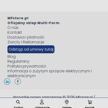
MFstore.pl
Oficjalny sklep Multi-Form
O nas
Kontakt
Dostawa i płatność
Zwroty i Reklamacje
Odstąp od umowy tutaj
Blog
Regulaminy
Polityka prywatności
Informacja o zużytym sprzęcie elektrycznym i
elektronicznym
Wszystkie prawa zastrzeżone © 2026 MFstore.pl /
Powered by
Network Interactive
Szukaj
Zaloguj się
Salony
Koszyk