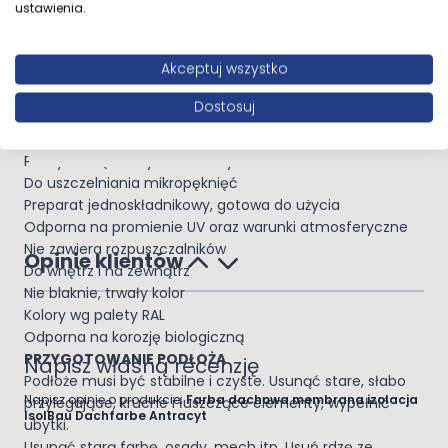
ustawienia.
Dachówek betonowych i ceramicznych
Powłok bitumicznych, papy
Blachodachówki
Akceptuj wszystko
Eternitów, betonu itd
Dostosuj
CHARAKTERYSTYKA
Płynna elastyczna membrana polimerowa
Po wyschnięciu wysoce elastyczna struktura
Do uszczelniania mikropęknięć
Preparat jednoskładnikowy, gotowa do użycia
Odporna na promienie UV oraz warunki atmosferyczne
Nie zawiera rozpuszczalników
Opinie klientów
Do wnętrz i na zewnątrz
Nie blaknie, trwały kolor
Kolory wg palety RAL
Odporna na korozję biologiczną
PRZYGOTOWANIE PODŁOŻA
Napisz własną recenzję
Podłoże musi być stabilne i czyste. Usunąć stare, słabo
Napisz opinię o produkcie:
Farba dachowa membrana izolacja
przylegające, kruche i łuszczące elementy, wypełnić
IsolBau Dachfarbe Antracyt
ubytki.
Usunąć starą farbę, osady, mech itp. Usuń rdzę ze