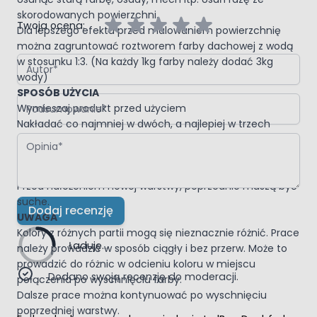
skorodowanych powierzchni.
Twoja ocena:
Dla lepszego efektu przed malowaniem powierzchnię
można zagruntować roztworem farby dachowej z wodą
Autor
w stosunku 1:3. (Na każdy 1kg farby należy dodać 3kg
wody)
SPOSÓB UŻYCIA
Podsumowanie
Wymieszaj produkt przed użyciem
Nakładać co najmniej w dwóch, a najlepiej w trzech
Opinia
warstwach wałkiem, pędzlemlub pistoletem.
Kolejne warstwy nakładać zawsze prostopadle do
warstwy poprzedniej.
Przed nałożeniem nowej warstwy, poprzednie muszą być
suche.
Dodaj recenzję
UWAGA
Kolory z różnych partii mogą się nieznacznie różnić. Prace
Ładuję...
należy prowadzić w sposób ciągły i bez przerw. Może to
prowadzić do różnic w odcieniu koloru w miejscu
Dodano swoją recenzję do moderacji.
połączenia po wyschnięciu farby.
Dalsze prace można kontynuować po wyschnięciu
poprzedniej warstwy.