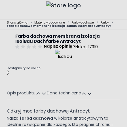
Przejdź do treści
Strona główna
>
Materiały budowlane
>
Farby dachowe
>
Farby
>
Farba dachowa membrana izolacja IsolBau Dachfarbe Antracyt
Farba dachowa membrana izolacja
IsolBau Dachfarbe Antracyt
Napisz opinię >
Nr kat 17310
Dostępny tylko online
Main image
Click to view image in fullscreen
Opis produktu
Dane techniczne
Odkryj moc farby dachowej Antracyt
Nasza
farba dachowa
w kolorze antracytowym to
idealne rozwiązanie dla każdego, kto pragnie chronić i