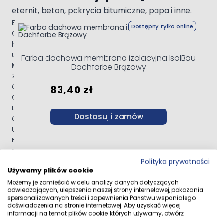
eternit, beton, pokrycia bitumiczne, papa i inne.
Navigating through the elements of the carousel is possible 
Press to skip carousel
Press to go to carousel navigation
Elastyczna membrana o zwiększonej gęstości.
Dostępny tylko online
Charakteryzuje się doskonałymi właściwościami
hydroizolacyjnymi i estetycznym wyglądem. Pigmenty
użyte w farbie są odporne na starzenie i nie zmywają się.
Farba dachowa membrana izolacyjna IsolBau
KOLOR: Tutaj kupujesz kolor RAL 000 35 00
Dachfarbe Brązowy
ZUŻYCIE: ok. 0,2 ÷ 0,4 kg/m?/warstwę
Grubość pojedynczej warstwy: 0,8-1,2 mm
83,40 zł
Czas schnięcia warstwy do 12 godzin
Liczba warstw: co najmniej 2 (zalecane 3)
Dostosuj i zamów
Grubość gotowej, suchej powłoki: 1,5 mm
Utwardzanie po 24 godzinach*
Narzędzia: Pędzel, wałek, pistolet
KOLOR: RAL 000 35 00
Polityka prywatności
Bardzo zbliżony do pierwszego zdjęcia.
Używamy plików cookie
Jeśli chcesz zobaczyć jak wygląda kolor,
Możemy je zamieścić w celu analizy danych dotyczących
szukaj NUMERU koloru w grafikach
odwiedzających, ulepszenia naszej strony internetowej, pokazania
wyszukiwarki
spersonalizowanych treści i zapewnienia Państwu wspaniałego
doświadczenia na stronie internetowej. Aby uzyskać więcej
informacji na temat plików cookie, których używamy, otwórz
ZASTOSOWANIE: