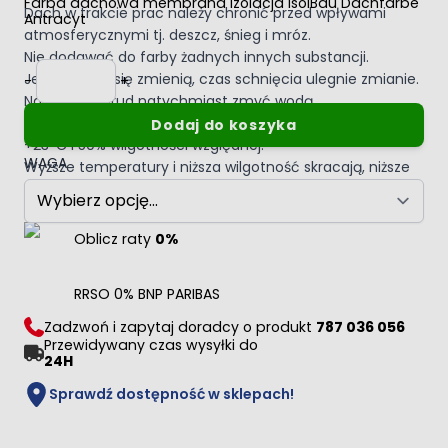
Farba dachowa membrana izolacja IsolBau Dachfarbe
Dach w trakcie prac należy chronić przed wpływami
Antracyt
atmosferycznymi tj. deszcz, śnieg i mróz.
Nie dodawać do farby żadnych innych substancji.
Ilość
Jeśli warunki się zmienią, czas schnięcia ulegnie zmianie.
-
+
Narzędzia i brud natychmiast zmyć wodą.
Podane czasy odnoszą się do normalnej temperatury
Dodaj do koszyka
+23°C i 50% wilgotności względnej.
WAGA
Wyższe temperatury i niższa wilgotność skracają, niższe
temperatury i wyższa wilgotność wydłużają podane
czasy.
Oblicz raty
0%
RRSO 0% BNP PARIBAS
Zadzwoń i zapytaj doradcy o produkt
787 036 056
Przewidywany czas wysyłki do
24H
Sprawdź dostępność w sklepach!