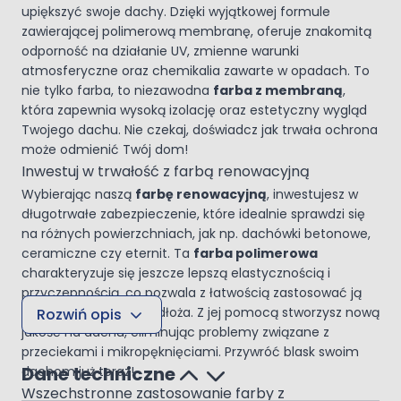
upiększyć swoje dachy. Dzięki wyjątkowej formule
zawierającej polimerową membranę, oferuje znakomitą
odporność na działanie UV, zmienne warunki
atmosferyczne oraz chemikalia zawarte w opadach. To
nie tylko farba, to niezawodna
farba z membraną
,
która zapewnia wysoką izolację oraz estetyczny wygląd
Twojego dachu. Nie czekaj, doświadcz jak trwała ochrona
może odmienić Twój dom!
Inwestuj w trwałość z farbą renowacyjną
Wybierając naszą
farbę renowacyjną
, inwestujesz w
długotrwałe zabezpieczenie, które idealnie sprawdzi się
na różnych powierzchniach, jak np. dachówki betonowe,
ceramiczne czy eternit. Ta
farba polimerowa
charakteryzuje się jeszcze lepszą elastycznością i
przyczepnością, co pozwala z łatwością zastosować ją
na wielu rodzajach podłoża. Z jej pomocą stworzysz nową
Rozwiń opis
jakość na dachu, eliminując problemy związane z
przeciekami i mikropęknięciami. Przywróć blask swoim
Dane techniczne
dachom już teraz!
Wszechstronne zastosowanie farby z