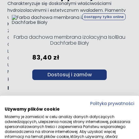
Charakteryzuje się doskonałymi właściwościami
hydroizolacyjnymi i estetycznym wyglądem. Pigmenty
Navigating through the elements of the carousel is possible 
Press to skip carousel
Press to go to carousel navigation
użyte w farbie są odporne na starzenie i nie zmywają się.
Dostępny tylko online
KOLOR: Tutaj kupujesz kolor RAL 8017
ZUŻYCIE: ok. 0,2 ÷ 0,4 kg/m?/warstwę
Farba dachowa membrana izolacyjna IsolBau
Grubość pojedynczej warstwy: 0,8-1,2 mm
Dachfarbe Biały
Czas schnięcia warstwy do 12 godzin
Liczba warstw: co najmniej 2 (zalecane 3)
83,40 zł
Grubość gotowej, suchej powłoki: 1,5 mm
Utwardzanie po 24 godzinach*
Narzędzia: Pędzel, wałek, pistolet
Dostosuj i zamów
KOLOR: RAL 8017
Bardzo zbliżony do pierwszego zdjęcia.
Jeśli chcesz zobaczyć jak wygląda kolor,
Polityka prywatności
szukaj NUMERU koloru RAL w grafikach
Używamy plików cookie
wyszukiwarki
Możemy je zamieścić w celu analizy danych dotyczących
odwiedzających, ulepszenia naszej strony internetowej, pokazania
spersonalizowanych treści i zapewnienia Państwu wspaniałego
CHARAKTERYSTYKA
doświadczenia na stronie internetowej. Aby uzyskać więcej
informacji na temat plików cookie, których używamy, otwórz
Płynna elastyczna membrana polimerowa