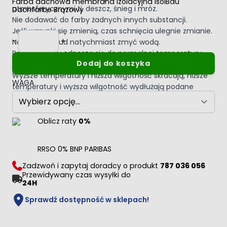
Farba dachowa membrana izolacyjna IsolBau
atmosferycznymi tj. deszcz, śnieg i mróz.
Dachfarbe Brązowy
Nie dodawać do farby żadnych innych substancji.
Jeśli warunki się zmienią, czas schnięcia ulegnie zmianie.
Ilość
-
+
Narzędzia i brud natychmiast zmyć wodą.
Podane czasy odnoszą się do normalnej temperatury
Dodaj do koszyka
+23°C i 50% wilgotności względnej.
Wyższe temperatury i niższa wilgotność skracają, niższe
WAGA
temperatury i wyższa wilgotność wydłużają podane
czasy.
Oblicz raty
0%
RRSO 0% BNP PARIBAS
Zadzwoń i zapytaj doradcy o produkt
787 036 056
Przewidywany czas wysyłki do
24H
Sprawdź dostępność w sklepach!