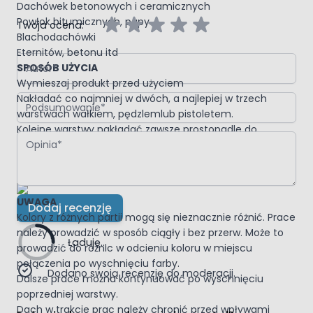
Dachówek betonowych i ceramicznych
Powłok bitumicznych, papy
Twoja ocena:
Blachodachówki
Eternitów, betonu itd
Autor
SPOSÓB UŻYCIA
Wymieszaj produkt przed użyciem
Podsumowanie
Nakładać co najmniej w dwóch, a najlepiej w trzech
warstwach wałkiem, pędzlemlub pistoletem.
Kolejne warstwy nakładać zawsze prostopadle do
Opinia
warstwy poprzedniej.
Przed nałożeniem nowej warstwy, poprzednie muszą być
suche.
UWAGA
Dodaj recenzję
Kolory z różnych partii mogą się nieznacznie różnić. Prace
należy prowadzić w sposób ciągły i bez przerw. Może to
Ładuję...
prowadzić do różnic w odcieniu koloru w miejscu
połączenia po wyschnięciu farby.
Dodano swoją recenzję do moderacji.
Dalsze prace można kontynuować po wyschnięciu
poprzedniej warstwy.
Dach w trakcie prac należy chronić przed wpływami