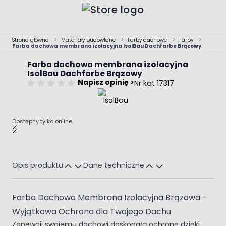
Przejdź do treści
Strona główna
>
Materiały budowlane
>
Farby dachowe
>
Farby
>
Farba dachowa membrana izolacyjna IsolBau Dachfarbe Brązowy
Farba dachowa membrana izolacyjna
IsolBau Dachfarbe Brązowy
Napisz opinię >
Nr kat 17317
Dostępny tylko online
Main image
Click to view image in fullscreen
Opis produktu
Dane techniczne
Farba Dachowa Membrana Izolacyjna Brązowa -
Wyjątkowa Ochrona dla Twojego Dachu
Zapewnij swojemu dachowi doskonałą ochronę dzięki