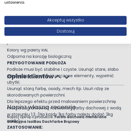
ustawienia.
Po wyschnięciu wysoce elastyczna struktura
Do uszczelniania mikropęknięć
Preparat jednoskładnikowy, gotowa do użycia
Akceptuj wszystko
Odporna na promienie UV oraz warunki atmosferyczne
Nie zawiera rozpuszczalników
Dostosuj
Do wnętrz i na zewnątrz
Nie blaknie, trwały kolor
Kolory wg palety RAL
Odporna na korozję biologiczną
PRZYGOTOWANIE PODŁOŻA
Podłoże musi być stabilne i czyste. Usunąć stare, słabo
Opinie klientów
przylegające, kruche i łuszczące elementy, wypełnić
ubytki.
Usunąć starą farbę, osady, mech itp. Usuń rdzę ze
skorodowanych powierzchni.
Dla lepszego efektu przed malowaniem powierzchnię
Napisz własną recenzję
można zagruntować roztworem farby dachowej z wodą
w stosunku 1:3. (Na każdy 1kg farby należy dodać 3kg
Napisz opinię o produkcie:
Farba dachowa membrana
wody)
izolacyjna IsolBau Dachfarbe Brązowy
ZASTOSOWANIE: