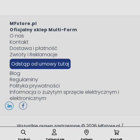
MFstore.pl
Oficjalny sklep Multi-Form
O nas
Kontakt
Dostawa i płatność
Zwroty i Reklamacje
Odstąp od umowy tutaj
Blog
Regulaminy
Polityka prywatności
Informacja o zużytym sprzęcie elektrycznym i
elektronicznym
Wszystkie prawa zastrzeżone © 2026 MFstore.pl /
Powered by
Network Interactive
Szukaj
Zaloguj się
Salony
Koszyk