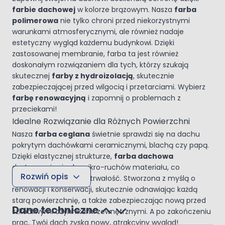
farbie dachowej
w kolorze brązowym. Nasza
farba
polimerowa
nie tylko chroni przed niekorzystnymi
warunkami atmosferycznymi, ale również nadaje
estetyczny wygląd każdemu budynkowi. Dzięki
zastosowanej membranie, farba ta jest również
doskonałym rozwiązaniem dla tych, którzy szukają
skutecznej
farby z hydroizolacją
, skutecznie
zabezpieczającej przed wilgocią i przetarciami. Wybierz
farbę renowacyjną
i zapomnij o problemach z
przeciekami!
Idealne Rozwiązanie dla Różnych Powierzchni
Nasza
farba ceglana
świetnie sprawdzi się na dachu
pokrytym dachówkami ceramicznymi, blachą czy papą.
Dzięki elastycznej strukturze,
farba dachowa
dostosowuje się do mikro-ruchów materiału, co
Rozwiń opis
znacząco zwiększa jej trwałość. Stworzona z myślą o
renowacji i konserwacji, skutecznie odnawiając każdą
starą powierzchnię, a także zabezpieczając nową przed
Dane techniczne
szkodliwymi czynnikami zewnętrznymi. A po zakończeniu
prac, Twój dach zyska nowy, atrakcyjny wygląd!