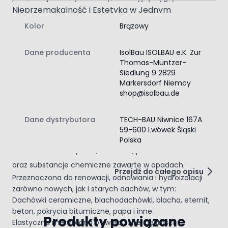
Nieprzemakalność i Estetyka w Jednym
Szukasz farby, która połączy wysoką odporność z
Kolor
Brązowy
eleganckim wykończeniem? Wybierz
farbę brązową
o
szerokim zakresie zastosowania. Nasza
farba z
Dane producenta
IsolBau ISOLBAU e.K. Zur
membraną
zapewnia nie tylko doskonałą ochronę
Thomas-Müntzer-
przed wilgocią, ale także estetyczny wygląd, który
Siedlung 9 2829
podkreśli charakter Twojego domu. Niezależnie od tego,
Markersdorf Niemcy
czy odnawiasz starą dachówkę, czy pokrywasz nową
shop@isolbau.de
powierzchnię, nasze produkty gwarantują, że Twój dach
będzie wyglądał świeżo przez długie lata. Nie czekaj,
Dane dystrybutora
TECH-BAU Niwnice 167A
zainwestuj w skuteczną ochronę swojego dachu!
59-600 Lwówek Śląski
Wysokiej jakości farba polimerowa, która jest odporna na
Polska
warunki atmosferyczne, starzenie, promieniowanie UV
oraz substancje chemiczne zawarte w opadach.
Przejdź do całego opisu
Przeznaczona do renowacji, odnawiania i hydroizolacji
zarówno nowych, jak i starych dachów, w tym:
Dachówki ceramiczne, blachodachówki, blacha, eternit,
beton, pokrycia bitumiczne, papa i inne.
Produkty powiązane
Elastyczna membrana o zwiększonej gęstości.