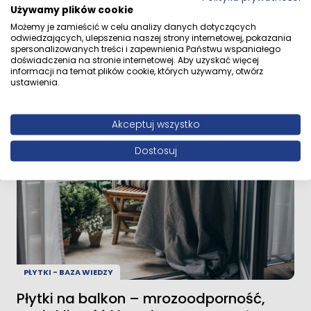
Używamy plików cookie
PŁYTKI - BAZA WIEDZY
Możemy je zamieścić w celu analizy danych dotyczących
odwiedzających, ulepszenia naszej strony internetowej, pokazania
Płytki na ogrzewanie podłogowe – klej,
spersonalizowanych treści i zapewnienia Państwu wspaniałego
fuga i dylatacje
doświadczenia na stronie internetowej. Aby uzyskać więcej
informacji na temat plików cookie, których używamy, otwórz
ustawienia.
Akceptuj wszystko
Dostosuj
PŁYTKI - BAZA WIEDZY
Płytki na balkon – mrozoodporność,