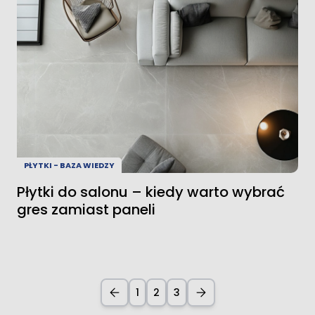
PŁYTKI - BAZA WIEDZY
Płytki do salonu – kiedy warto wybrać
gres zamiast paneli
1
2
3