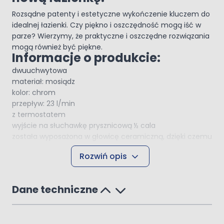
Rozsądne patenty i estetyczne wykończenie kluczem do
idealnej łazienki. Czy piękno i oszczędność mogą iść w
parze? Wierzymy, że praktyczne i oszczędne rozwiązania
mogą również być piękne.
Informacje o produkcie:
dwuuchwytowa
materiał: mosiądz
kolor: chrom
przepływ: 23 l/min
z termostatem
wyjście na słuchawkę prysznicową ½ cala
została wyposażona w głowicę ceramiczną, dzięki czemu
przez cały okres eksploatacji jej obsługa będzie
Rozwiń opis
precyzyjna
Oltens Katla bateria
wannowo‑prysznicowa
Dane techniczne
termostatyczna podtynkowa
chrom 34600100
Bateria jednouchwytowa o minimalistycznym