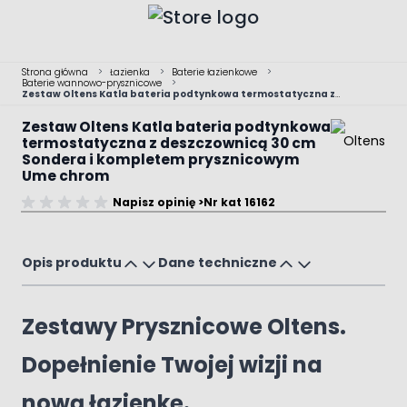
Przejdź do treści
Strona główna
>
Łazienka
>
Baterie łazienkowe
>
Baterie wannowo-prysznicowe
>
Zestaw Oltens Katla bateria podtynkowa termostatyczna z
deszczownicą 30 cm Sondera i kompletem prysznicowym Ume chrom
Zestaw Oltens Katla bateria podtynkowa
termostatyczna z deszczownicą 30 cm
Sondera i kompletem prysznicowym
Ume chrom
Dostępny tylko online
Napisz opinię >
Nr kat 16162
Main image
Click to view image in fullscreen
Opis produktu
Dane techniczne
Zestawy Prysznicowe Oltens.
Dopełnienie Twojej wizji na
nową łazienkę.