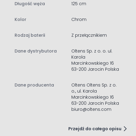
Długość węża
125 cm
i nowoczesnym stylu, która idealnie sprawdzi się
w łazienkach o takim właśnie charakterze.
Została wyposażona w głowicę ceramiczną, dzięki której
Kolor
Chrom
praca baterii będzie precyzyjna i łatwa przez cały okres
jej eksploatacji.
Rodzaj baterii
Z przełącznikiem
Jej błysk będzie cieszył przez lata!
Oltens Molle wylewka wannowa
chrom 39100100
Dane dystrybutora
Oltens Sp. z o. o. ul.
Karola
zasięg wylewki: 18,17 cm
Marcinkowskiego 16
przyłącze 1/2 cala
63-200 Jarocin Polska
materiał: mosiądz
kolor: chrom
Oltens Sondera deszczownica
Dane producenta
Oltens Oltens Sp. z o.
o., ul. Karola
30 cm okrągła chrom 37002100
Marcinkowskiego 16
deszczownica okrągła
63-200 Jarocin Polska
średnica: 300 mm
biuro@oltens.com
wykonana ze stali nierdzewnej
system szybkiego usuwania kamienia
z ogranicznikiem przepływu wody 22 l/min
Przejdź do całego opisu
regulacja kąta ustawienia deszczownicy