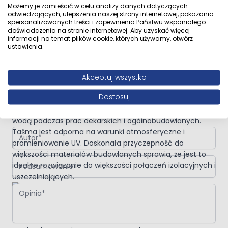
aluminiowym, masz pewność, że efekt końcowy będzie
Możemy je zamieścić w celu analizy danych dotyczących
trwały i estetyczny. Zainwestuj w innowacyjne
odwiedzających, ulepszenia naszej strony internetowej, pokazania
spersonalizowanych treści i zapewnienia Państwu wspaniałego
rozwiązania dla swojego domu i zyskaj spokój ducha,
doświadczenia na stronie internetowej. Aby uzyskać więcej
wiedząc, że Twoje prace budowlane są w najlepszych
informacji na temat plików cookie, których używamy, otwórz
Napisz własną recenzję
ustawienia.
rękach!
Napisz opinię o produkcie:
Taśma uszczelniająca dekarska
butylowa Czarna 10m 300mm
Akceptuj wszystko
Wysokiej jakości samoprzylepna uszczelniająca
Dostosuj
taśma naprawcza
z laminatem aluminiowym do
Twoja ocena:
ochrony i szybkiej naprawy izolacji i hydroizolacji przed
wodą podczas prac dekarskich i ogólnobudowlanych.
Autor
Taśma jest odporna na warunki atmosferyczne i
promieniowanie UV. Doskonała przyczepność do
większości materiałów budowlanych sprawia, że jest to
Podsumowanie
idealne rozwiązanie do większości połączeń izolacyjnych i
uszczelniających.
Opinia
CHARAKTERYSTYKA: