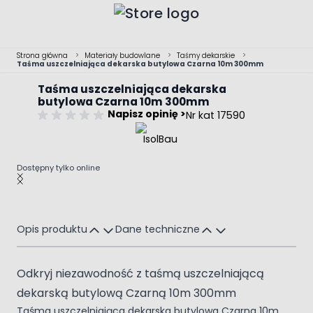
Przejdź do treści
Strona główna
>
Materiały budowlane
>
Taśmy dekarskie
>
Taśma uszczelniająca dekarska butylowa Czarna 10m 300mm
Taśma uszczelniająca dekarska
butylowa Czarna 10m 300mm
Napisz opinię >
Nr kat 17590
Dostępny tylko online
Main image
Click to view image in fullscreen
Opis produktu
Dane techniczne
Odkryj niezawodność z taśmą uszczelniającą
dekarską butylową Czarną 10m 300mm
Taśma uszczelniająca dekarska butylowa Czarna 10m