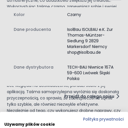
atmosferyczne, co dodatkowo zwiększa jej trwałość.
Wykorzystując taśmę czarną, zapewniasz sobie i swojej
przestrzeni odporność na wodę oraz wilgoć, chroniąc
Kolor
Czarny
tym samym elementy budowlane przed degradacją.
Wspaniale sprawdza się w naprawach dachu, usuwaniu
Dane producenta
IsolBau ISOLBAU e.K. Zur
szczelin i pęknięć, stając się niezastąpionym narzędziem
Thomas-Müntzer-
w Twoim warsztacie.
Siedlung 9 2829
Łatwość użycia z nowoczesną taśmą
Markersdorf Niemcy
shop@isolbau.de
samoprzylepną
Taśma uszczelniająca przyciąga swoją prostotą
użytkowania – wystarczy odpowiednio przygotować
Dane dystrybutora
TECH-BAU Niwnice 167A
59-600 Lwówek Śląski
powierzchnię i nałożyć ją bez dalszych skomplikowanych
Polska
działań. Dzięki ergonomicznemu projektowi, każda osoba,
bez względu na doświadczenie, poradzi sobie z jej
aplikacją. Taśma samoprzylepna wyróżnia się doskonałą
Przejdź do całego opisu
przyczepnością, co sprawia, że zabezpieczenia są nie
tylko szybkie, ale również niezwykle efektywne.
Niezależnie od tego, czy wykonujesz drobne naprawy, czy
przygotowujesz się do poważniejszych prac
Polityka prywatności
Opinie klientów
budowlanych, korzystając z taśmy z laminatem
Używamy plików cookie