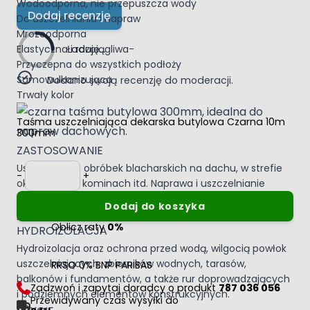
Wodoodporna, nie przepuszcza wody
Dodaj recenzję
Do uszczelniania i napraw
Mrozoodporna
Elastyczna i rozciągliwa-
Ładuję...
Przyczepna do wszystkich podłoży
Samowulkanizująca
Dodano swoją recenzję do moderacji.
Trwały kolor
Taśma uszczelniająca dekarska butylowa Czarna 10m
300mm
ZASTOSOWANIE
Ilość
Uszczelnianie obróbek blacharskich na dachu, w strefie
-
+
okapowej, na kominach itd. Naprawa i uszczelnianie
szczelin, połączeń, pęknięć, przerw i przecieków w
Dodaj do koszyka
pokryciach dachowych, rynnach i rurach spustowych.
Oblicz raty
0%
HYDROIZOLACJA
Hydroizolacja oraz ochrona przed wodą, wilgocią powłok
uszczelniających, zbiorników wodnych, tarasów,
RRSO 0% BNP PARIBAS
balkonów i fundamentów, a także rur doprowadzających
Zadzwoń i zapytaj doradcy o produkt
787 036 056
i podziemnych elementów konstrukcyjnych.
Przewidywany czas wysyłki do