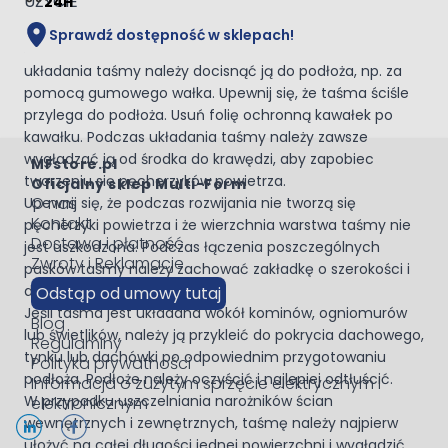
UŻYCIE
24H
Przed nałożeniem taśmy podłoże powinno być sztywne i
Sprawdź dostępność w sklepach!
suche. Najpierw należy usunąć folie ochronną. Podczas
układania taśmy należy docisnąć ją do podłoża, np. za
pomocą gumowego wałka. Upewnij się, że taśma ściśle
przylega do podłoża. Usuń folię ochronną kawałek po
kawałku. Podczas układania taśmy należy zawsze
wygładzać ją od środka do krawędzi, aby zapobiec
MFstore.pl
tworzeniu się pęcherzyków powietrza.
Oficjalny sklep Multi-Form
O nas
Upewnij się, że podczas rozwijania nie tworzą się
Kontakt
pęcherzyki powietrza i że wierzchnia warstwa taśmy nie
Dostawa i płatność
jest uszkodzona. Podczas łączenia poszczególnych
Zwroty i Reklamacje
pasków taśmy należy zachować zakładkę o szerokości i
długości co najmniej 25 mm.
Odstąp od umowy tutaj
Jeśli taśma jest układana wokół kominów, ogniomurów
Blog
lub świetlików, należy ją przykleić do pokrycia dachowego,
Regulaminy
tynku lub dachówki po odpowiednim przygotowaniu
Polityka prywatności
podłoża. Podłoże należy oczyścić i najlepiej odtłuścić.
Informacja o zużytym sprzęcie elektrycznym i
W przypadku uszczelniania narożników ścian
elektronicznym
wewnętrznych i zewnętrznych, taśmę należy najpierw
ułożyć na całej długości jednej powierzchni i wygładzić.