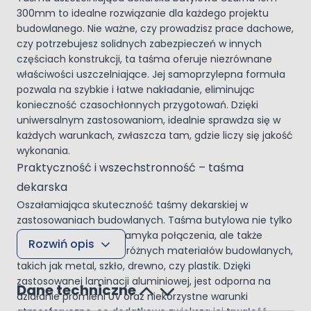
300mm to idealne rozwiązanie dla każdego projektu
budowlanego. Nie ważne, czy prowadzisz prace dachowe,
czy potrzebujesz solidnych zabezpieczeń w innych
częściach konstrukcji, ta taśma oferuje niezrównane
właściwości uszczelniające. Jej samoprzylepna formuła
pozwala na szybkie i łatwe nakładanie, eliminując
konieczność czasochłonnych przygotowań. Dzięki
uniwersalnym zastosowaniom, idealnie sprawdza się w
każdych warunkach, zwłaszcza tam, gdzie liczy się jakość
wykonania.
Praktyczność i wszechstronność – taśma
dekarska
Oszałamiająca skuteczność taśmy dekarskiej w
zastosowaniach budowlanych. Taśma butylowa nie tylko
skutecznie, szczelnie zamyka połączenia, ale także
Rozwiń opis
wspaniale przylega do różnych materiałów budowlanych,
takich jak metal, szkło, drewno, czy plastik. Dzięki
zastosowanej laminacji aluminiowej, jest odporna na
Dane techniczne
działanie promieni UV oraz niekorzystne warunki