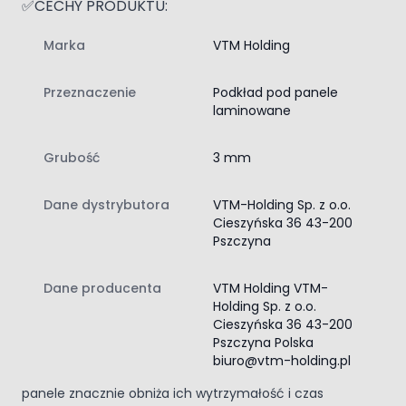
✅CECHY PRODUKTU:
Posiada izolacje akustyczną
, wyciszenie odgłosu
Marka
VTM Holding
kroków, wysoką zdolność pochłaniania dźwięków.
Podkład oferuje tłumienie dźwięków
w
pomieszczeniu o 18 dB, co może być korzystne, jeśli
Przeznaczenie
Podkład pod panele
chcesz zminimalizować hałas w domu.
laminowane
Ochronę przed wilgocią
, co jest ważne dla uniknięcia
zawilgocenia paneli laminowanych, co z kolei może
Grubość
3 mm
prowadzić do ich uszkodzenia lub zdeformowania.
Podkład oferuje wyrównanie nierówności
podłoża do
Dane dystrybutora
VTM-Holding Sp. z o.o.
2 mm, co może być korzystne, jeśli Twoje podłoże ma
Cieszyńska 36 43-200
drobne nierówności.
Pszczyna
Zastosowanie podkładu
pod panele podłogowe to
Dane producenta
VTM Holding VTM-
konieczność, podłogi pływające nie mogę mieć
Holding Sp. z o.o.
bezpośredniego kontaktu z posadzką, ponieważ groziłoby
Cieszyńska 36 43-200
to ich zawilgoceniem, a ponadto zbyt mocnym
Pszczyna Polska
naprężeniem pod wpływem nacisku ze strony mebli, czy
biuro@vtm-holding.pl
użytkowników podłogi. Nie zastosowanie podkładu pod
panele znacznie obniża ich wytrzymałość i czas