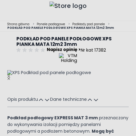
Przejdź do treści
Strona główna
>
Panele podłogowe
>
Podkłady pod panele
>
PODKŁAD POD PANELE PODŁOGOWE XPS PIANKA MATA 12m2 3mm
PODKŁAD POD PANELE PODŁOGOWE XPS
PIANKA MATA 12m2 3mm
Napisz opinię >
Nr kat 17382
Main image
Click to view image in fullscreen
Opis produktu
Dane techniczne
Podkład podłogowy EXPRESS MAT 3 mm
przeznaczony
do wykonywania izolacji pomiędzy panelami
podłogowymi a podłożem betonowym.
Mogą być