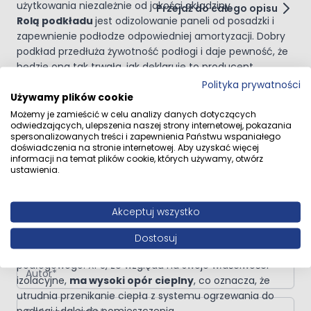
użytkowania niezależnie od jakości okładziny.
Przejdź do całego opisu
Rolą podkładu
jest odizolowanie paneli od posadzki i
zapewnienie podłodze odpowiedniej amortyzacji. Dobry
podkład przedłuża żywotność podłogi i daje pewność, że
będzie ona tak trwała, jak deklaruje to producent.
Opinie klientów
Podkłady podłogowe mają jeszcze inne niezwykle istotne
Polityka prywatności
funkcje, a mianowicie są to izolacja cieplna oraz izolacja
Używamy plików cookie
akustyczna.
Możemy je zamieścić w celu analizy danych dotyczących
odwiedzających, ulepszenia naszej strony internetowej, pokazania
Wybór podkładu
pod panele podłogowe na pewno nie
spersonalizowanych treści i zapewnienia Państwu wspaniałego
może być kwestią przypadku. Od jakości zastosowanego
Napisz własną recenzję
doświadczenia na stronie internetowej. Aby uzyskać więcej
produktu zależy zarówno komfort domowników, jak i
informacji na temat plików cookie, których używamy, otwórz
ustawienia.
Napisz opinię o produkcie:
PODKŁAD POD PANELE PODŁOGOWE
trwałość samej okładziny oraz koszty ogrzewania.
XPS PIANKA MATA 12m2 3mm
OGRZEWANIE PODŁOGOWE
Podkład z polistyrenu ekstrudowanego (XPS) jest
Akceptuj wszystko
materiałem, który
teoretycznie można stosować pod
Twoja ocena:
ogrzewanie podłogowe, lecz nie jest to
Dostosuj
zalecane
przez producentów systemów ogrzewania
Autor
podłogowego. XPS, ze względu na swoje właściwości
izolacyjne,
ma wysoki opór cieplny
, co oznacza, że
utrudnia przenikanie ciepła z systemu ogrzewania do
Podsumowanie