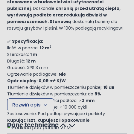
stosowane w budownictwie i użyteczności
publicznej
. Doskonale
chronią przed utratą ciepła,
wyrównują podłoże oraz redukują dźwięki w
pomieszczeniach. Stanowią
doskonałą barierę dla
rozwoju grzybów i pleśni. W 100% podlegają recyklingowi.
✅
Specyfikacja:
2
Ilość w paczce:
12 m
Szerokość:
1 m
Długość:
12 m
Grubość: XPS 3 mm
Ogrzewanie podłogowe:
Nie
Opór cieplny: 0,09 m² K/W
Tłumienie dźwięków w pomieszczeniu poniżej:
18 dB
Tłumienie dźwięków w pomieszczeniu: do
9%
Wyrównanie nierówności podłoża:
≥ 2 mm
Rozwiń opis
Obciążenie dynamiczne: > 10 000 cykli
Zastosowanie: Pod podłogi pływające i parkiety
Kupując 1szt. kupujesz 1 opakowanie
Dane techniczne