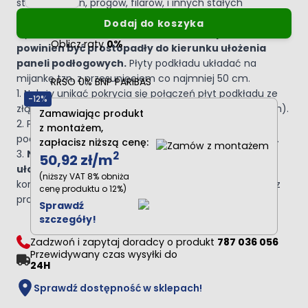
stałych (ścian, progów, filarów, i innych stałych
konstrukcji) szerokość szczelin dylatacyjnych winna
Dodaj do koszyka
wynosić do 10 mm.
Kierunek układania podkładu
Oblicz raty
0%
powinien być prostopadły do kierunku ułożenia
paneli podłogowych.
Płyty podkładu układać na
mijankę tzn. z przesunięciem co najmniej 50 cm.
RRSO 0% BNP PARIBAS
1. Należy unikać pokrycia się połączeń płyt podkładu ze
-12%
złączami elementów nawierzchni (paneli podłogowych).
Zamawiając produkt
2. Płytę uszkodzoną, czy to upadającym elementem
z montażem,
podłogowym czy ostrym narzędziem należy wymienić.
zapłacisz niższą cenę:
3.
Należy unikać chodzenia po podkładach bez
2
50,92 zł
/m
ułożonej na nich podłodze
, a jeśli jest taka
(niższy VAT 8% obniża
konieczność to w obuwiu o podeszwie elastycznej i bez
cenę produktu o 12%)
protektora.
Sprawdź
szczegóły!
Zadzwoń i zapytaj doradcy o produkt
787 036 056
Przewidywany czas wysyłki do
24H
Sprawdź dostępność w sklepach!