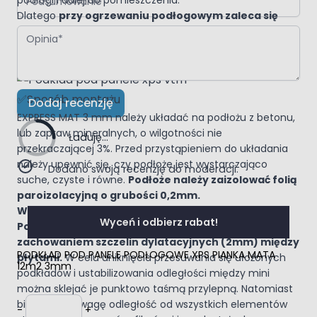
podłogi i dalej do pomieszczenia.
Dlatego
przy ogrzewaniu podłogowym zaleca się
Opinia
stosowanie podkładów o niskim oporze cieplnym
,
które umożliwiają efektywniejsze przekazywanie ciepła z
systemu ogrzewania podłogowego do pomieszczenia.
✅Sposób montażu
Dodaj recenzję
EXPRESS MAT 3 mm należy układać na podłożu z betonu,
lub zapraw mineralnych, o wilgotności nie
Ładuję...
przekraczającej 3%. Przed przystąpieniem do układania
należy upewnić się, czy podłoże jest wystarczająco
Dodano swoją recenzję do moderacji.
suche, czyste i równe.
Podłoże należy zaizolować folią
paroizolacyjną o grubości 0,2mm.
Wskazówki montażowe:
Wyceń i odbierz rabat!
Podkład należy układać luźno w rzędach, z
zachowaniem szczelin dylatacyjnych (2mm) między
PODKŁAD POD PANELE PODŁOGOWE XPS PIANKA MATA
płytami.
W celu uniknięcia przesuwania się ułożonych
12m2 3mm
podkładów i ustabilizowania odległości między mini
można sklejać je punktowo taśmą przylepną. Natomiast
Ilość
biorąc pod uwagę odległość od wszystkich elementów
-
+