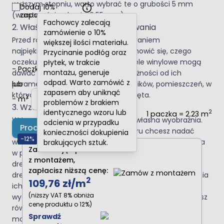
wyższym stopniu, warto wybrać te o grubości 5 mm
Dodaj 10%
zapasu
(warstwa ścieralna to 0,55 mm).
Fachowcy zalecają
2. Właściwości i komfort użytkowania
zamówienie o 10%
Przed rozpoczęciem zakupów i wybraniem
większej ilości materiału.
najpiękniejszego wzoru warto zastanowić się, czego
Przycinanie podłóg oraz
oczekujemy od naszej podłogi. Panele winylowe mogą
płytek, w trakcie
-
Paczki
+
montażu, generuje
dawać nam wiele możliwości w zależności od ich
odpad. Warto zamówić z
lub
parametrów. Są doskonałe dla alergików, pomieszczeń, w
zapasem aby uniknąć
których mieszkają dzieci oraz zwierzęta.
2
-
m
+
problemów z brakiem
3. Wzór i dekor
identycznego wzoru lub
2
1 paczka = 2.23 m
W tym miejscu ogranicza Cię tylko własna wyobraźnia.
odcienia w przypadku
Produkt niedostępny
Warto przemyśleć jakiego charakteru chcesz nadać
konieczności dokupienia
-12%
wnętrzu, a także zwrócić uwagę na jakość i ilość światła
brakujących sztuk.
Zamawiając produkt
w pomieszczeniu. Najchętniej wybierana jest struktura
z montażem,
drewna, która zawiera w sobie idealne odwzorowanie
zapłacisz niższą cenę:
drewnianych słojów, włącznie z możliwością wyczuwania
2
109,76 zł
/m
ich poprzez dotyk, to rozwiązanie sprawia, że podłoga
(niższy VAT 8% obniża
wygląda naturalnie, niczym drewniana. Do wyboru masz
cenę produktu o 12%)
również mnóstwo innych opcji – ceramika, beton,
Sprawdź
możesz urządzić swoje wnętrze jak tylko masz ochotę.