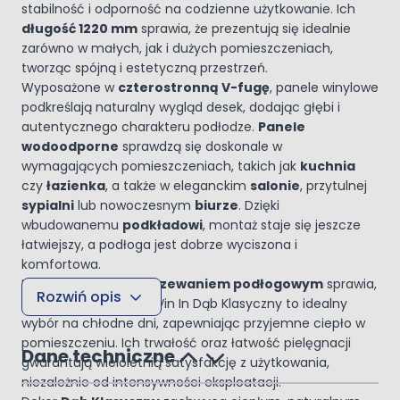
stabilność i odporność na codzienne użytkowanie. Ich
długość 1220 mm
sprawia, że prezentują się idealnie
zarówno w małych, jak i dużych pomieszczeniach,
tworząc spójną i estetyczną przestrzeń.
Wyposażone w
czterostronną V-fugę
, panele winylowe
podkreślają naturalny wygląd desek, dodając głębi i
autentycznego charakteru podłodze.
Panele
wodoodporne
sprawdzą się doskonale w
wymagających pomieszczeniach, takich jak
kuchnia
czy
łazienka
, a także w eleganckim
salonie
, przytulnej
sypialni
lub nowoczesnym
biurze
. Dzięki
wbudowanemu
podkładowi
, montaż staje się jeszcze
łatwiejszy, a podłoga jest dobrze wyciszona i
komfortowa.
Kompatybilność z
ogrzewaniem podłogowym
sprawia,
Rozwiń opis
że
panele winylowe
Vin In Dąb Klasyczny to idealny
wybór na chłodne dni, zapewniając przyjemne ciepło w
pomieszczeniu. Ich trwałość oraz łatwość pielęgnacji
Dane techniczne
gwarantują wieloletnią satysfakcję z użytkowania,
niezależnie od intensywności eksploatacji.