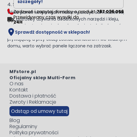
szczegóły!
4. Sposób montażu
Zadzwoń i zapytaj doradcy o produkt
787 036 056
Wiele paneli winylowych możemy ułożyć samodzielnie,
Przewidywany czas wysyłki do
bez potrzeby używania dodatkowych narzędzi i kleju,
24H
wyłącznie stosując się do zaleceń z instrukcji, aby móc w
Sprawdź dostępność w sklepach!
ten sposób poradzić sobie z układaniem podłogi
pływającej, a przy okazji zostać bohaterem we własnym
domu, warto wybrać panele łączone na zatrzask.
MFstore.pl
Oficjalny sklep Multi-Form
O nas
Kontakt
Dostawa i płatność
Zwroty i Reklamacje
Odstąp od umowy tutaj
Blog
Regulaminy
Polityka prywatności