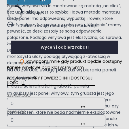
Panele winylowe Vin In montowane są metodą „na click”,
bez użycia kleju. Jest to szybka i łatwa metoda montażu,
Ładuję...
każdy panel ma odpowiednią wypustkę i rowek, które
należy połączyć ze sobą, po usłyszeniu „kliknięcia” mamy
Dodano swoją recenzję do moderacji.
pewność, że deski zostały ze sobą odpowiednio
połączone. Podłoga winylowa jest elastyczna, co sprawia,
że zdecydowanie łatwiej jest ją dopasować i ułożyć.
Wyceń i odbierz rabat!
Dzięki zastosowaniu zamka nawet początkujący
montażysta ułoży podłogę pływającą z łatwością w
Powiadom mnie gdy produkt będzie dostępny
ekspresowym tempie.
Panele winylowe Dąb Klasyczny 5mm
Na co zwrócić uwagę podczas wybierania paneli
winylowych?
PODAJ WYMIARY POWIERZCHNI I DOSTOSUJ
ILOŚĆ
1. Klasa ścieralności i grubość panelu
Im grubszy jest panel winylowy, tym grubsza jest jego
SZEROKOŚĆ
warstwa ścieralna, im wyższa klasa ścieralności, tym
wyższa jest ich cena. Jeżeli szukasz paneli do domu, czy
DŁUGOŚĆ
pomieszczeń, które nie będą nadmiernie eksploatowane
optymalna będzie grubość 2-3 mm, natomiast panele
stosowane w biurach, bądź narażone na używanie ich w