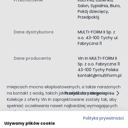
Panele ze zintegrowanym podkładem XPS
Salon, Sypialnia, Biuro,
Ogrzewanie podłogowe:
Tak (wszystkie rodzaje)
Pokój dziecięcy,
Gwarancja:
15 lat
Przedpokój
Gwarancja dla pomieszczeń użyteczności publicznej:
8
lat
Dane dystrybutora
MULTI-FORM II Sp. z
Dla pomieszczeń użytku publicznego:
Tak
o.o. 43-100 Tychy ul.
Układanie bez kleju:
Tak
Fabryczna 11
Zastosowanie:
Pokój dzienny, przedpokój, biuro,
gabinet, salon, kuchnia, łazienka, sypialnia
Dane producenta
Vin In MULTI-FORM II
Vin In – wytrzymałe panele winylowe o unikalnych
Sp. z o.o. Fabryczna 11
wzorach
43-100 Tychy Polska
Panele winylowe Vin In są praktyczne, łatwe w
kontakt@multiform.pl
utrzymaniu i wytrzymałe. Doskonale sprawdzą się w
miejscach mocno eksploatowanych, a także narażonych
Przejdź do całego opisu
na kontakt z wodą, takich jak kuchnia czy łazienka.
Kolekcje z oferty Vin In zaprojektowane zostały tak, aby
spełniać oczekiwania nawet najbardziej wymagających
użytkowników.
Polityka prywatności
Kolekcja paneli winylowych Jazz
Opinie klientów
Używamy plików cookie
Kolekcja Jazz to powrót do klasyki - wyjątkowo piękne