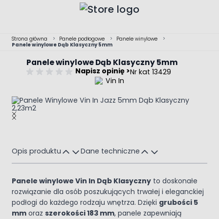
Przejdź do treści
Strona główna
>
Panele podłogowe
>
Panele winylowe
>
Panele winylowe Dąb Klasyczny 5mm
Panele winylowe Dąb Klasyczny 5mm
Napisz opinię >
Nr kat 13429
Main image
Click to view image in fullscreen
Opis produktu
Dane techniczne
Panele winylowe Vin In Dąb Klasyczny
to doskonałe
rozwiązanie dla osób poszukujących trwałej i eleganckiej
podłogi do każdego rodzaju wnętrza. Dzięki
grubości 5
mm
oraz
szerokości 183 mm
, panele zapewniają