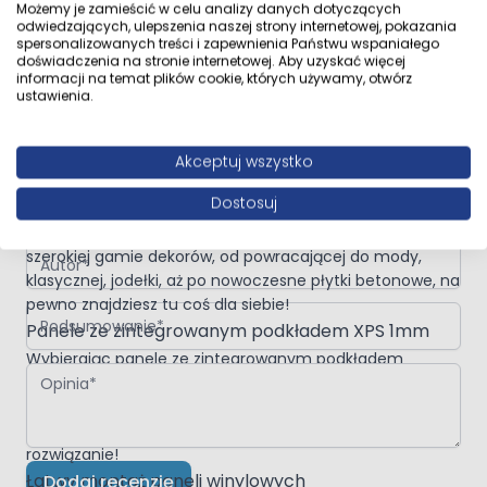
Możemy je zamieścić w celu analizy danych dotyczących
dębowe dekory
z wyraźnie podkreślonym usłojeniem w
odwiedzających, ulepszenia naszej strony internetowej, pokazania
tradycyjnych, naturalnych odcieniach dębu, a także,
spersonalizowanych treści i zapewnienia Państwu wspaniałego
doświadczenia na stronie internetowej. Aby uzyskać więcej
specjalnie dla fanów wnętrz o nowoczesnym
informacji na temat plików cookie, których używamy, otwórz
Napisz własną recenzję
charakterze, dwa
dekory kamienne
w tonie zimnych
ustawienia.
szarości.
Napisz opinię o produkcie:
Panele winylowe Dąb Klasyczny 5mm
Struktura synchroniczna
czyli perfekcyjne
odwzorowanie faktury drewna, którą dodatkowo
Akceptuj wszystko
podkreśla 4-stronna V-fuga, to wszystko daje wrażenie
Twoja ocena:
Dostosuj
prawdziwych drewnianych desek.
Obok tej kolekcji nie da się przejść obojętnie dzięki
Autor
szerokiej gamie dekorów, od powracającej do mody,
klasycznej, jodełki, aż po nowoczesne płytki betonowe, na
pewno znajdziesz tu coś dla siebie!
Podsumowanie
Panele ze zintegrowanym podkładem XPS 1mm
Wybierając panele ze zintegrowanym podkładem
Opinia
oszczędzasz pieniądze, a także czas przeznaczony na
montaż. Podkład doskonale wycisza i niweluje wszelkie
nierówności. Taki rodzaj paneli winylowych to idealne
rozwiązanie!
Łatwy montaż paneli winylowych
Dodaj recenzję