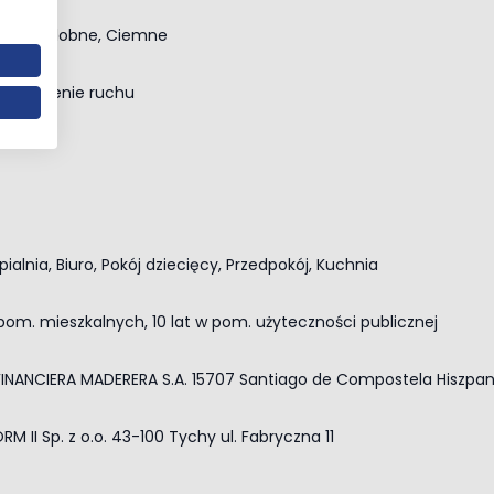
ewnopodobne, Ciemne
e natężenie ruchu
pialnia, Biuro, Pokój dziecięcy, Przedpokój, Kuchnia
 pom. mieszkalnych, 10 lat w pom. użyteczności publicznej
 FINANCIERA MADERERA S.A. 15707 Santiago de Compostela Hiszpa
M II Sp. z o.o. 43-100 Tychy ul. Fabryczna 11