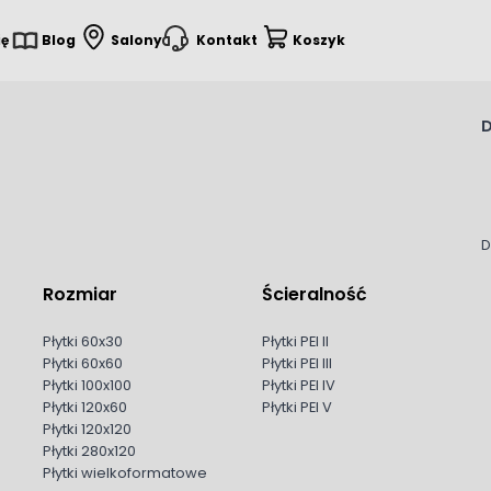
ię
Blog
Salony
Kontakt
Koszyk
D
D
Rozmiar
Ścieralność
Płytki 60x30
Płytki PEI II
Płytki 60x60
Płytki PEI III
Płytki 100x100
Płytki PEI IV
Płytki 120x60
Płytki PEI V
Płytki 120x120
Płytki 280x120
Płytki wielkoformatowe