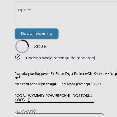
Opinia
Dodaj recenzję
Ładuję...
Dodano swoją recenzję do moderacji.
Panele podłogowe FinFloor Dąb Polka AC5 8mm V-fu
2
m
:
Najniższa cena w przeciągu 30 dni przed promocją
131,07 zł
PODAJ WYMIARY POWIERZCHNI I DOSTOSUJ
ILOŚĆ
SZEROKOŚĆ