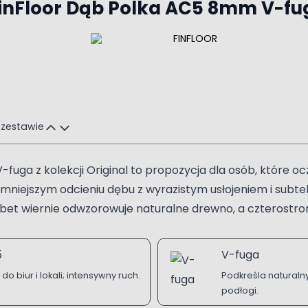
FinFloor Dąb Polka AC5 8mm V-f
 zestawie
uga z kolekcji Original to propozycja dla osób, które o
iemniejszym odcieniu dębu z wyrazistym usłojeniem i subt
ibet wiernie odwzorowuje naturalne drewno, a czterostro
5
V-fuga
 biur i lokali; intensywny ruch.
Podkreśla naturalny
podłogi.