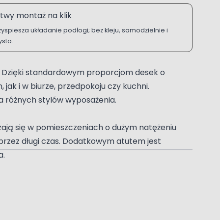
twy montaż na klik
zyspiesza układanie podłogi; bez kleju, samodzielnie i
ysto.
ą. Dzięki standardowym proporcjom desek o
 jak i w biurze, przedpokoju czy kuchni.
a różnych stylów wyposażenia.
zają się w pomieszczeniach o dużym natężeniu
 przez długi czas. Dodatkowym atutem jest
a.
 na kontakt z wilgocią. Zastosowana technologia
iach oraz stabilnej wymiarowo płycie HDF o
y panelami i zwiększa bezpieczeństwo użytkowania