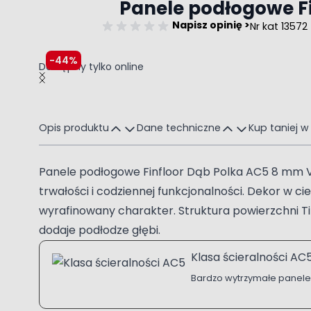
Panele podłogowe 
Napisz opinię >
Nr kat 13572
-44%
Dostępny tylko online
Main image
Click to view image in fullscreen
Opis produktu
Dane techniczne
Kup taniej w
Panele podłogowe Finfloor Dąb Polka AC5 8 mm V-f
trwałości i codziennej funkcjonalności. Dekor w c
wyrafinowany charakter. Struktura powierzchni T
dodaje podłodze głębi.
Klasa ścieralności AC
Bardzo wytrzymałe panele do