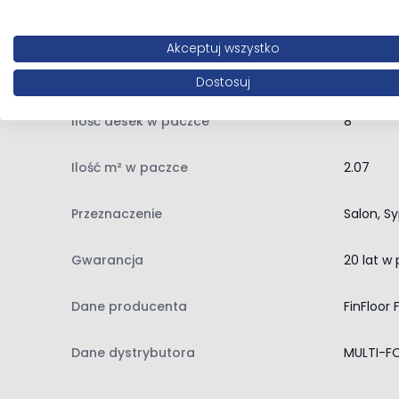
Antystatyczność: tak
Kolor
Dąb, Dr
Sposób montażu: na klik
Akceptuj wszystko
Ogrzewanie podłogowe: tak
Klasa użytkowa
33 - Duż
Ilość sztuk w paczce: 8
Dostosuj
Powierzchnia paczki: 2,066 m²
Ilość desek w paczce
8
Ilość m² w paczce
2.07
Przeznaczenie
Salon, Sy
Gwarancja
20 lat w
Dane producenta
FinFloor
Dane dystrybutora
MULTI-FOR