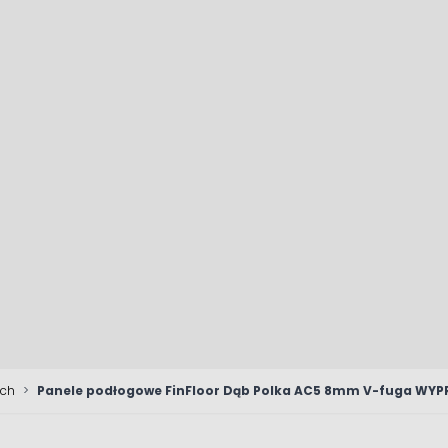
ych
>
Panele podłogowe FinFloor Dąb Polka AC5 8mm V-fuga WYP