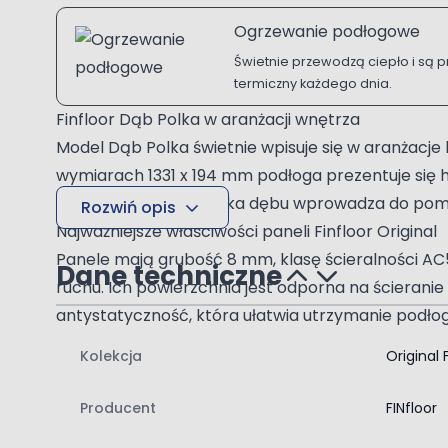
Ogrzewanie podłogowe
Świetnie przewodzą ciepło i są 
termiczny każdego dnia.
Finfloor Dąb Polka w aranżacji wnętrza
Model Dąb Polka świetnie wpisuje się w aranżacj
wymiarach 1331 x 194 mm podłoga prezentuje się har
Ciemniejsza kolorystyka dębu wprowadza do pomie
Rozwiń opis
Najważniejsze właściwości paneli Finfloor Original
Panele mają grubość 8 mm, klasę ścieralności AC
Dane techniczne
ruchu. Ich powierzchnia jest odporna na ścieran
antystatyczność, która ułatwia utrzymanie podłog
Wodoodporność i technologia Hydro Protect
Kolekcja
Original 
Panele Finfloor Dąb Polka są wodoodporne, dlate
Hydro Protect opiera się na precyzyjnym, herme
Producent
FINfloor
niskiej pęczliwości poniżej 8 procent. Takie rozw