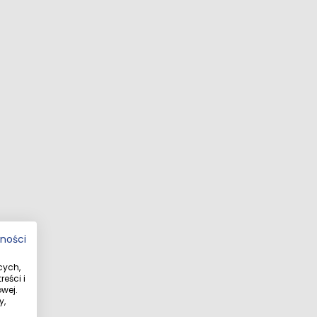
bkie i wygodne układanie podłogi, również przez osoby 
ści stosowania dodatkowych dylatacji, co pozwala uzyskać 
ogowym, dzięki czemu łączy estetykę z komfortem użytk
tronna
tności
cych,
eści i
wej.
y,