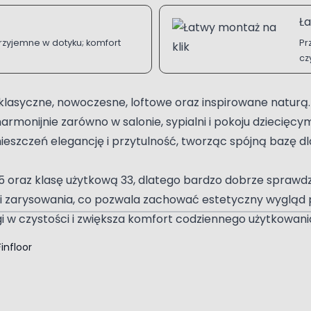
Ła
przyjemne w dotyku; komfort
Pr
cz
e klasyczne, nowoczesne, loftowe oraz inspirowane natur
monijnie zarówno w salonie, sypialni i pokoju dziecięcym,
szczeń elegancję i przytulność, tworząc spójną bazę dl
5 oraz klasę użytkową 33, dlatego bardzo dobrze sprawd
ie i zarysowania, co pozwala zachować estetyczny wygląd
i w czystości i zwiększa komfort codziennego użytkowani
Finfloor
go dobrze sprawdzają się w pomieszczeniach narażonych
tycznym systemie zatrzaskowym, parafinowanych krawędz
iązanie skutecznie ogranicza przenikanie wilgoci pomiędz