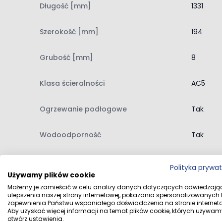
podłogi w kuchni czy przedpokoju.
Długość [mm]
1331
Montaż paneli Finfloor Dąb Polka
Bezklejowy system montażu na klik umożliwia szy
Szerokość [mm]
194
powierzchni do 9 x 9 m, czyli 81 m², bez konieczno
Grubość [mm]
8
przystosowany do stosowania z ogrzewaniem podł
Dane techniczne Finfloor Dąb Polka
Klasa ścieralności
AC5
Kolekcja: Original
Producent: Finfloor
Ogrzewanie podłogowe
Tak
Grubość: 8 mm
Szerokość: 194 mm
Wodoodporność
Tak
Długość: 1331 mm
Klasa ścieralności: AC5
V-fuga
Czteros
Polityka prywa
Klasa użytkowa: 33
Używamy plików cookie
Struktura powierzchni: Tibet
Sposób montażu
Na klik
Możemy je zamieścić w celu analizy danych dotyczących odwiedzają
ulepszenia naszej strony internetowej, pokazania spersonalizowanych tr
V-fuga: 4-stronna
zapewnienia Państwu wspaniałego doświadczenia na stronie interneto
Wodoodporność: tak
Aby uzyskać więcej informacji na temat plików cookie, których używam
Wzór
Deska
otwórz ustawienia.