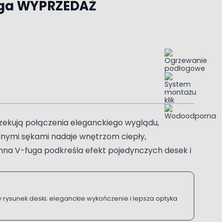
uga WYPRZEDAŻ
czekują połączenia eleganckiego wyglądu,
elnymi sękami nadaje wnętrzom ciepły,
nna V-fuga podkreśla efekt pojedynczych desek i
 rysunek deski; eleganckie wykończenie i lepsza optyka