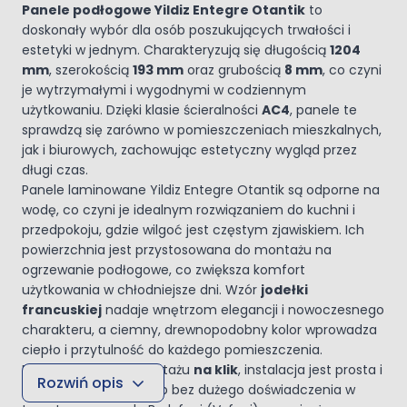
Panele podłogowe Yildiz Entegre Otantik
to
doskonały wybór dla osób poszukujących trwałości i
estetyki w jednym. Charakteryzują się długością
1204
mm
, szerokością
193 mm
oraz grubością
8 mm
, co czyni
je wytrzymałymi i wygodnymi w codziennym
użytkowaniu. Dzięki klasie ścieralności
AC4
, panele te
sprawdzą się zarówno w pomieszczeniach mieszkalnych,
jak i biurowych, zachowując estetyczny wygląd przez
długi czas.
Panele laminowane Yildiz Entegre Otantik są odporne na
wodę, co czyni je idealnym rozwiązaniem do kuchni i
przedpokoju, gdzie wilgoć jest częstym zjawiskiem. Ich
powierzchnia jest przystosowana do montażu na
ogrzewanie podłogowe, co zwiększa komfort
użytkowania w chłodniejsze dni. Wzór
jodełki
francuskiej
nadaje wnętrzom elegancji i nowoczesnego
charakteru, a ciemny, drewnopodobny kolor wprowadza
ciepło i przytulność do każdego pomieszczenia.
Dzięki systemowi montażu
na klik
, instalacja jest prosta i
Rozwiń opis
szybka, nawet dla osób bez dużego doświadczenia w