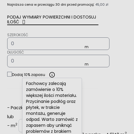
:
Najniższa cena w przeciągu 30 dni przed promocją
45,00 zł
PODAJ WYMIARY POWIERZCHNI I DOSTOSUJ
ILOŚĆ
SZEROKOŚĆ
DŁUGOŚĆ
Dodaj 10% zapasu
Fachowcy zalecają
zamówienie o 10%
większej ilości materiału.
Przycinanie podłóg oraz
płytek, w trakcie
-
Paczki
+
montażu, generuje
lub
odpad. Warto zamówić z
2
zapasem aby uniknąć
-
m
+
problemów z brakiem
2