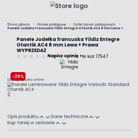
Przejdź do treści
Strona główna
>
Panele podłogowe
>
Outlet paneli podłogowych
>
Panele Jodełka francuska Yildiz Entegre Otantik AC4 8 mm Lewa +
Prawa WYPRZEDAŻ
Panele Jodełka francuska Yildiz Entegre
Otantik AC4 8 mm Lewa + Prawa
WYPRZEDAŻ
Napisz opinię >
Nr kat 17547
-29%
Dostępny tylko online
Main image
Click to view image in fullscreen
Opis produktu
Dane techniczne
Kup taniej w zestawie