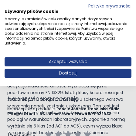
majsterkowiczom.
Polityka prywatności
Dane dystrybutora
MULTI-FORM II Sp. z o.o.
Struktura Astro
Używamy plików cookie
43-100 Tychy ul.
Struktura
Astro
w panelach podłogowych marki
Yildiz
Fabryczna 11
Możemy je zamieścić w celu analizy danych dotyczących
odwiedzających, ulepszenia naszej strony internetowej, pokazania
Entegre
oznacza specyficzne wykończenie powierzchni
spersonalizowanych treści i zapewnienia Państwu wspaniałego
paneli, które jest zaprojektowane tak, aby imitować
doświadczenia na stronie internetowej. Aby uzyskać więcej
Przejdź do całego opisu
naturalne materiały, jak drewno, zwiększając
informacji na temat plików cookie, których używamy, otwórz
ustawienia.
jednocześnie funkcjonalność poprzez poprawę
przyczepności. Struktura ta dodaje wnętrzom
specjalnego charakteru, sprawiając, że są one nie tylko
Akceptuj wszystko
piękne, ale i praktyczne.
Opinie klientów
Klasa ścieralności
Dostosuj
O tym jak trwała i wytrzymała jest powierzchnia panela
decyduje klasa ścieralności. Wyznacza się ją na
podstawie normy EN 13329. Istotą klasy ścieralności jest
Napisz własną recenzję
zbadanie po ilu obrotach materiału ściernego warstwa
wierzchnia panelu zostanie uszkodzona. Ten test jest
Napisz opinię o produkcie:
Panele Jodełka francuska Yildiz
niczym innym jak imitacją codziennego użytkowania
Entegre Otantik AC4 8 mm Lewa + Prawa WYPRZEDAŻ
podłogi w warunkach laboratoryjnych. Zgodnie z normą
wyróżnia się 5 klas (od AC1 do AC5), czym wyższa klasa
tym panel jest bardziej wytrzymały na ścieranie.
Twoja ocena: