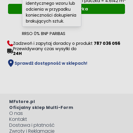
1 paczka = 4.6142 m
identycznego wzoru lub
Dodaj do koszyka
odcienia w przypadku
konieczności dokupienia
Oblicz raty
0%
brakujących sztuk.
RRSO 0% BNP PARIBAS
Zadzwoń i zapytaj doradcy o produkt
787 036 056
Przewidywany czas wysyłki do
24H
Sprawdź dostępność w sklepach!
MFstore.pl
Oficjalny sklep Multi-Form
O nas
Kontakt
Dostawa i płatność
Zwroty i Reklamacje