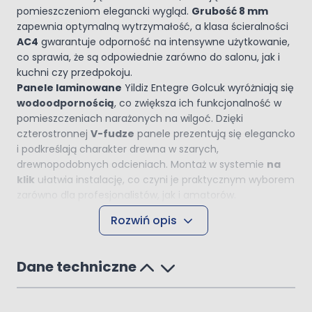
pomieszczeniom elegancki wygląd.
Grubość 8 mm
zapewnia optymalną wytrzymałość, a klasa ścieralności
AC4
gwarantuje odporność na intensywne użytkowanie,
co sprawia, że są odpowiednie zarówno do salonu, jak i
kuchni czy przedpokoju.
Panele laminowane
Yildiz Entegre Golcuk wyróżniają się
wodoodpornością
, co zwiększa ich funkcjonalność w
pomieszczeniach narażonych na wilgoć. Dzięki
czterostronnej
V-fudze
panele prezentują się elegancko
i podkreślają charakter drewna w szarych,
drewnopodobnych odcieniach. Montaż w systemie
na
klik
ułatwia instalację, co czyni je praktycznym wyborem
zarówno dla profesjonalistów, jak i amatorów.
Panele te są kompatybilne z
ogrzewaniem
Rozwiń opis
podłogowym
, co dodatkowo zwiększa komfort
użytkowania. Ich uniwersalne przeznaczenie pozwala na
zastosowanie w takich przestrzeniach jak salon, sypialnia,
Dane techniczne
biuro, pokój dziecięcy czy kuchnia. Wzór w stylu deski i
jasna kolorystyka dodają wnętrzom przytulności i
nowoczesnego charakteru.