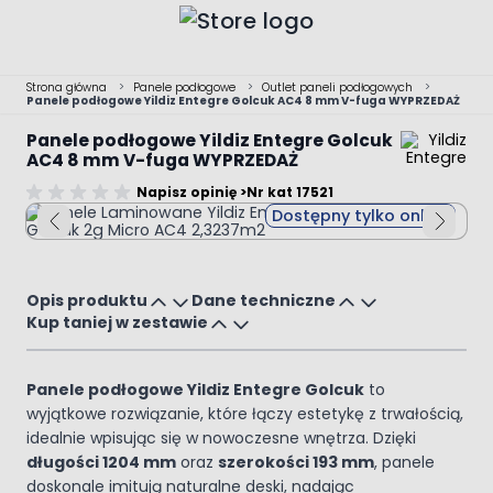
Przejdź do treści
Strona główna
>
Panele podłogowe
>
Outlet paneli podłogowych
>
Panele podłogowe Yildiz Entegre Golcuk AC4 8 mm V-fuga WYPRZEDAŻ
Panele podłogowe Yildiz Entegre Golcuk
AC4 8 mm V-fuga WYPRZEDAŻ
Napisz opinię >
Nr kat 17521
Main image
Click to view image in fullscreen
Dostępny tylko online
Opis produktu
Dane techniczne
Kup taniej w zestawie
Panele podłogowe Yildiz Entegre Golcuk
to
wyjątkowe rozwiązanie, które łączy estetykę z trwałością,
idealnie wpisując się w nowoczesne wnętrza. Dzięki
długości 1204 mm
oraz
szerokości 193 mm
, panele
doskonale imitują naturalne deski, nadając