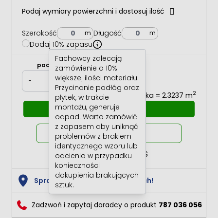
wyróżnia się 5 klas (od AC1 do AC5), czym wyższa klasa
Podaj wymiary powierzchni i dostosuj ilość
tym panel jest bardziej wytrzymały na ścieranie.
Szerokość
Długość
Dodaj 10% zapasu
Fachowcy zalecają
2
paczki
m
zamówienie o 10%
większej ilości materiału.
lub
-
+
-
+
Przycinanie podłóg oraz
2
1 paczka = 2.3237 m
płytek, w trakcie
montażu, generuje
Dodaj do koszyka
odpad. Warto zamówić
z zapasem aby uniknąć
Oblicz raty
0%
problemów z brakiem
identycznego wzoru lub
RRSO 0% BNP PARIBAS
odcienia w przypadku
konieczności
dokupienia brakujących
Sprawdź dostępność w sklepach!
sztuk.
Zadzwoń i zapytaj doradcy o produkt
787 036 056