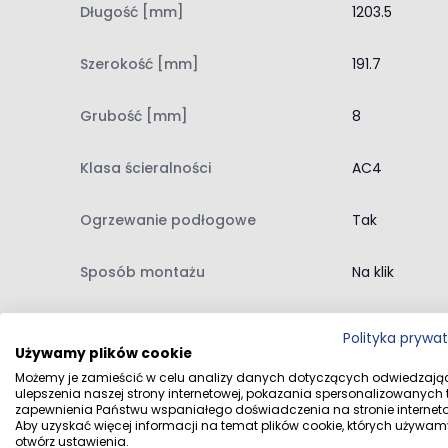
Długość [mm]
1203.5
Ogrzewanie podłogowe: Tak
Gwarancja: 20 lat
Szerokość [mm]
191.7
Dla pomieszczeń użyteczności publicznej: Tak
Układanie bez kleju: Tak
Grubość [mm]
8
Kolekcja VarioClic
Seria paneli laminowanych VarioClic została stw
Klasa ścieralności
AC4
sprawdzi się zarówno w domu, jak i przestrzenia
zostaną w nich przez wiele lat.
Ogrzewanie podłogowe
Tak
Bezklejowy system montażu 2G
Sposób montażu
Na klik
Panele są wyposażone w popularny system szybki
oszczędność czasu nawet początkującym majste
Wzór
Deska
Klasa ścieralności
Polityka prywa
Używamy plików cookie
O tym jak trwała i wytrzymała jest powierzchnia p
Kolor
Dąb, Szare, 
Możemy je zamieścić w celu analizy danych dotyczących odwiedzają
jest zbadanie po ilu obrotach materiału ścierneg
ulepszenia naszej strony internetowej, pokazania spersonalizowanych tr
zapewnienia Państwu wspaniałego doświadczenia na stronie interneto
użytkowania podłogi w warunkach laboratoryjnych.
Aby uzyskać więcej informacji na temat plików cookie, których używam
Przeznaczenie
Salon, Sypialn
wytrzymały na ścieranie.
otwórz ustawienia.