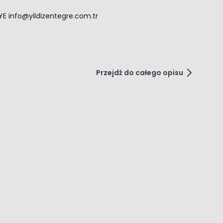
İYE
info@yildizentegre.com.tr
Przejdź do całego opisu
to carousel navigation using the skip links.