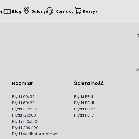
ię
Blog
Salony
Kontakt
Koszyk
D
D
Rozmiar
Ścieralność
Płytki 60x30
Płytki PEI II
Płytki 60x60
Płytki PEI III
Płytki 100x100
Płytki PEI IV
Płytki 120x60
Płytki PEI V
Płytki 120x120
Płytki 280x120
Płytki wielkoformatowe