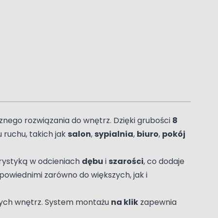
znego rozwiązania do wnętrz. Dzięki grubości
8
 ruchu, takich jak
salon
,
sypialnia
,
biuro
,
pokój
orystyką w odcieniach
dębu
i
szarości
, co dodaje
odpowiednimi zarówno do większych, jak i
nych wnętrz. System montażu
na klik
zapewnia