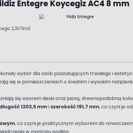
ildiz Entegre Koycegiz AC4 8 mm
oskonały wybór dla osób poszukujących trwałego i estetyc
dzają się w pomieszczeniach o średnim i wysokim natężeniu
óżniają się wzorem deski oraz jasną, drewnopodobną kol
długość 1203,5 mm
i
szerokość 191,7 mm
, co czyni je 
gowym
, co czyni je praktycznym wyborem do nowoczes
świadczenia w montażu podłóg.