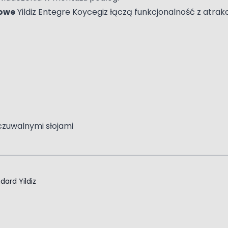
gowe
Yildiz Entegre Koycegiz łączą funkcjonalność z atr
czuwalnymi słojami
dard Yildiz