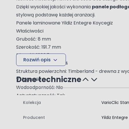
Dzięki wysokiej jakości wykonania
panele podło
stylową podstawę każdej aranżacji.
Panele laminowane Yildiz Entegre Koycegiz
Właściwości
Grubość: 8 mm
Szerokość: 191.7 mm
Długość: 1203.5 mm
Rozwiń opis
Klasa ścieralności: AC4
Struktura powierzchni: Timberland - drewna z wy
Dane techniczne
V-fuga: Nie
Wodoodporność: Nie
Antystatyczność: Tak
Kolekcja
VarioClic Stan
Montaż
System montażu: 2G
Producent
Yildiz Entegre
Paczka: 2.3071 m²
Paleta: 119.97 m²