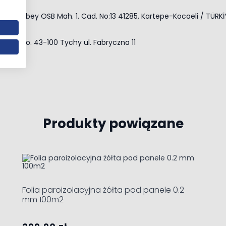
ee Arslanbey OSB Mah. 1. Cad. No:13 41285, Kartepe-Kocaeli / TÜRK
Sp. z o.o. 43-100 Tychy ul. Fabryczna 11
Produkty powiązane
ble using the tab key. You can skip the carousel or go straight 
Folia paroizolacyjna żółta pod panele 0.2
mm 100m2