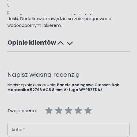
ułożeniu mamy wrażenie osobnych desek a nie jednolitej
podłogi. Dzięki temu panele wyglądają jak naturalne
deski. Dodatkowo krawędzie są zaimpregnowane
wodoodpornym lakierem.
Opinie klientów
Napisz własną recenzję
Napisz opinię o produkcie:
Panele podłogowe Classen Dąb
Maracaibo 52798 AC5 8 mm V-fuga WYPRZEDAŻ
Twoja ocena:
Autor