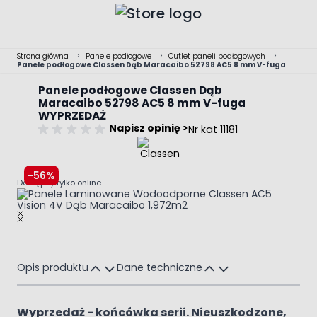
Przejdź do treści
Strona główna
>
Panele podłogowe
>
Outlet paneli podłogowych
>
Panele podłogowe Classen Dąb Maracaibo 52798 AC5 8 mm V-fuga
WYPRZEDAŻ
Panele podłogowe Classen Dąb
Maracaibo 52798 AC5 8 mm V-fuga
WYPRZEDAŻ
Napisz opinię >
Nr kat 11181
-56%
Dostępny tylko online
Main image
Click to view image in fullscreen
Opis produktu
Dane techniczne
Wyprzedaż - końcówka serii. Nieuszkodzone,