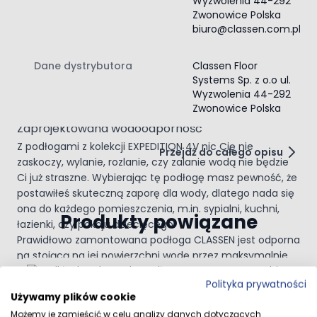
Wyzwolenia 44-292
wszystkim podkreśla jego dzikość i nieprzewidywalność.
Zwonowice Polska
Podłoga inspirowana naturą, a zaprojektowana pełna
biuro@classen.com.pl
synchroniczność wiernie oddaje jej charakter. Struktura
synchroniczna idealnie odwzorowuje prawdziwą deskę,
dzięki wyczuwalnemu i widocznemu układowi usłojenia,
Dane dystrybutora
Classen Floor
Systems Sp. z o.o ul.
poprzez zastosowanie technologii wytłaczania, która
Wyzwolenia 44-292
synchronizuje przebieg struktury powierzchni z układem
Zwonowice Polska
słoi na wzorze dekoru.
Zaprojektowana wodoodporność
Z podłogami z kolekcji EXPEDITION 4V nic Cię nie
Przejdź do całego opisu
zaskoczy, wylanie, rozlanie, czy zalanie wodą nie będzie
Ci już straszne. Wybierając tę podłogę masz pewność, że
postawiłeś skuteczną zaporę dla wody, dlatego nada się
ona do każdego pomieszczenia, m.in. sypialni, kuchni,
Produkty powiązane
łazienki, czy pokoju dziecięcego.
Prawidłowo zamontowana podłoga CLASSEN jest odporna
na stojącą na jej powierzchni wodę przez maksymalnie
Navigating through the elements of the carousel is possible 
Press to skip carousel
Press to go to carousel navigation
24 godziny.
Polityka prywatności
Bezklejowy system montażu zapobiegający
Używamy plików cookie
wnikaniu wody
Podkład Pod Panele Podłogowe Kwarcowy
Możemy je zamieścić w celu analizy danych dotyczących