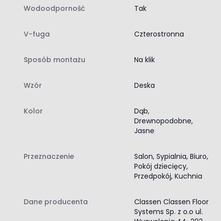
Wodoodporność
Tak
Struktura powierzchni: Synchroniczna
V-fuga: Tak
Wodoodporność: Tak
V-fuga
Czterostronna
Antystatyczność: Tak
Isowaxx: Tak
Sposób montażu
Na klik
Rodzaj drewna: Dąb
Montaż
Wzór
Deska
System montażu: Megaloc 2.0 Aqua Protect
Paczka: 1.973 m²
Kolor
Dąb,
Paleta: 94.704 m²
Drewnopodobne,
Ogrzewanie podłogowe: Tak
Jasne
Gwarancja w pomieszczeniach mieszkalnych: 25 lat
Gwarancja w pomieszczeniach publicznych: 5 lat
Dla pomieszczeń użyteczności publicznej: Tak
Przeznaczenie
Salon, Sypialnia, Biuro,
Układanie bez kleju: Tak
Pokój dziecięcy,
Przedpokój, Kuchnia
Kolekcja Vision 4V
Panele laminowane z kolekcji Vision 4V to wizja
naturalnego wnętrza, które cechuje się nie tylko
Dane producenta
Classen Classen Floor
Systems Sp. z o.o ul.
oryginalnością, czy bogatą strukturą, ale przede