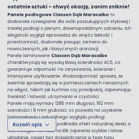
ostatnie sztuki – chwyć okazję, zanim zniknie!
Panele podłogowe Classen Dąb Maracaibo
to
doskonałe rozwiązanie dla osób poszukujących stylowej i
trwałej podłogi o jasnym, drewnopodobnym odcieniu. Ich
elegancki wygląd wprowadza do wnętrz lekkość i
przestronność, doskonale pasując zarówno do
nowoczesnych, jak i klasycznych aranżacji.
Panele laminowane
Classen Dąb Maracaibo
charakteryzują się wysoką klasą ścieralności AC5, co
gwarantuje odporność na zarysowania, ścieranie i
intensywne użytkowanie. Wodoodporność sprawia, że
świetnie sprawdzają się w pomieszczeniach narażonych
na wilgoć, takich jak kuchnia czy przedpokój, zapewniając
trwałość i łatwość utrzymania w czystości.
Panele mają wymiary 1285 mm długości, 192 mm
szerokości i 8 mm grubości, co pozwala na uzyskanie
harmonijnego i naturalnego wyglądu podłogi.
Czterostronna V-fuga podkreśla efekt naturalnej deski, a
Rozwiń opis
technologia montażu na klik zapewnia szybkie i łatwe
układanie, nawet bez doświadczenia w tego typu