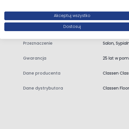
Ilość desek w paczce
8
Akceptuj wszystko
Dostosuj
Ilość m² w paczce
1,97
Przeznaczenie
Salon, Sypial
Gwarancja
25 lat w pom
Dane producenta
Classen Clas
Dane dystrybutora
Classen Floo