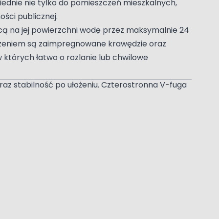
iednie nie tylko do pomieszczeń mieszkalnych,
ości publicznej.
cą na jej powierzchni wodę przez maksymalnie 24
eczeniem są zaimpregnowane krawędzie oraz
 których łatwo o rozlanie lub chwilowe
az stabilność po ułożeniu. Czterostronna V-fuga
ej wyrazisty i elegancki charakter. Antystatyczna