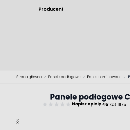
Producent
Strona główna
>
Panele podłogowe
>
Panele laminowane
>
Panele podłogowe C
Napisz opinię >
Nr kat 11175
Main image
Click to view image in fullscreen