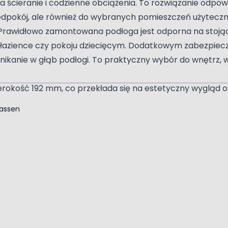
 ścieranie i codzienne obciążenia. To rozwiązanie odpow
przedpokój, ale również do wybranych pomieszczeń użyteczn
 Prawidłowo zamontowana podłoga jest odporna na stoją
ni, łazience czy pokoju dziecięcym. Dodatkowym zabezpi
nikanie w głąb podłogi. To praktyczny wybór do wnętrz, w
rokość 192 mm, co przekłada się na estetyczny wygląd or
ogi z naturalnych desek. Dzięki temu całość zyskuje bardzi
lassen
m samym ułatwia codzienną pielęgnację.