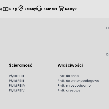
ię
Blog
Salony
Kontakt
Koszyk
D
D
Ścieralność
Właściwości
Płytki PEI II
Płytki ścienne
Płytki PEI III
Płytki ścienno-podłogowe
Płytki PEI IV
Płytki mrozoodporne
Płytki PEI V
Płytki gresowe