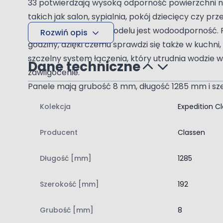
33 potwierdzają wysoką odporność powierzchni na
takich jak salon, sypialnia, pokój dziecięcy czy 
Istotną zaletą tego modelu jest wodoodporność.
Rozwiń opis
godziny, dzięki czemu sprawdzi się także w kuch
szczelny system łączenia, który utrudnia wodzie w
Dane techniczne
zawilgocenie.
Panele mają grubość 8 mm, długość 1285 mm i sze
podkreśla kształt każdej deski i tworzy efekt podł
Kolekcja
Expedition C
powierzchnia ogranicza osadzanie się kurzu, a ty
Najważniejsze cechy paneli Classen Dąb Lugano
Producent
Classen
grubość 8 mm
długość 1285 mm
Długość [mm]
1285
szerokość 192 mm
klasa ścieralności AC5
Szerokość [mm]
192
klasa użyteczności 33
Grubość [mm]
8
struktura drewna z połyskiem