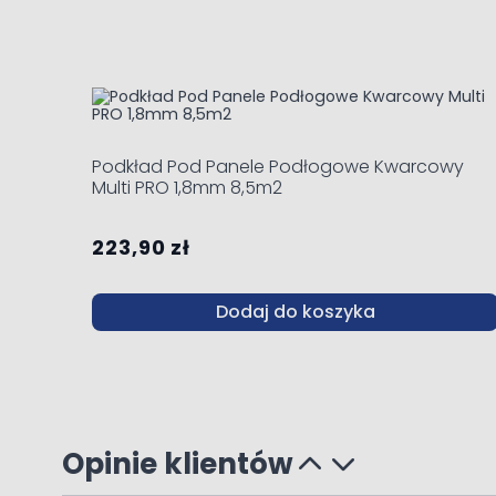
Navigating through the elements of the carousel is possi
Press to skip carousel
Press to go to carousel navigation
Podkład Pod Panele Podłogowe Kwarcowy
Multi PRO 1,8mm 8,5m2
223,90 zł
Dodaj do koszyka
Opinie klientów