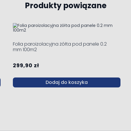
Produkty powiązane
ble using the tab key. You can skip the carousel or go straight 
Folia paroizolacyjna żółta pod panele 0.2
mm 100m2
299,90 zł
Dodaj do koszyka