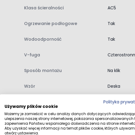
czterostronna V-fuga
Klasa ścieralności
AC5
wodoodporność do 24 godzin przy prawidłowym 
antystatyczność
Ogrzewanie podłogowe
Tak
możliwość stosowania na ogrzewaniu podłogowy
układanie bez kleju
Wodoodporność
Tak
Montaż paneli jest szybki i wygodny dzięki bezkl
zwiększa szczelność połączeń między panelami. No
V-fuga
Czterostron
podnosi funkcjonalność podłogi w wymagających
użytkowania.
Sposób montażu
Na klik
Classen Dąb Lugano 54855 to podłoga, która łąc
wyważona kolorystyka i wysoka odporność sprawiaj
Wzór
Deska
podłogi trwałości, łatwej pielęgnacji i spójnego,
Kolor
Dąb, Drewno
Polityka prywa
Używamy plików cookie
Możemy je zamieścić w celu analizy danych dotyczących odwiedzają
Klasa użytkowa
33 - Duże na
ulepszenia naszej strony internetowej, pokazania spersonalizowanych tr
zapewnienia Państwu wspaniałego doświadczenia na stronie interneto
Aby uzyskać więcej informacji na temat plików cookie, których używam
Opór cieplny [m²K/W]
0.06
otwórz ustawienia.