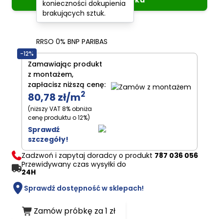
konieczności dokupienia
brakujących sztuk.
Oblicz raty
0%
RRSO 0% BNP PARIBAS
-12%
Zamawiając produkt
z montażem,
zapłacisz niższą cenę:
2
80,78 zł
/m
(niższy VAT 8% obniża
cenę produktu o 12%)
Sprawdź
szczegóły!
Zadzwoń i zapytaj doradcy o produkt
787 036 056
Przewidywany czas wysyłki do
24H
Sprawdź dostępność w sklepach!
Zamów próbkę za 1 zł