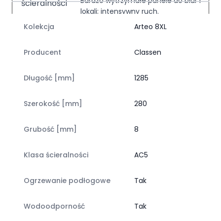
Bardzo wytrzymałe panele do biur i
lokali; intensywny ruch.
Kolekcja
Arteo 8XL
Ogrzewanie podłogowe
Producent
Classen
Świetnie przewodzą ciepło i są
przyjemne w dotyku; komfort
Długość [mm]
1285
termiczny każdego dnia.
Szerokość [mm]
280
Classen Dąb Nakuru Arteo 8XL 54813
Kolekcja Arteo 8XL wyróżnia się formatem szerokiej deski,
który podkreśla przestronność pomieszczenia i nadaje
Grubość [mm]
8
podłodze elegancki wygląd. Panele mają wymiary 28 x
128,5 cm, co pozwala uzyskać efekt zbliżony do
Klasa ścieralności
AC5
naturalnych, dużych desek. Czterostronna V-fuga
wyraźnie akcentuje krawędzie każdego elementu,
Ogrzewanie podłogowe
Tak
porządkuje całą powierzchnię i dodaje jej wyrazistości.
Model 54813 został zaprojektowany z myślą o
intensywnym użytkowaniu. Klasa ścieralności AC5 oraz
Wodoodporność
Tak
klasa użytkowa obiektowa do pomieszczeń o dużym