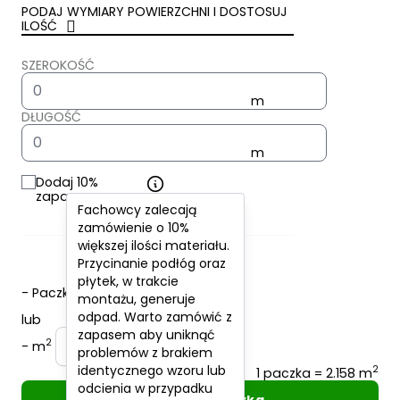
PODAJ WYMIARY POWIERZCHNI I DOSTOSUJ
ILOŚĆ
SZEROKOŚĆ
DŁUGOŚĆ
Dodaj 10%
zapasu
Fachowcy zalecają
zamówienie o 10%
większej ilości materiału.
Przycinanie podłóg oraz
płytek, w trakcie
-
Paczki
+
montażu, generuje
odpad. Warto zamówić z
lub
zapasem aby uniknąć
2
-
m
+
problemów z brakiem
identycznego wzoru lub
2
1 paczka = 2.158 m
odcienia w przypadku
Dodaj do koszyka