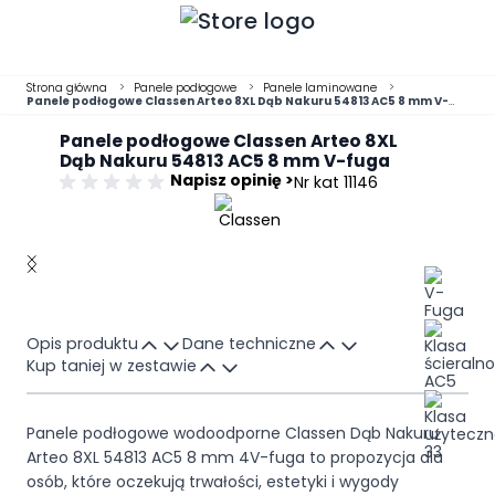
Przejdź do treści
Strona główna
>
Panele podłogowe
>
Panele laminowane
>
Panele podłogowe Classen Arteo 8XL Dąb Nakuru 54813 AC5 8 mm V-
fuga
Panele podłogowe Classen Arteo 8XL
Dąb Nakuru 54813 AC5 8 mm V-fuga
Napisz opinię >
Nr kat 11146
Main image
Click to view image in fullscreen
Opis produktu
Dane techniczne
Kup taniej w zestawie
Panele podłogowe wodoodporne Classen Dąb Nakuru
Arteo 8XL 54813 AC5 8 mm 4V-fuga to propozycja dla
osób, które oczekują trwałości, estetyki i wygody