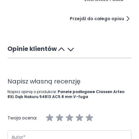
wyzwań.
Przejdź do całego opisu
Opinie klientów
Napisz własną recenzję
Napisz opinię o produkcie:
Panele podłogowe Classen Arteo
8XL Dąb Nakuru 54813 AC5 8 mm V-fuga
Twoja ocena:
Autor