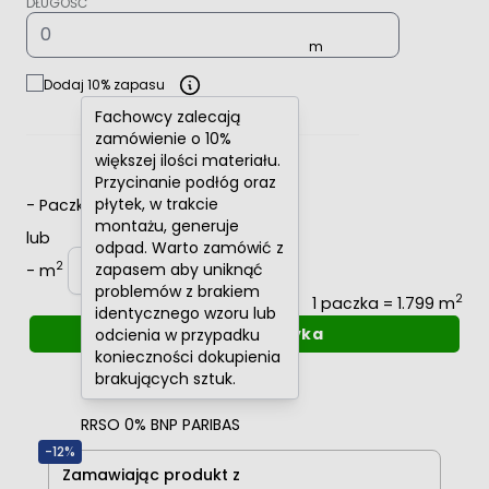
DŁUGOŚĆ
Dodaj 10% zapasu
Fachowcy zalecają
zamówienie o 10%
większej ilości materiału.
Przycinanie podłóg oraz
płytek, w trakcie
-
Paczki
+
montażu, generuje
lub
odpad. Warto zamówić z
2
zapasem aby uniknąć
-
m
+
problemów z brakiem
2
1 paczka = 1.799 m
identycznego wzoru lub
Dodaj do koszyka
odcienia w przypadku
konieczności dokupienia
Oblicz raty
0%
brakujących sztuk.
RRSO 0% BNP PARIBAS
-12%
Zamawiając produkt z