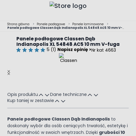
Przejdź do treści
Strona główna
>
Panele podłogowe
>
Panele laminowane
>
Panele podłogowe Classen Dąb Indianapolis XL 54848 AC5 10 mm V-
fuga
Panele podłogowe Classen Dąb
Indianapolis XL 54848 AC5 10 mm V-fuga
5 (1)
Napisz opinię >
Nr kat 4663
Main image
Click to view image in fullscreen
Opis produktu
Dane techniczne
Kup taniej w zestawie
Panele podłogowe Classen Dąb Indianapolis
to
doskonały wybór dla osób ceniących trwałość, estetykę i
funkcjonalność w swoich wnętrzach. Dzięki
grubości 10