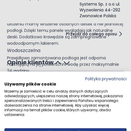
V-fuga
Systems Sp. z o.o ul.
Wyzwolenia 44-292
Od kilku lat podbija serca klientów. V-fuga powstaje
Zwonowice Polska
poprzez sfrezowanie krawędzi paneli, tak że po ich
ułożeniu mamy wrażenie osobnych desek a nie jednolitej
podłogi. Dzięki temu panele wyglądają jak naturalne
Przejdź do całego opisu
deski. Dodatkowo krawędzie są zaimpregnowane
wodoodpornym lakierem.
Wodoszczelna
Prawidłowo zamontowana podłoga jest odporna
Opinie klientów
na stojącą na jej powierzchni wodę przez maksymalnie
24 godziny.
Po wyschnięciu powierzchni można nadal użytkować
Polityka prywatności
podłogę bez ograniczeń. Na panelach znajdziemy
Używamy plików cookie
Ocena
specjalnie impregnowaną fugę oraz powłokę
Możemy je zamieścić w celu analizy danych dotyczących
odwiedzających, ulepszenia naszej strony internetowej, pokazania
hydrofobową, która istotnie poprawia odporność
trwałość super
spersonalizowanych treści i zapewnienia Państwu wspaniałego
krawędzi na pęcznienie.
doświadczenia na stronie internetowej. Aby uzyskać więcej
25 listopada 2024
Recenzowany przez
DawidP
25.11.2024
Fuga impregnowana specjalnym środkiem
informacji na temat plików cookie, których używamy, otwórz
ustawienia.
Panele wytrzymałe, przetrwały remont bez
hydrofobowym chroni połączenia paneli
szwanku i zamówiłem do kolejnego pokoju takie
przed wnikaniem wody oraz zapobiega pęcznieniu
same.
krawędzi.