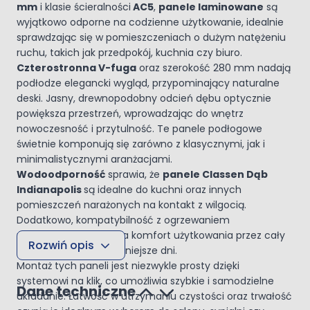
mm
i klasie ścieralności
AC5
,
panele laminowane
są
wyjątkowo odporne na codzienne użytkowanie, idealnie
sprawdzając się w pomieszczeniach o dużym natężeniu
ruchu, takich jak przedpokój, kuchnia czy biuro.
Czterostronna V-fuga
oraz szerokość 280 mm nadają
podłodze elegancki wygląd, przypominający naturalne
deski. Jasny, drewnopodobny odcień dębu optycznie
powiększa przestrzeń, wprowadzając do wnętrz
nowoczesność i przytulność. Te panele podłogowe
świetnie komponują się zarówno z klasycznymi, jak i
minimalistycznymi aranżacjami.
Wodoodporność
sprawia, że
panele Classen Dąb
Indianapolis
są idealne do kuchni oraz innych
pomieszczeń narażonych na kontakt z wilgocią.
Dodatkowo, kompatybilność z ogrzewaniem
podłogowym zapewnia komfort użytkowania przez cały
Rozwiń opis
rok, zwłaszcza w chłodniejsze dni.
Montaż tych paneli jest niezwykle prosty dzięki
systemowi na klik, co umożliwia szybkie i samodzielne
Dane techniczne
układanie. Łatwość w utrzymaniu czystości oraz trwałość