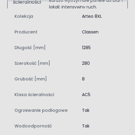
Bardzo wytrzymałe panele do biur i
lokali; intensywny ruch.
Kolekcja
Arteo 8XL
Wodoodporność
Producent
Classen
Chroni przed zalaniami i
plamami; idealna do kuchni,
Długość [mm]
1285
łazienek i przedpokojów.
Szerokość [mm]
280
Classen Dąb Atakama 55092 Arteo 8 XL
Kolekcja Arteo 8 XL została stworzona z myślą o
intensywnym użytkowaniu w pomieszczeniach
Grubość [mm]
8
domowych oraz wnętrzach o większym natężeniu ruchu.
Klasa ścieralności AC5 oraz klasa użyteczności 33
Klasa ścieralności
AC5
potwierdzają wysoką odporność paneli na zarysowania,
ścieranie i codzienne obciążenia. Grubość 8 mm wpływa
Ogrzewanie podłogowe
Tak
na stabilność podłogi, a 4-stronna fuga wyraźnie
podkreśla każdą deskę, nadając całości bardziej
naturalny i elegancki wygląd.
Wodoodporność
Tak
Istotną zaletą modelu Dąb Atakama 55092 jest