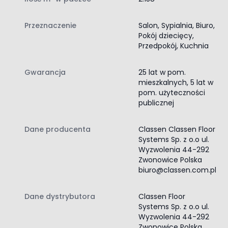
rozwiązanie, które łączy efekt drewna z praktycznymi
parametrami użytkowymi, zapewniając estetyczny
wygląd podłogi na co dzień.
Przeznaczenie
Salon, Sypialnia, Biuro,
Najważniejsze cechy paneli Classen Arteo 8 XL
Pokój dziecięcy,
Przedpokój, Kuchnia
producent: Classen
kolekcja: Arteo 8 XL
dekor: Dąb Atakama 55092
Gwarancja
25 lat w pom.
mieszkalnych, 5 lat w
kategoria: panele laminowane
pom. użyteczności
wzór: deska
publicznej
szerokość: szerokie
grubość: 8 mm
klasa ścieralności: AC5
Dane producenta
Classen Classen Floor
klasa użyteczności: 33
Systems Sp. z o.o ul.
Wyzwolenia 44-292
fuga: 4V
Zwonowice Polska
wodoodporność: do 24 h
biuro@classen.com.pl
powierzchnia: struktura naturalnego drewna
montaż: bezklejowy system Click
zastosowanie na ogrzewaniu podłogowym
Dane dystrybutora
Classen Floor
Systems Sp. z o.o ul.
Wyzwolenia 44-292
Zwonowice Polska