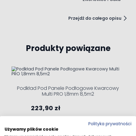
Przejdź do całego opisu
Produkty powiązane
Navigating through the elements of the carousel is possible 
Press to skip carousel
Press to go to carousel navigation
Podkład Pod Panele Podłogowe Kwarcowy
Multi PRO 1,8mm 8,5m2
223,90 zł
Polityka prywatności
Dodaj do koszyka
Używamy plików cookie