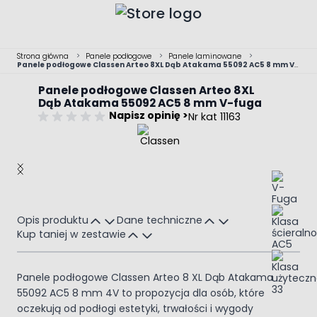
Przejdź do treści
Strona główna
>
Panele podłogowe
>
Panele laminowane
>
Panele podłogowe Classen Arteo 8XL Dąb Atakama 55092 AC5 8 mm V-
fuga
Panele podłogowe Classen Arteo 8XL
Dąb Atakama 55092 AC5 8 mm V-fuga
Napisz opinię >
Nr kat 11163
Main image
Click to view image in fullscreen
Opis produktu
Dane techniczne
Kup taniej w zestawie
Panele podłogowe Classen Arteo 8 XL Dąb Atakama
55092 AC5 8 mm 4V to propozycja dla osób, które
oczekują od podłogi estetyki, trwałości i wygody