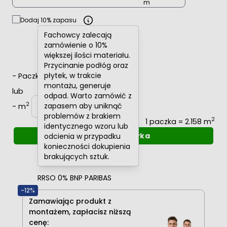
Dodaj 10% zapasu
Fachowcy zalecają
zamówienie o 10%
większej ilości materiału.
Przycinanie podłóg oraz
płytek, w trakcie
-
Paczki
+
montażu, generuje
lub
odpad. Warto zamówić z
2
zapasem aby uniknąć
-
m
+
problemów z brakiem
2
1 paczka = 2.158 m
identycznego wzoru lub
Dodaj do koszyka
odcienia w przypadku
konieczności dokupienia
Oblicz raty
0%
brakujących sztuk.
RRSO 0% BNP PARIBAS
-12%
Zamawiając produkt z
montażem, zapłacisz niższą
cenę: