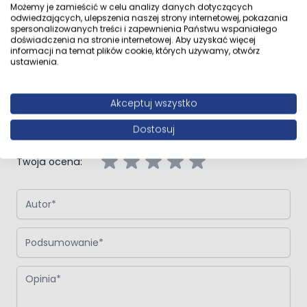
Opinie klientów
Możemy je zamieścić w celu analizy danych dotyczących
odwiedzających, ulepszenia naszej strony internetowej, pokazania
spersonalizowanych treści i zapewnienia Państwu wspaniałego
doświadczenia na stronie internetowej. Aby uzyskać więcej
informacji na temat plików cookie, których używamy, otwórz
ustawienia.
Napisz własną recenzję
Akceptuj wszystko
Napisz opinię o produkcie:
Panele podłogowe Persecto Dąb
Timor 4576 AC5 8 mm V-fuga
Dostosuj
Twoja ocena:
Autor
Podsumowanie
Opinia