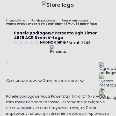
Przejdź do treści
Strona główna
>
Panele podłogowe
>
Panele laminowane
>
Panele podłogowe Persecto Dąb Timor 4576 AC5 8 mm V-fuga
Panele podłogowe Persecto Dąb Timor
4576 AC5 8 mm V-fuga
Napisz opinię >
Nr kat 13243
Main image
Click to view image in fullscreen
Opis produktu
Dane techniczne
Panele podłogowe Aqua Power Dąb Timor D4576 AC5 8
mm marki Persecto to trwałe i estetyczne rozwiązanie
do nowoczesnych oraz klasycznych wnętrz. Dekor
inspirowany naturalnym drewnem dębowym wprowadza