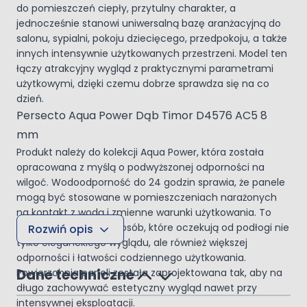
do pomieszczeń ciepły, przytulny charakter, a
jednocześnie stanowi uniwersalną bazę aranżacyjną do
salonu, sypialni, pokoju dziecięcego, przedpokoju, a także
innych intensywnie użytkowanych przestrzeni. Model ten
łączy atrakcyjny wygląd z praktycznymi parametrami
użytkowymi, dzięki czemu dobrze sprawdza się na co
dzień.
Persecto Aqua Power Dąb Timor D4576 AC5 8
mm
Produkt należy do kolekcji Aqua Power, która została
opracowana z myślą o podwyższonej odporności na
wilgoć. Wodoodporność do 24 godzin sprawia, że panele
mogą być stosowane w pomieszczeniach narażonych
na kontakt z wodą i zmienne warunki użytkowania. To
praktyczny wybór dla osób, które oczekują od podłogi nie
Rozwiń opis
tylko eleganckiego wyglądu, ale również większej
odporności i łatwości codziennego użytkowania.
Dane techniczne
Powierzchnia paneli została zaprojektowana tak, aby na
długo zachowywać estetyczny wygląd nawet przy
intensywnej eksploatacji.