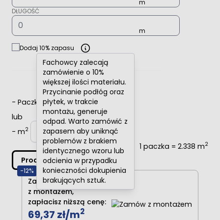
DŁUGOŚĆ
Dodaj 10% zapasu
Fachowcy zalecają
zamówienie o 10%
większej ilości materiału.
Przycinanie podłóg oraz
płytek, w trakcie
-
Paczki
+
montażu, generuje
lub
odpad. Warto zamówić z
2
zapasem aby uniknąć
-
m
+
problemów z brakiem
2
1 paczka = 2.338 m
identycznego wzoru lub
Produkt niedostępny
odcienia w przypadku
konieczności dokupienia
-12%
brakujących sztuk.
Zamawiając produkt
z montażem,
zapłacisz niższą cenę:
2
69,37 zł
/m