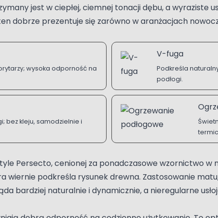
any jest w ciepłej, ciemnej tonacji dębu, a wyraziste us
 ten dobrze prezentuje się zarówno w aranżacjach nowocz
V-fuga
orytarzy; wysoka odporność na
Podkreśla naturalny
podłogi.
Ogrz
; bez kleju, samodzielnie i
Świetn
termi
Style Persecto, cenionej za ponadczasowe wzornictwo w n
óra wiernie podkreśla rysunek drewna. Zastosowanie matu
da bardziej naturalnie i dynamicznie, a nieregularne usł
niają dobrą odporność na codzienne użytkowanie. To o