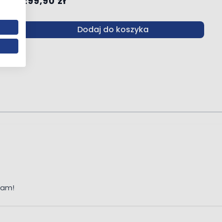
299,90 zł
Dodaj do koszyka
cam!