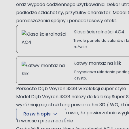
oraz wygoda codziennego użytkowania. Dekor utrzym
podłodze szlachetny, przytulny charakter. Model
pomieszczenia spójny i ponadczasowy efekt.
Klasa ścieralności AC4
Trwałe panele do salonów i k
zużycie.
Łatwy montaż na klik
Przyspiesza układanie podłogi
czysto.
Persecto Dąb Veyron 3338 w kolekcji super style
Model Dąb Veyron 3338 należy do kolekcji Super 
wyróżniają się strukturą powierzchni 3D / WO, kt
fragmentach deski sprawia, że powierzchnia wyglą
Rozwiń opis
Trwałość i przeznaczenie
Grubość 8 mm oraz klasa ścieralności AC4 zapew