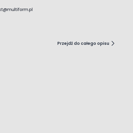
kt@multiform.pl
Przejdź do całego opisu
to carousel navigation using the skip links.