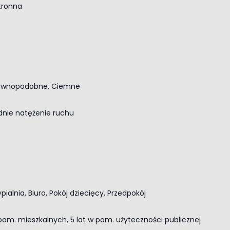
tronna
ewnopodobne, Ciemne
dnie natężenie ruchu
ypialnia, Biuro, Pokój dziecięcy, Przedpokój
 pom. mieszkalnych, 5 lat w pom. użyteczności publicznej