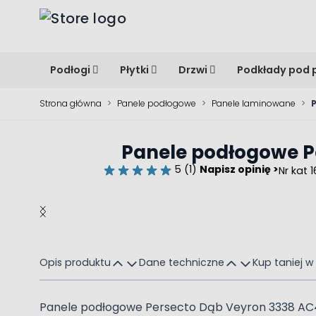
Przejdź do treści
Podłogi
Płytki
Drzwi
Podkłady pod 
Strona główna
>
Panele podłogowe
>
Panele laminowane
>
Panele podłogowe P
5 (1)
Napisz opinię >
Nr kat 
Main image
Click to view image in fullscreen
Opis produktu
Dane techniczne
Kup taniej w
Panele podłogowe Persecto Dąb Veyron 3338 AC4 8