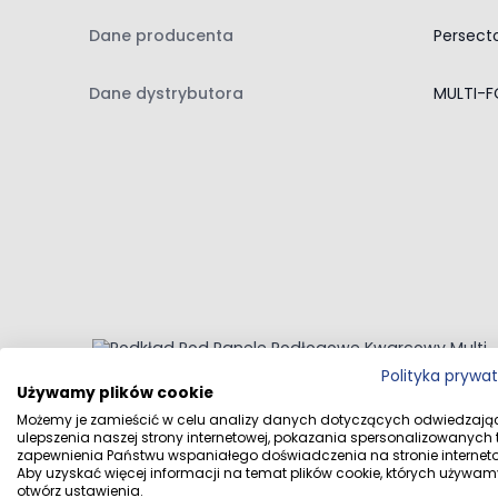
Dane producenta
Persecto
Dane dystrybutora
MULTI-FO
Navigating through the elements of the carousel is possi
Press to skip carousel
Press to go to carousel navigation
Polityka prywa
Używamy plików cookie
Podkład Pod Panele Podłogowe Kwarcowy
Możemy je zamieścić w celu analizy danych dotyczących odwiedzają
Multi PRO 1,8mm 8,5m2
ulepszenia naszej strony internetowej, pokazania spersonalizowanych tr
zapewnienia Państwu wspaniałego doświadczenia na stronie interneto
Aby uzyskać więcej informacji na temat plików cookie, których używam
otwórz ustawienia.