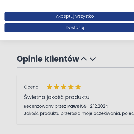
223,90 zł
Akceptuj wszystko
Dodaj do koszyka
Dostosuj
Opinie klientów
Ocena
Świetna jakość produktu
2 grudnia 2024
Recenzowany przez
Paweł55
2.12.2024
Jakość produktu przerosła moje oczekiwania, pole