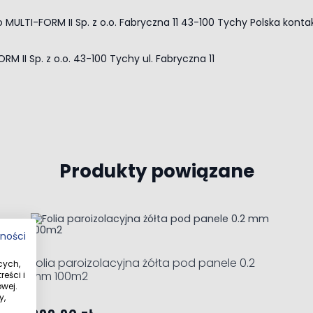
 MULTI-FORM II Sp. z o.o. Fabryczna 11 43-100 Tychy Polska
konta
RM II Sp. z o.o. 43-100 Tychy ul. Fabryczna 11
Produkty powiązane
ble using the tab key. You can skip the carousel or go straight 
tności
Folia paroizolacyjna żółta pod panele 0.2
cych,
mm 100m2
eści i
wej.
y,