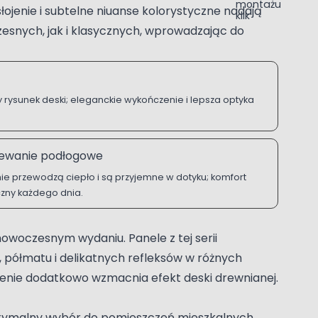
łojenie i subtelne niuanse kolorystyczne nadają
esnych, jak i klasycznych, wprowadzając do
 rysunek deski; eleganckie wykończenie i lepsza optyka
ewanie podłogowe
ie przewodzą ciepło i są przyjemne w dotyku; komfort
czny każdego dnia.
owoczesnym wydaniu. Panele z tej serii
, półmatu i delikatnych refleksów w różnych
ojenie dodatkowo wzmacnia efekt deski drewnianej.
ptymalny wybór do pomieszczeń mieszkalnych,