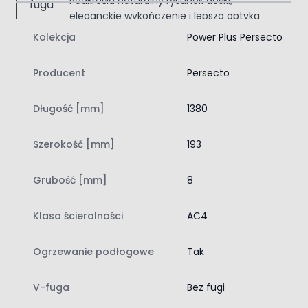
Podkreśla naturalny rysunek deski;
eleganckie wykończenie i lepsza optyka
podłogi.
Kolekcja
Power Plus Persecto
Łatwy montaż na klik
Producent
Persecto
Przyspiesza układanie podłogi; bez
kleju, samodzielnie i czysto.
Długość [mm]
1380
Szerokość [mm]
193
Persecto Dąb Jurajski 3237 AC4 8 mm
Model należy do kolekcji Power Plus Persecto i został
zaprojektowany z myślą o wnętrzach, w których liczy się
Grubość [mm]
8
odporność na ścieranie oraz łatwy montaż. Klasa
ścieralności AC4 zapewnia dobrą trwałość przy
Klasa ścieralności
AC4
codziennym użytkowaniu w pomieszczeniach
mieszkalnych oraz wybranych przestrzeniach
Ogrzewanie podłogowe
Tak
użyteczności publicznej. Panele mają wymiary 1380 x 193
mm i grubość 8 mm, co stanowi optymalne połączenie
stabilności, komfortu chodzenia i praktyczności podczas
V-fuga
Bez fugi
układania podłogi.