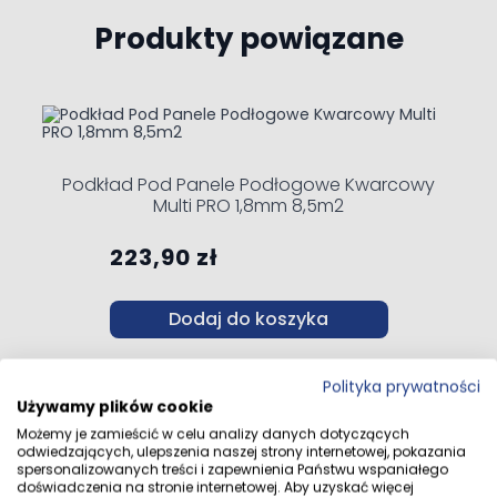
Produkty powiązane
Navigating through the elements of the carousel is possible 
Press to skip carousel
Press to go to carousel navigation
Podkład Pod Panele Podłogowe Kwarcowy
Multi PRO 1,8mm 8,5m2
223,90 zł
Dodaj do koszyka
Polityka prywatności
Używamy plików cookie
Możemy je zamieścić w celu analizy danych dotyczących
odwiedzających, ulepszenia naszej strony internetowej, pokazania
spersonalizowanych treści i zapewnienia Państwu wspaniałego
doświadczenia na stronie internetowej. Aby uzyskać więcej