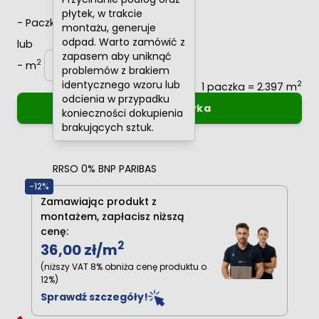
płytek, w trakcie
-
Paczki
+
montażu, generuje
odpad. Warto zamówić z
lub
zapasem aby uniknąć
2
-
m
+
problemów z brakiem
identycznego wzoru lub
2
1 paczka = 2.397 m
odcienia w przypadku
Dodaj do koszyka
konieczności dokupienia
brakujących sztuk.
Oblicz raty
0%
RRSO 0% BNP PARIBAS
-12%
Zamawiając produkt z
montażem, zapłacisz niższą
cenę:
2
36,00 zł
/m
(niższy VAT 8% obniża cenę produktu o
12%)
Sprawdź szczegóły!