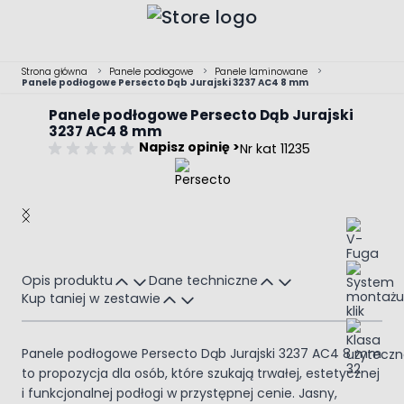
Przejdź do treści
Strona główna
>
Panele podłogowe
>
Panele laminowane
>
Panele podłogowe Persecto Dąb Jurajski 3237 AC4 8 mm
Panele podłogowe Persecto Dąb Jurajski
3237 AC4 8 mm
Napisz opinię >
Nr kat 11235
Main image
Click to view image in fullscreen
Opis produktu
Dane techniczne
Kup taniej w zestawie
Panele podłogowe Persecto Dąb Jurajski 3237 AC4 8 mm
to propozycja dla osób, które szukają trwałej, estetycznej
i funkcjonalnej podłogi w przystępnej cenie. Jasny,