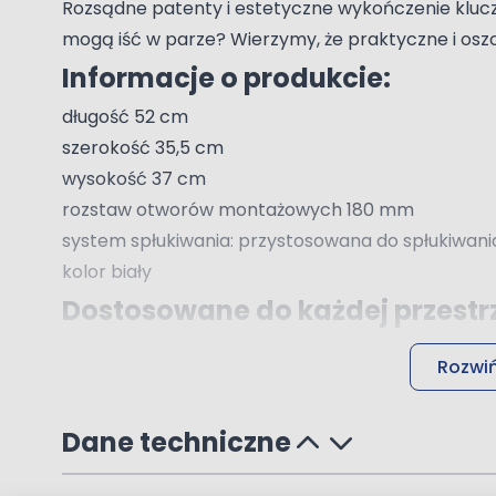
Rozsądne patenty i estetyczne wykończenie klucze
mogą iść w parze? Wierzymy, że praktyczne i osz
Informacje o produkcie:
długość 52 cm
szerokość 35,5 cm
wysokość 37 cm
rozstaw otworów montażowych 180 mm
system spłukiwania: przystosowana do spłukiwania 
kolor biały
Dostosowane do każdej przestr
Planując wszystkie elementy kolekcji wzięliśmy 
Rozwiń
pomogą kontrolować zużycie wody i energii, ale 
Wszystkie jej elementy idealnie ze sobą współgraj
Dane techniczne
Dedykowany stelaż podtynkow
Miska ta idealnie sprawdza się w połączeniu ze s