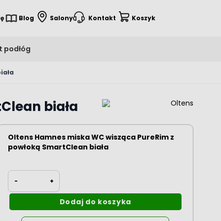
ię
Blog
Salony
Kontakt
Koszyk
t podłóg
iała
Clean biała
Oltens Hamnes miska WC wisząca PureRim z
powłoką SmartClean biała
Ilość
-
+
Dodaj do koszyka