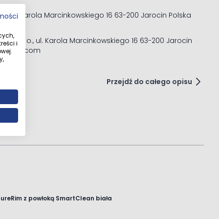
gie lata.
. o. ul. Karola Marcinkowskiego 16 63-200 Jarocin Polska
tności
cych,
Sp. z o. o., ul. Karola Marcinkowskiego 16 63-200 Jarocin
eści i
@oltens.com
wej.
y,
Przejdź do całego opisu
szanej miski WC
ureRim z powłoką SmartClean biała