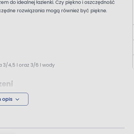
m do idealnej łazienki. Czy piękno i oszczędność
czędne rozwiązania mogą również być piękne.
3/4,5 l oraz 3/6 l wody
zeni
pod uwagę rozsądną cenę oraz systemy, które
 opis
nie zapomnieliśmy o estetycznym wykończeniu.
ą.
y
telażami podtynkowymi Triberg marki Oltens.