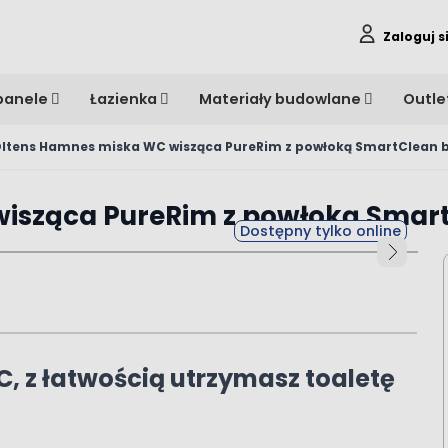
Zaloguj s
panele
Łazienka
Materiały budowlane
Outle
ltens Hamnes miska WC wisząca PureRim z powłoką SmartClean b
isząca PureRim z powłoką Smart
Dostępny tylko online
C, z łatwością utrzymasz toaletę