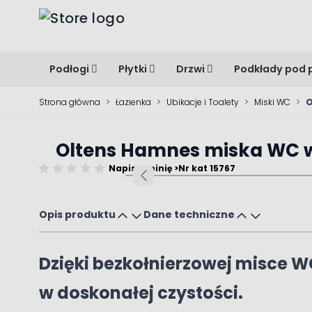
Przejdź do treści
Podłogi
Płytki
Drzwi
Podkłady pod 
Strona główna
>
Łazienka
>
Ubikacje i Toalety
>
Miski WC
>
O
Oltens Hamnes miska WC w
Napisz opinię >
Nr kat 15767
Main image
Click to view image in fullscreen
Opis produktu
Dane techniczne
Dzięki bezkołnierzowej misce W
w doskonałej czystości.