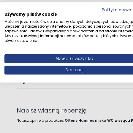
Dedykowany stelaż podtynkowy to pewność na dłu
Dane dystrybutora
Oltens Sp. z o
Polityka prywa
Używamy plików cookie
Zawartość zestawu:
Możemy je zamieścić w celu analizy danych dotyczących odwiedzają
Dane producenta
Oltens Oltens 
ulepszenia naszej strony internetowej, pokazania spersonalizowanych tr
miska WC
Polska
biuro
zapewnienia Państwu wspaniałego doświadczenia na stronie interneto
zestaw montażowy
Aby uzyskać więcej informacji na temat plików cookie, których używam
otwórz ustawienia.
instrukcja montażu miski WC
Montaż podwie
Akceptuj wszystko
Dostosuj
Opinie klientów
Napisz własną recenzję
Napisz opinię o produkcie:
Oltens Hamnes miska WC wisząca P