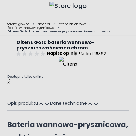
Przejdź do treści
Strona główna
>
Łazienka
>
Baterie łazienkowe
>
Baterie wannowo-prysznicowe
>
Oltens Gota bateria wannowo-prysznicowa ścienna chrom
Oltens Gota bateria wannowo-
prysznicowa ścienna chrom
Napisz opinię >
Nr kat 16362
Dostępny tylko online
Main image
Click to view image in fullscreen
Opis produktu
Dane techniczne
Bateria wannowo-prysznicowa,