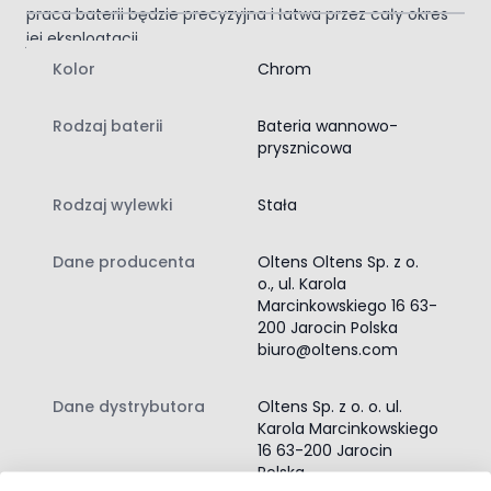
praca baterii będzie precyzyjna i łatwa przez cały okres
jej eksploatacji.
Jej błysk będzie cieszył nas przez lata!
Kolor
Chrom
Zawartość zestawu:
bateria wannowo-prysznicowa
Rodzaj baterii
Bateria wannowo-
instrukcja montażu baterii wannowo‑prysznicowej
prysznicowa
Rodzaj wylewki
Stała
Dane producenta
Oltens Oltens Sp. z o.
o., ul. Karola
Marcinkowskiego 16 63-
200 Jarocin Polska
biuro@oltens.com
Dane dystrybutora
Oltens Sp. z o. o. ul.
Karola Marcinkowskiego
16 63-200 Jarocin
Polska