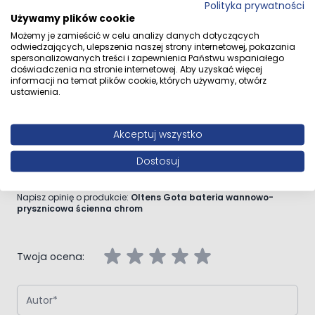
Polityka prywatności
Używamy plików cookie
Przejdź do całego opisu
Możemy je zamieścić w celu analizy danych dotyczących
odwiedzających, ulepszenia naszej strony internetowej, pokazania
spersonalizowanych treści i zapewnienia Państwu wspaniałego
doświadczenia na stronie internetowej. Aby uzyskać więcej
informacji na temat plików cookie, których używamy, otwórz
ustawienia.
Opinie klientów
Akceptuj wszystko
Dostosuj
Napisz własną recenzję
Napisz opinię o produkcie:
Oltens Gota bateria wannowo-
prysznicowa ścienna chrom
Twoja ocena:
Autor