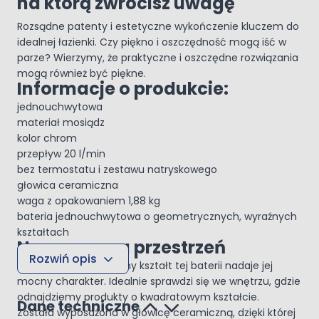
na którą zwrócisz uwagę
Rozsądne patenty i estetyczne wykończenie kluczem do
idealnej łazienki. Czy piękno i oszczędność mogą iść w
parze? Wierzymy, że praktyczne i oszczędne rozwiązania
mogą również być piękne.
Informacje o produkcie:
jednouchwytowa
materiał mosiądz
kolor chrom
przepływ 20 l/min
bez termostatu i zestawu natryskowego
głowica ceramiczna
waga z opakowaniem 1,88 kg
bateria jednouchwytowa o geometrycznych, wyraźnych
kształtach
Nowoczesna przestrzeń
Rozwiń opis
Geometryczny, wyraźny kształt tej baterii nadaje jej
mocny charakter. Idealnie sprawdzi się we wnętrzu, gdzie
odnajdziemy produkty o kwadratowym kształcie.
Dane techniczne
Została wyposażona w głowicę ceramiczną, dzięki której