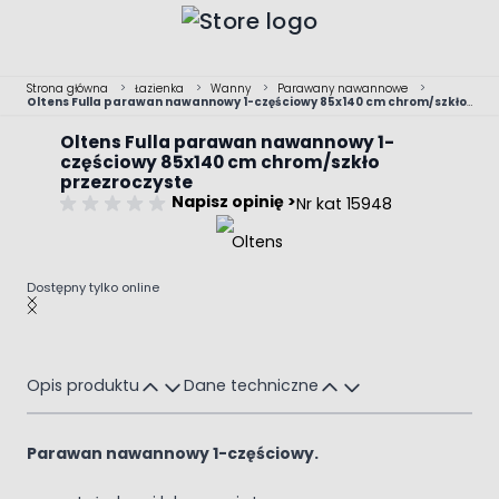
Przejdź do treści
Strona główna
>
Łazienka
>
Wanny
>
Parawany nawannowe
>
Oltens Fulla parawan nawannowy 1-częściowy 85x140 cm chrom/szkło
przezroczyste
Oltens Fulla parawan nawannowy 1-
częściowy 85x140 cm chrom/szkło
przezroczyste
Napisz opinię >
Nr kat 15948
Dostępny tylko online
Main image
Click to view image in fullscreen
Opis produktu
Dane techniczne
Parawan nawannowy 1-częściowy.