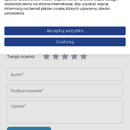
doświadczenia na stronie internetowej. Aby uzyskać więcej
informacji na temat plików cookie, których używamy, otwórz
ustawienia.
Napisz własną recenzję
Akceptuj wszystko
Napisz opinię o produkcie:
Oltens Fulla parawan nawannowy 1-
częściowy 85x140 cm chrom/szkło przezroczyste
Dostosuj
Twoja ocena:
Autor
Podsumowanie
Opinia