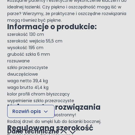
Rozsądne patenty i estetyczne wykończenie kluczem do
idealnej łazienki. Czy piękno i oszczędność mogą iść w
parze? Wierzymy, że praktyczne i oszczędne rozwiązania
mogą również być piękne.
Informacje o produkcie:
szerokość 130 cm
szerokość wejścia 55,5 cm
wysokość 195 cm
grubość szkła 6 mm
rozsuwane
szkło przezroczyste
dwuczęściowe
waga netto 39,4 kg
waga brutto 41,4 kg
kolor profili chrom błyszczący
wypełnienie szkło przezroczyste
Uniwersalne rozwiązania
Rozwiń opis
Montaż - prawo lub lewostronny!
Rodzaj drzwi: do wnęki lub do ścianki bocznej.
Regulowana szerokość
Dane techniczne