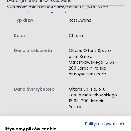
Dwuczęściowe drzwi rozsuwane.
Szerokość minimalna‑maksymalna 127,5‑130,5 cm
(możliwość regulacji 30 mm).
SmartClean
Typ drzwi
Rozsuwane
Powierzchnie z tą powłoką wymagają mniej wody,
detergentów i mniej wysiłku przy dbaniu o ich czystość.
Kolor
Chrom
Zawartość zestawu:
drzwi prysznicowe
Dane producenta
Oltens Oltens Sp. z o.
instrukcja montażu drzwi prysznicowych
o., ul. Karola
Marcinkowskiego 16 63-
200 Jarocin Polska
biuro@oltens.com
Dane dystrybutora
Oltens Sp. z o. o. ul.
Karola Marcinkowskiego
16 63-200 Jarocin
Polska
Polityka prywatności
Przejdź do całego opisu
Używamy plików cookie