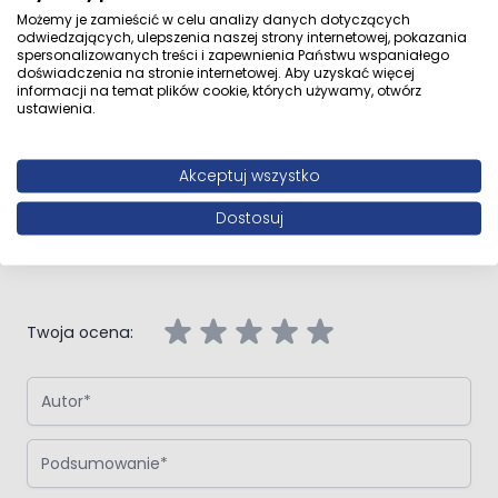
Możemy je zamieścić w celu analizy danych dotyczących
odwiedzających, ulepszenia naszej strony internetowej, pokazania
spersonalizowanych treści i zapewnienia Państwu wspaniałego
doświadczenia na stronie internetowej. Aby uzyskać więcej
Opinie klientów
informacji na temat plików cookie, których używamy, otwórz
ustawienia.
Akceptuj wszystko
Napisz własną recenzję
Dostosuj
Napisz opinię o produkcie:
Oltens Fulla drzwi prysznicowe 130
cm wnękowe chrom błyszczący/szkło przezroczyste
Twoja ocena:
Autor
Podsumowanie