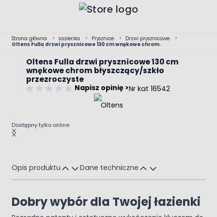
Przejdź do treści
Strona główna
>
Łazienka
>
Prysznice
>
Drzwi prysznicowe
>
Oltens Fulla drzwi prysznicowe 130 cm wnękowe chrom
błyszczący/szkło przezroczyste
Oltens Fulla drzwi prysznicowe 130 cm
wnękowe chrom błyszczący/szkło
przezroczyste
Napisz opinię >
Nr kat 16542
Dostępny tylko online
Main image
Click to view image in fullscreen
Opis produktu
Dane techniczne
Dobry wybór dla Twojej łazienki