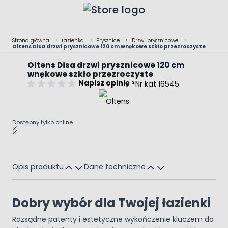
Przejdź do treści
Strona główna
>
Łazienka
>
Prysznice
>
Drzwi prysznicowe
>
Oltens Disa drzwi prysznicowe 120 cm wnękowe szkło przezroczyste
Oltens Disa drzwi prysznicowe 120 cm
wnękowe szkło przezroczyste
Napisz opinię >
Nr kat 16545
Dostępny tylko online
Main image
Click to view image in fullscreen
Opis produktu
Dane techniczne
Dobry wybór dla Twojej łazienki
Rozsądne patenty i estetyczne wykończenie kluczem do