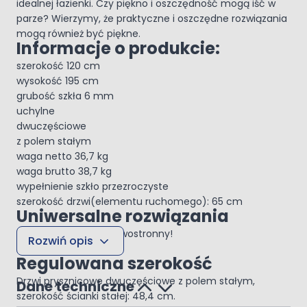
idealnej łazienki. Czy piękno i oszczędność mogą iść w
parze? Wierzymy, że praktyczne i oszczędne rozwiązania
mogą również być piękne.
Informacje o produkcie:
szerokość 120 cm
wysokość 195 cm
grubość szkła 6 mm
uchylne
dwuczęściowe
z polem stałym
waga netto 36,7 kg
waga brutto 38,7 kg
wypełnienie szkło przezroczyste
szerokość drzwi(elementu ruchomego): 65 cm
Uniwersalne rozwiązania
Montaż - prawo lub lewostronny!
Rozwiń opis
Rodzaj drzwi: do wnęki
Regulowana szerokość
Drzwi prysznicowe dwuczęściowe z polem stałym,
Dane techniczne
szerokość ścianki stałej: 48,4 cm.