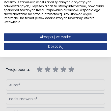
Możemy je zamieścić w celu analizy danych dotyczących
odwiedzających, ulepszenia naszej strony internetowej, pokazania
spersonalizowanych treści i zapewnienia Państwu wspaniałego
Opinie klientów
doświadczenia na stronie internetowej. Aby uzyskać więcej
informacji na temat plików cookie, których używamy, otwórz
ustawienia.
Akceptuj wszystko
Napisz własną recenzję
Dostosuj
Napisz opinię o produkcie:
Oltens Disa drzwi prysznicowe 120
cm wnękowe szkło przezroczyste
Twoja ocena:
Autor
Podsumowanie
Opinia