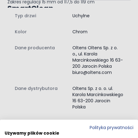
Zakres regulacji 15 mm od 117,5 do 119 cm
SmartClean
Typ drzwi
Uchylne
Powierzchnie z tą powłoką wymagają mniej wody,
detergentów i mniej wysiłku przy dbaniu o ich czystość.
Zawartość zestawu:
Kolor
Chrom
drzwi prysznicowe
instrukcja montażu drzwi prysznicowych
Dane producenta
Oltens Oltens Sp. z o.
o., ul. Karola
Marcinkowskiego 16 63-
200 Jarocin Polska
biuro@oltens.com
Dane dystrybutora
Oltens Sp. z o. o. ul.
Karola Marcinkowskiego
16 63-200 Jarocin
Polska
Przejdź do całego opisu
Polityka prywatności
Używamy plików cookie