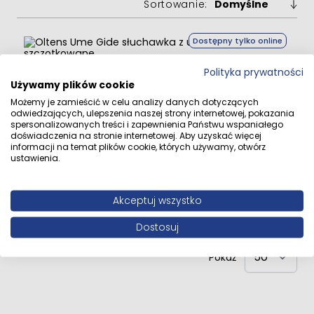
Sortowanie:
Dostępny tylko online
Polityka prywatności
Używamy plików cookie
Oltens Ume Gide słuchawka z uchwytem złoto
szczotkowane
Możemy je zamieścić w celu analizy danych dotyczących
odwiedzających, ulepszenia naszej strony internetowej, pokazania
spersonalizowanych treści i zapewnienia Państwu wspaniałego
369,90 zł
doświadczenia na stronie internetowej. Aby uzyskać więcej
informacji na temat plików cookie, których używamy, otwórz
ustawienia.
Dodaj do koszyka
Akceptuj wszystko
Dostosuj
Pokaż