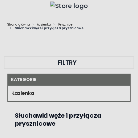
Przejdź do treści
Strona główna
>
Łazienka
>
Prysznice
>
Słuchawki węże i przyłącza prysznicowe
FILTRY
KATEGORIE
Łazienka
Słuchawki węże i przyłącza
prysznicowe