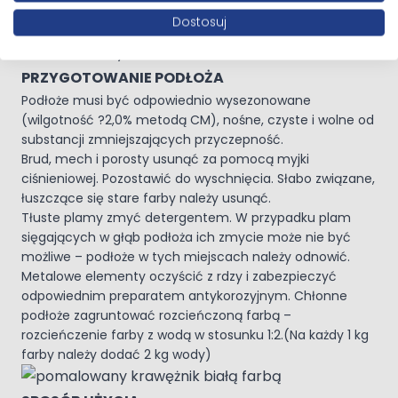
Nie zawiera rozpuszczalników
Dostosuj
Nadaję się do używania z agregatami malarskimi
PRZYGOTOWANIE PODŁOŻA
Podłoże musi być odpowiednio wysezonowane
(wilgotność ?2,0% metodą CM), nośne, czyste i wolne od
substancji zmniejszających przyczepność.
Brud, mech i porosty usunąć za pomocą myjki
ciśnieniowej. Pozostawić do wyschnięcia. Słabo związane,
łuszczące się stare farby należy usunąć.
Tłuste plamy zmyć detergentem. W przypadku plam
sięgających w głąb podłoża ich zmycie może nie być
możliwe – podłoże w tych miejscach należy odnowić.
Metalowe elementy oczyścić z rdzy i zabezpieczyć
odpowiednim preparatem antykorozyjnym. Chłonne
podłoże zagruntować rozcieńczoną farbą –
rozcieńczenie farby z wodą w stosunku 1:2.(Na każdy 1 kg
farby należy dodać 2 kg wody)