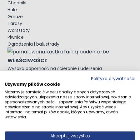
Chodniki
Hale
Garaże
Tarasy
Warsztaty
Piwnice
Ogrodzenia i balustrady
WŁAŚCIWOŚCI:
Wysoka odporność na ścieranie i uderzenia
Bardzo dobra przyczepność do każdego podłoża
Polityka prywatności
Do wewnątrz i na zewnątrz
Używamy plików cookie
Odporna na promieniowanie UV oraz warunki
Możemy je zamieścić w celu analizy danych dotyczących
atmosferyczne
odwiedzających, ulepszenia naszej strony internetowej, pokazania
spersonalizowanych treści i zapewnienia Państwu wspaniałego
Odporna na benzynę, olej napędowy, rozpuszczalniki,
doświadczenia na stronie internetowej. Aby uzyskać więcej
kwas akumulatorowy, olej silnikowy, płyn hamulcowy,
informacji na temat plików cookie, których używamy, otwórz
wodę.
ustawienia.
Uniwersalne zastosowanie
Bardzo dobre krycie
Akceptuj wszystko
Nie powoduje korozji metali