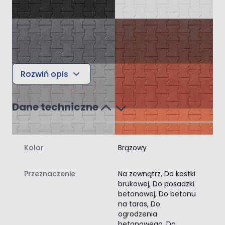
Rozwiń opis
Dane techniczne
Kolor
Brązowy
FAQ
1. W czasie jesienno wiosennym
Przeznaczenie
Na zewnątrz, Do kostki
Jesienią i wiosną, kładź pierwszą warstwę farby, gdy rosa
brukowej, Do posadzki
betonowej, Do betonu
wyschnie. Każdej warstwie daj 24 godziny na
na taras, Do
wyschnięcie. Nie maluj, gdy prognozowane są mgły lub
ogrodzenia
opady.
betonowego, Do