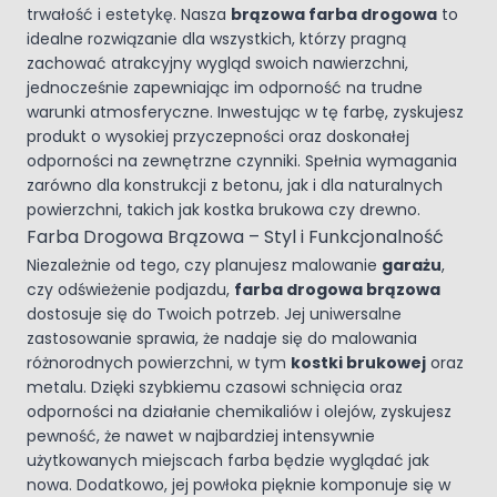
trwałość i estetykę. Nasza
brązowa farba drogowa
to
idealne rozwiązanie dla wszystkich, którzy pragną
zachować atrakcyjny wygląd swoich nawierzchni,
jednocześnie zapewniając im odporność na trudne
warunki atmosferyczne. Inwestując w tę farbę, zyskujesz
produkt o wysokiej przyczepności oraz doskonałej
odporności na zewnętrzne czynniki. Spełnia wymagania
zarówno dla konstrukcji z betonu, jak i dla naturalnych
powierzchni, takich jak kostka brukowa czy drewno.
Farba Drogowa Brązowa – Styl i Funkcjonalność
Niezależnie od tego, czy planujesz malowanie
garażu
,
czy odświeżenie podjazdu,
farba drogowa brązowa
dostosuje się do Twoich potrzeb. Jej uniwersalne
zastosowanie sprawia, że nadaje się do malowania
różnorodnych powierzchni, w tym
kostki brukowej
oraz
metalu. Dzięki szybkiemu czasowi schnięcia oraz
odporności na działanie chemikaliów i olejów, zyskujesz
pewność, że nawet w najbardziej intensywnie
użytkowanych miejscach farba będzie wyglądać jak
nowa. Dodatkowo, jej powłoka pięknie komponuje się w