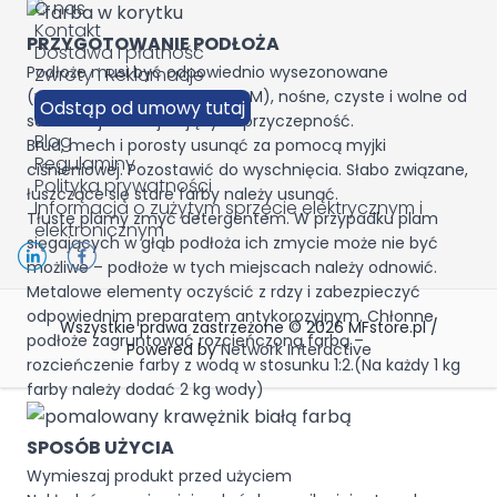
O nas
Kontakt
PRZYGOTOWANIE PODŁOŻA
Dostawa i płatność
Podłoże musi być odpowiednio wysezonowane
Zwroty i Reklamacje
(wilgotność ?2,0% metodą CM), nośne, czyste i wolne od
Odstąp od umowy tutaj
substancji zmniejszających przyczepność.
Blog
Brud, mech i porosty usunąć za pomocą myjki
Regulaminy
ciśnieniowej. Pozostawić do wyschnięcia. Słabo związane,
Polityka prywatności
łuszczące się stare farby należy usunąć.
Informacja o zużytym sprzęcie elektrycznym i
Tłuste plamy zmyć detergentem. W przypadku plam
elektronicznym
sięgających w głąb podłoża ich zmycie może nie być
możliwe – podłoże w tych miejscach należy odnowić.
Metalowe elementy oczyścić z rdzy i zabezpieczyć
odpowiednim preparatem antykorozyjnym. Chłonne
Wszystkie prawa zastrzeżone © 2026 MFstore.pl /
podłoże zagruntować rozcieńczoną farbą –
Powered by
Network Interactive
rozcieńczenie farby z wodą w stosunku 1:2.(Na każdy 1 kg
farby należy dodać 2 kg wody)
SPOSÓB UŻYCIA
Wymieszaj produkt przed użyciem