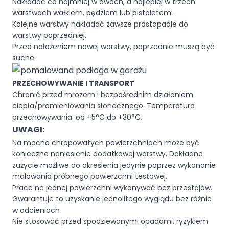
Nakładać co najmniej w dwóch, a najlepiej w trzech
warstwach wałkiem, pędzlem lub pistoletem.
Kolejne warstwy nakładać zawsze prostopadle do
warstwy poprzedniej.
Przed nałożeniem nowej warstwy, poprzednie muszą być
suche.
PRZECHOWYWANIE I TRANSPORT
Chronić przed mrozem i bezpośrednim działaniem
ciepła/promieniowania słonecznego. Temperatura
przechowywania: od +5°C do +30°C.
UWAGI:
Na mocno chropowatych powierzchniach może być
konieczne naniesienie dodatkowej warstwy. Dokładne
zużycie możliwe do określenia jedynie poprzez wykonanie
malowania próbnego powierzchni testowej.
Prace na jednej powierzchni wykonywać bez przestojów.
Gwarantuje to uzyskanie jednolitego wyglądu bez różnic
w odcieniach
Nie stosować przed spodziewanymi opadami, ryzykiem