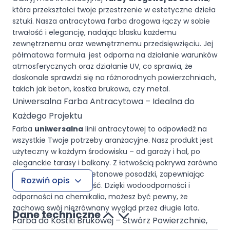
która przekształci twoje przestrzenie w estetyczne dzieła
sztuki. Nasza antracytowa farba drogowa łączy w sobie
trwałość i elegancję, nadając blasku każdemu
zewnętrznemu oraz wewnętrznemu przedsięwzięciu. Jej
półmatowa formuła. jest odporna na działanie warunków
atmosferycznych oraz działanie UV, co sprawia, że
doskonale sprawdzi się na różnorodnych powierzchniach,
takich jak beton, kostka brukowa, czy metal.
Uniwersalna Farba Antracytowa – Idealna do
Każdego Projektu
Farba
uniwersalna
linii antracytowej to odpowiedź na
wszystkie Twoje potrzeby aranżacyjne. Nasz produkt jest
użyteczny w każdym środowisku – od garaży i hal, po
eleganckie tarasy i balkony. Z łatwością pokrywa zarówno
kostkę brukową, jak i betonowe posadzki, zapewniając
Rozwiń opis
doskonałą przyczepność. Dzięki wodoodporności i
odporności na chemikalia, możesz być pewny, że
zachowa swój niezrównany wygląd przez długie lata.
Dane techniczne
Farba do Kostki Brukowej – Stwórz Powierzchnie,