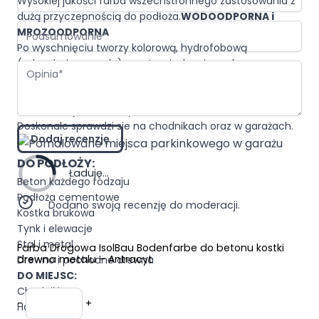
Wysokiej jakości farba wszechstronnego zastosowania z
dużą przyczepnością do podłoża.
WODOODPORNA i
Podsumowanie
MROZOODPORNA
Po wyschnięciu tworzy kolorową, hydrofobową
(odpychającą wodę) warstwę izolacyjną odporną na
Opinia
promieniowanie UV i warunki atmosferyczne.
NA
ZEWNĄTRZ I WEWNĄTRZ
Farba nadaje się do użycia wewnątrz i na zewnątrz.
Doskonale sprawdzi sie na chodnikach oraz w garażach.
Dodaj recenzję
DO PODŁOŻY:
Ładuję...
Beton każdego rodzaju
Podłoża cementowe
Dodano swoją recenzję do moderacji.
Kostka brukowa
Tynk i elewacje
Stal i metal
Farba Drogowa IsolBau Bodenfarbe do betonu kostki
drewna metalu – Antracyt
Drewno i pochodne drewna
DO MIEJSC:
Chodniki
Ilość
-
+
Hale