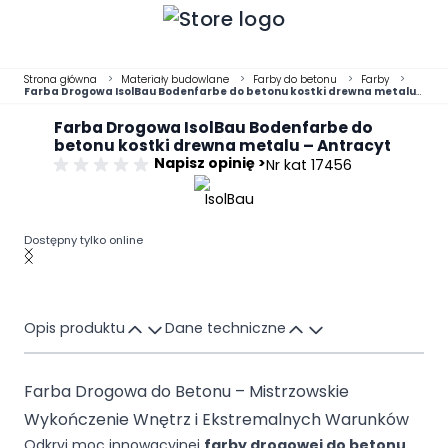
Przejdź do treści
Strona główna
>
Materiały budowlane
>
Farby do betonu
>
Farby
>
Farba Drogowa IsolBau Bodenfarbe do betonu kostki drewna metalu
– Antracyt
Farba Drogowa IsolBau Bodenfarbe do
betonu kostki drewna metalu – Antracyt
Napisz opinię >
Nr kat 17456
Dostępny tylko online
Main image
Click to view image in fullscreen
Opis produktu
Dane techniczne
Farba Drogowa do Betonu – Mistrzowskie
Wykończenie Wnętrz i Ekstremalnych Warunków
Odkryj moc innowacyjnej
farby drogowej do betonu
,