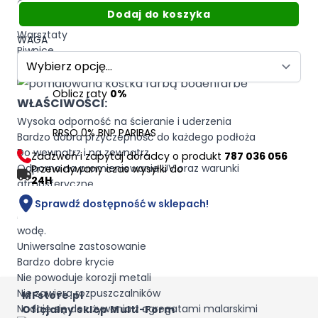
Garaże
Dodaj do koszyka
Tarasy
Warsztaty
WAGA
Piwnice
Ogrodzenia i balustrady
Oblicz raty
0%
WŁAŚCIWOŚCI:
Wysoka odporność na ścieranie i uderzenia
RRSO 0% BNP PARIBAS
Bardzo dobra przyczepność do każdego podłoża
Do wewnątrz i na zewnątrz
Zadzwoń i zapytaj doradcy o produkt
787 036 056
Odporna na promieniowanie UV oraz warunki
Przewidywany czas wysyłki do
24H
atmosferyczne
Odporna na benzynę, olej napędowy, rozpuszczalniki,
Sprawdź dostępność w sklepach!
kwas akumulatorowy, olej silnikowy, płyn hamulcowy,
wodę.
Uniwersalne zastosowanie
Bardzo dobre krycie
Nie powoduje korozji metali
Nie zawiera rozpuszczalników
MFstore.pl
Nadaję się do używania z agregatami malarskimi
Oficjalny sklep Multi-Form