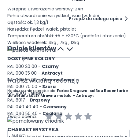
normalna)
Wstępne utwardzenie warstwy: 24h
Pełne utwardzenie wszystkich warstw: 5 dni
Przejdź do całego opisu
Gęstość: ok. 1,3 kg/l
Narzędzia: Pędzel, wałek, pistolet
Temperatura obróbki: +5 ÷ +30°C (podłoże i otoczenie)
Wielkość wiaderek: 4kg , 7kg , 12kg
Opinie klientów
DOSTĘPNE KOLORY
RAL 000 20 00 -
Czarny
RAL 000 35 00 -
Antracyt
Napisz własną recenzję
RAL 000 55 00 -
Ciemno Szara
RAL 000 70 00 -
Szara
Napisz opinię o produkcie:
Farba Drogowa IsolBau Bodenfarbe
RAL 9003 -
Biały
do betonu kostki drewna metalu – Antracyt
RAL 8017 -
Brązowy
RAL 040 40 40 -
Czerwony
RAL 040 50 40 -
Ceglana
Twoja ocena:
CHARAKTERYSTYKA
Autor