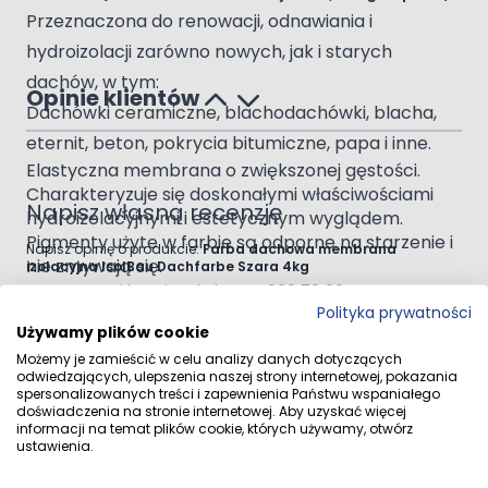
Przeznaczona do renowacji, odnawiania i
hydroizolacji zarówno nowych, jak i starych
dachów, w tym:
Opinie klientów
Dachówki ceramiczne, blachodachówki, blacha,
eternit, beton, pokrycia bitumiczne, papa i inne.
Elastyczna membrana o zwiększonej gęstości.
Charakteryzuje się doskonałymi właściwościami
Napisz własną recenzję
hydroizolacyjnymi i estetycznym wyglądem.
Pigmenty użyte w farbie są odporne na starzenie i
Napisz opinię o produkcie:
Farba dachowa membrana
nie zmywają się.
izolacyjna IsolBau Dachfarbe Szara 4kg
KOLOR: Tutaj kupujesz kolor RAL 000 70 00
Polityka prywatności
ZUŻYCIE: ok. 0,2 ÷ 0,4 kg/m?/warstwę
Używamy plików cookie
Grubość pojedynczej warstwy: 0,8-1,2 mm
Twoja ocena:
Możemy je zamieścić w celu analizy danych dotyczących
Czas schnięcia warstwy do 12 godzin
odwiedzających, ulepszenia naszej strony internetowej, pokazania
Liczba warstw: co najmniej 2 (zalecane 3)
Autor
spersonalizowanych treści i zapewnienia Państwu wspaniałego
Grubość gotowej, suchej powłoki: 1,5 mm
doświadczenia na stronie internetowej. Aby uzyskać więcej
informacji na temat plików cookie, których używamy, otwórz
Utwardzanie po 24 godzinach*
ustawienia.
Podsumowanie
Narzędzia: Pędzel, wałek, pistolet
KOLOR: RAL 000 70 00