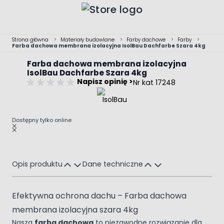
Przejdź do treści
Strona główna
>
Materiały budowlane
>
Farby dachowe
>
Farby
>
Farba dachowa membrana izolacyjna IsolBau Dachfarbe Szara 4kg
Farba dachowa membrana izolacyjna
IsolBau Dachfarbe Szara 4kg
Napisz opinię >
Nr kat 17248
Dostępny tylko online
Main image
Click to view image in fullscreen
Opis produktu
Dane techniczne
Efektywna ochrona dachu – Farba dachowa
membrana izolacyjna szara 4kg
Nasza
farba dachowa
to niezawodne rozwiązanie dla