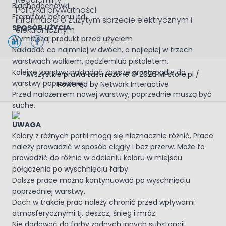
Blachodachówki
Polityka prywatności
Eternitów, betonu itd
Informacja o zużytym sprzęcie elektrycznym i
SPOSÓB UŻYCIA
elektronicznym
Wymieszaj produkt przed użyciem
Nakładać co najmniej w dwóch, a najlepiej w trzech
warstwach wałkiem, pędzlemlub pistoletem.
Kolejne warstwy nakładać zawsze prostopadle do
Wszystkie prawa zastrzeżone © 2026 MFstore.pl /
warstwy poprzedniej.
Powered by
Network Interactive
Przed nałożeniem nowej warstwy, poprzednie muszą być
suche.
UWAGA
Kolory z różnych partii mogą się nieznacznie różnić. Prace
należy prowadzić w sposób ciągły i bez przerw. Może to
prowadzić do różnic w odcieniu koloru w miejscu
połączenia po wyschnięciu farby.
Dalsze prace można kontynuować po wyschnięciu
poprzedniej warstwy.
Dach w trakcie prac należy chronić przed wpływami
atmosferycznymi tj. deszcz, śnieg i mróz.
Nie dodawać do farby żadnych innych substancji.