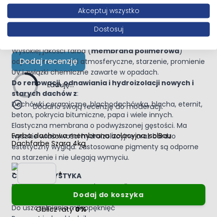
Akceptuj wszystko
Bardzo zbliżony do pierwszego zdjęcia.
Opinia
Jeśli chcesz zobaczyć jak wygląda kolor, szukaj
Dostosuj
NUMERU koloru RAL w grafikach wyszukiwarki
Wysokiej jakości farba (
membrana polimerowa
)
Dodaj recenzję
odporna na warunki atmosferyczne, starzenie, promienie
UV i związki chemiczne zawarte w opadach.
Do renowacji, odnawiania i hydroizolacji nowych i
Ładuję...
starych dachów z
:
Dachówki ceramiczne, blachodachówka, blacha, eternit,
Dodano swoją recenzję do moderacji.
beton, pokrycia bitumiczne, papa i wiele innych.
Elastyczna membrana o podwyższonej gęstości. Ma
Farba dachowa membrana izolacyjna IsolBau
wysokie właściwości hydroizolacyjne oraz bardzo
Dachfarbe Szara 4kg
estetyczny wygląd. Zastosowane pigmenty są odporne
na starzenie i nie ulegają wymyciu.
Ilość
-
+
CHARAKTERYSTYKA
Płynna elastyczna membrana polimerowa
Dodaj do koszyka
Wysoce elastyczna powłoka
Do uszczelniania mikropęknięć
Oblicz raty
0%