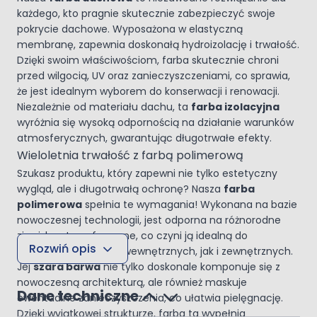
każdego, kto pragnie skutecznie zabezpieczyć swoje
pokrycie dachowe. Wyposażona w elastyczną
membranę, zapewnia doskonałą hydroizolację i trwałość.
Dzięki swoim właściwościom, farba skutecznie chroni
przed wilgocią, UV oraz zanieczyszczeniami, co sprawia,
że jest idealnym wyborem do konserwacji i renowacji.
Niezależnie od materiału dachu, ta
farba izolacyjna
wyróżnia się wysoką odpornością na działanie warunków
atmosferycznych, gwarantując długotrwałe efekty.
Wieloletnia trwałość z farbą polimerową
Szukasz produktu, który zapewni nie tylko estetyczny
wygląd, ale i długotrwałą ochronę? Nasza
farba
polimerowa
spełnia te wymagania! Wykonana na bazie
nowoczesnej technologii, jest odporna na różnorodne
zjawiska atmosferyczne, co czyni ją idealną do
Rozwiń opis
zastosowań zarówno wewnętrznych, jak i zewnętrznych.
Jej
szara barwa
nie tylko doskonale komponuje się z
nowoczesną architekturą, ale również maskuje
Dane techniczne
ewentualne zanieczyszczenia, co ułatwia pielęgnację.
Dzięki wyjątkowej strukturze, farba ta wypełnia