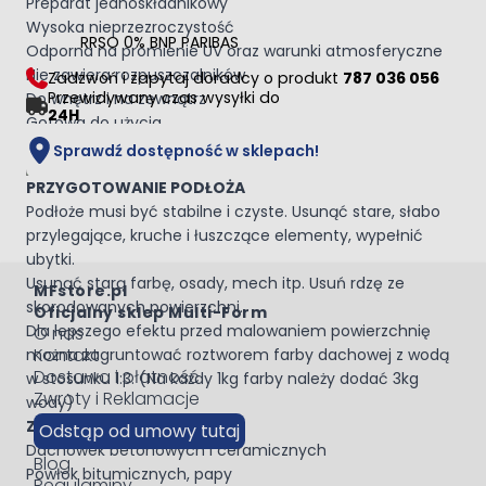
Preparat jednoskładnikowy
Wysoka nieprzezroczystość
RRSO 0% BNP PARIBAS
Odporna na promienie UV oraz warunki atmosferyczne
Nie zawiera rozpuszczalników
Zadzwoń i zapytaj doradcy o produkt
787 036 056
Przewidywany czas wysyłki do
Do wnętrz i na zewnątrz
24H
Gotowa do użycia
Niepalna
Sprawdź dostępność w sklepach!
PRZYGOTOWANIE PODŁOŻA
Podłoże musi być stabilne i czyste. Usunąć stare, słabo
przylegające, kruche i łuszczące elementy, wypełnić
ubytki.
Usunąć starą farbę, osady, mech itp. Usuń rdzę ze
MFstore.pl
skorodowanych powierzchni.
Oficjalny sklep Multi-Form
Dla lepszego efektu przed malowaniem powierzchnię
O nas
Kontakt
można zagruntować roztworem farby dachowej z wodą
Dostawa i płatność
w stosunku 1:3. (Na każdy 1kg farby należy dodać 3kg
Zwroty i Reklamacje
wody)
ZASTOSOWANIE:
Odstąp od umowy tutaj
Dachówek betonowych i ceramicznych
Blog
Powłok bitumicznych, papy
Regulaminy