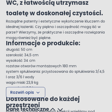
WC, z łatwością utrzymasz
toaletę w doskonałej czystości.
Rozsądne patenty i estetyczne wykończenie kluczem do
idealnej łazienki. Czy piękno i oszczędność mogą iść w
parze? Wierzymy, że praktyczne i oszczędne rozwiązania
mogą również być piękne.
Informacje o produkcie:
długość 50 cm
szerokość 34,5 cm
wysokość 34 cm
rozstaw otworów montażowych 180 mm
system spłukiwania: przystosowana do spłukiwania 3/4,5
l oraz 3/6 l wody
waga miski 23,9 kg
waga deski 2,6 kg
Rozwiń opis
kolor biały
Dostosowane do każdej
przestrzeni
Dane techniczne
Planując wszystkie elementy kolekcji wzięliśmy pod