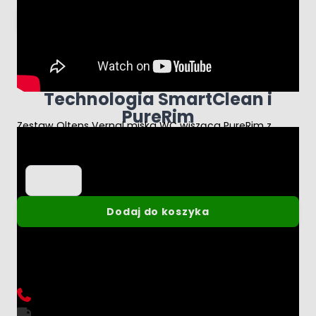
Dodaj recenzję
Ładuję...
Dodano swoją recenzję do moderacji.
Technologia SmartClean i
PureRim
Zestaw Oltens Vernal miska WC wisząca PureRim z
powłoką SmartClean z deską wolnoopadającą
Ilość
-
+
Dodaj do koszyka
Oblicz raty
0%
RRSO 0% BNP PARIBAS
Zadzwoń i zapytaj doradcy o produkt
787 036 056
Przewidywany czas wysyłki do