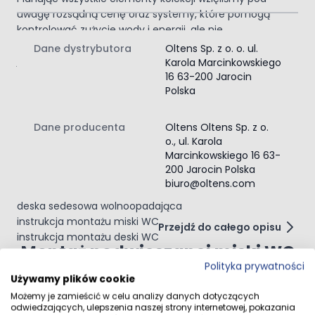
uwagę rozsądną cenę oraz systemy, które pomogą
kontrolować zużycie wody i energii, ale nie
zapomnieliśmy o estetycznym wykończeniu. Wszystkie
Dane dystrybutora
Oltens Sp. z o. o. ul.
jej elementy idealnie ze sobą współgrają.
Karola Marcinkowskiego
Dedykowany stelaż
16 63-200 Jarocin
podtynkowy
Polska
Do tego zestawu rekomendujemy stelaż i przyciski
Oltens Triberg. Dedykowany stelaż podtynkowy to
Dane producenta
Oltens Oltens Sp. z o.
o., ul. Karola
pewność na długie lata.
Zawartość zestawu:
Marcinkowskiego 16 63-
200 Jarocin Polska
miska WC
biuro@oltens.com
zestaw montażowy
deska sedesowa wolnoopadająca
instrukcja montażu miski WC
Przejdź do całego opisu
instrukcja montażu deski WC
Montaż podwieszanej miski WC
Polityka prywatności
Używamy plików cookie
Opinie klientów
Możemy je zamieścić w celu analizy danych dotyczących
odwiedzających, ulepszenia naszej strony internetowej, pokazania