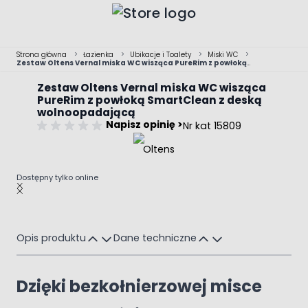
Przejdź do treści
Strona główna
>
Łazienka
>
Ubikacje i Toalety
>
Miski WC
>
Zestaw Oltens Vernal miska WC wisząca PureRim z powłoką
SmartClean z deską wolnoopadającą
Zestaw Oltens Vernal miska WC wisząca
PureRim z powłoką SmartClean z deską
wolnoopadającą
Napisz opinię >
Nr kat 15809
Dostępny tylko online
Main image
Click to view image in fullscreen
Opis produktu
Dane techniczne
Dzięki bezkołnierzowej misce