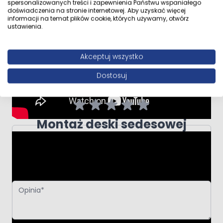
spersonalizowanych treści i zapewnienia Państwu wspaniałego
doświadczenia na stronie internetowej. Aby uzyskać więcej
informacji na temat plików cookie, których używamy, otwórz
ustawienia.
Napisz własną recenzję
Napisz opinię o produkcie:
Zestaw Oltens Vernal miska WC
Akceptuj wszystko
wisząca PureRim z powłoką SmartClean z deską
wolnoopadającą
Dostosuj
Twoja ocena:
Montaż deski sedesowej
Autor
Podsumowanie
Opinia