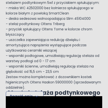
stelażem podtynkowym 5w1 z przyciskiem spłukującym:
- miska WC 42502000 bez kołnierza spłukującego w
kolorze białym z powłoką SmartClean
- deska sedesowa wolnoopadająca Slim 45104000
- stelaż podtynkowy Oltens Triberg
- przycisk spłukujący Oltens Torne w kolorze chrom
błyszczący
- uszczelka zapewniająca redukcję dźwięku i
amortyzująca naprężenia występujące podczas
użytkowania ceramiki wiszącej
- wsporniki podłogowe, umożliwiają regulację stelaża od
warstwy podłogi od 0 - 17 cm
- wsporniki ścienne, umożliwiają regulację stelaża na
głębokość od 15,5 cm - 23,5 cm
Zestaw można kompletować z dozownikiem kostek
higienicznych Oltens Haakon 59000000 (sprzedawanym
oddzielnie).
Montaż stelaża podtynkowego
Rozwiń opis