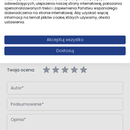
Opinie klientów
odwiedzających, ulepszenia naszej strony internetowej, pokazania
spersonalizowanych treści i zapewnienia Państwu wspaniałego
doświadczenia na stronie internetowej. Aby uzyskać więcej
informacji na temat plików cookie, których używamy, otwórz
ustawienia.
Napisz własną recenzję
Akceptuj wszystko
Napisz opinię o produkcie:
Zestaw Oltens Triberg Vernal Torne
7w1 stelaż podtynkowy miska z deską 42507000 i przycisk
spłukujący chrom błyszczący
Dostosuj
Twoja ocena:
Autor
Podsumowanie
Opinia